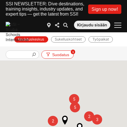
SSI NEWSLETTER: Dive destinations,
training insights, industry updates, and
Sign up now!
expert tips — get the latest from SSI!
Kirjaudu sisään
Koulutuskeskus
Sukelluskohteet
Työpaikat
1
Suodatus
5
5
2
3
2