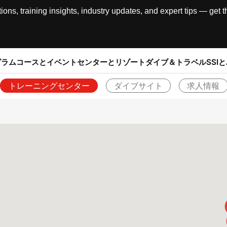
, training insights, industry updates, and expert tips — get th
グラム
コースとイベント
センターとリゾート
ダイブ＆トラベル
SSI
トレーニングセンター
ダイブサイト
求人情報
戻る