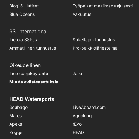
Blogi & Uutiset
Työpaikat maailmanlaajuisesti
Blue Oceans
Vakuutus
SSI International
Tietoja SSI:stä
Sukeltajan tunnustus
Ammatillinen tunnustus
Pro-palkkiojärjestelmä
Oikeudellinen
Tietosuojakäytäntö
Jälki
Muuta evästeasetuksia
HEAD Watersports
Scubago
LiveAboard.com
Mares
Aqualung
Apeks
rEvo
Zoggs
HEAD