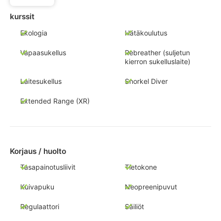
kurssit
Ekologia
Hätäkoulutus
Vapaasukellus
Rebreather (suljetun
kierron sukelluslaite)
Laitesukellus
Snorkel Diver
Extended Range (XR)
Korjaus / huolto
Tasapainotusliivit
Tietokone
Kuivapuku
Neopreenipuvut
Regulaattori
Säiliöt