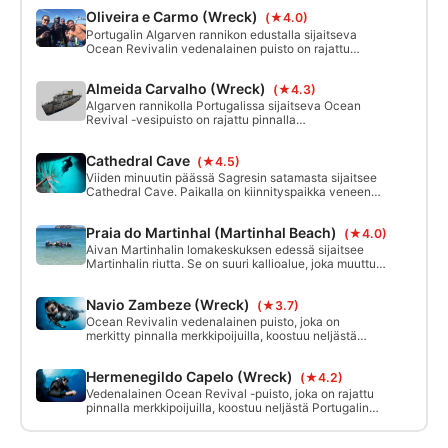
päivittämiseen, sillä sukelluksen enimmäissyvyys on
Oliveira e Carmo (Wreck)
(★4.0)
10 metriä. Hiekan ja kivien välissä voit tarkkailla 2
ankkuria ja kanonia...
Portugalin Algarven rannikon edustalla sijaitseva
Ocean Revivalin vedenalainen puisto on rajattu
pinnalla merkkipoijuilla, ja se koostuu neljästä
Portugalin laivaston aluksesta, jotka toimivat
Almeida Carvalho (Wreck)
(★4.3)
ainutlaatuisina keinotekoisena riuttana. Oliveira e
Carmo on yksi näistä aluksista.
Algarven rannikolla Portugalissa sijaitseva Ocean
Revival -vesipuisto on rajattu pinnalla
merkinantopoijuilla, ja se koostuu neljästä Portugalin
laivaston aluksesta, jotka toimivat ainutlaatuisina
Cathedral Cave
(★4.5)
keinotekoisina riuttoina. Almeida Carvalho on yksi
näistä aluksista. Pituus 64 m, leveys 12 m, upotettu 21.
Viiden minuutin päässä Sagresin satamasta sijaitsee
syyskuuta 2013. Max syvyys - 30m!
Cathedral Cave. Paikalla on kiinnityspaikka veneen
ankkurointia varten. Sukellus alkaa 15 metrin
syvyydeltä, ja se mataloituu luolaan mentäessä.
Praia do Martinhal (Martinhal Beach)
(★4.0)
Luolan pohjapiirros on pyöreä, ja siinä on kaksi
sisäkkäistä ilmakammiota, joista suurin muistuttaa
Aivan Martinhalin lomakeskuksen edessä sijaitsee
katedraalin kupolia...
Martinhalin riutta. Se on suuri kallioalue, joka muuttuu
suhteellisen tasaisesta kalliopohjasta suuremmiksi
lohkareiksi etelään päin sataman suuntaan
Navio Zambeze (Wreck)
(★3.7)
mentäessä. Se on loistava paikka aloittelijoille, sillä
sen enimmäissyvyys on 11 metriä, ja se on kaunis
Ocean Revivalin vedenalainen puisto, joka on
yösukelluksille.
merkitty pinnalla merkkipoijuilla, koostuu neljästä
Portugalin laivaston aluksesta, jotka toimivat
ainutlaatuisina keinotekoisina riuttoina, ja Zambeze on
Hermenegildo Capelo (Wreck)
(★4.2)
yksi näistä aluksista.
Vedenalainen Ocean Revival -puisto, joka on rajattu
pinnalla merkkipoijuilla, koostuu neljästä Portugalin
laivaston aluksesta, jotka toimivat maailmassa
ainutlaatuisina keinotekoisena riuttana, ja