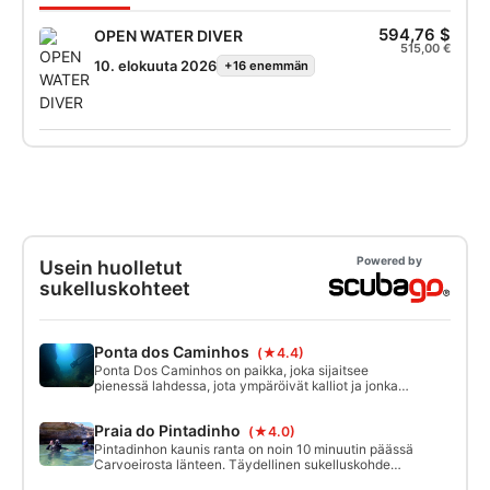
594,76 $
OPEN WATER DIVER
515,00 €
10. elokuuta 2026
+16 enemmän
Powered by
Usein huolletut
sukelluskohteet
Ponta dos Caminhos
(★4.4)
Ponta Dos Caminhos on paikka, joka sijaitsee
pienessä lahdessa, jota ympäröivät kalliot ja jonka
keskellä on suuri kallio, joka nousee vedestä
laskuveden aikaan. Paikan tärkeimpiä ominaisuuksia
Praia do Pintadinho
(★4.0)
ovat kaksi käytävää, jotka kulkevat kallioiden läpi
toiselle puolelle. Syvyys vaihtelee 13 metristä 5
Pintadinhon kaunis ranta on noin 10 minuutin päässä
metriin.
Carvoeirosta länteen. Täydellinen sukelluskohde
sukelluskurssien aloittamiseen tai taitojesi