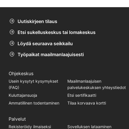
Hermenegildo Capelo on yksi näistä neljästä
aluksesta.
Uutiskirjeen tilaus
Etsi sukelluskeskus tai lomakeskus
Löydä seuraava seikkailu
Työpaikat maailmanlaajuisesti
Ohjekeskus
Usein kysytyt kysymykset
Maailmanlaajuisen
(FAQ)
palvelukeskuksen yhteystiedot
Kuluttajansuoja
Etsi sertifikaatti
Ammatillinen todentaminen
Tilaa korvaava kortti
Palvelut
Rekisteröidy ilmaiseksi
Sovelluksen lataaminen