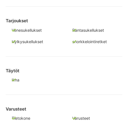
Tarjoukset
Venesukellukset
Rantasukellukset
Hylkysukellukset
snorkkelointiretket
Täytöt
Ilma
Varusteet
Tietokone
Varusteet