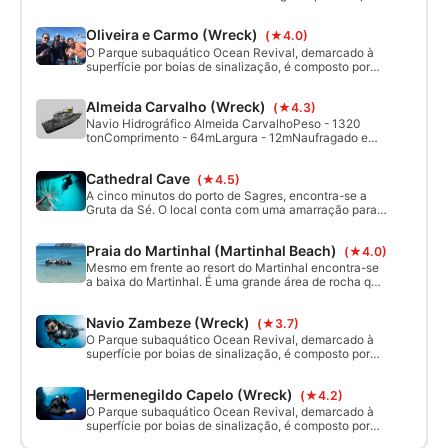
iniciares os teus cursos de mergulho ou refrescares as
tuas capacidades, uma vez que atinges uma
Oliveira e Carmo (Wreck)
(★4.0)
profundidade máxima de 10m. Entre areia e rochas
podes observar 2 âncoras e um canhão...
O Parque subaquático Ocean Revival, demarcado à
superfície por boias de sinalização, é composto por
quatro navios da Marinha Portuguesa que servem
como recifes artificiais únicos no mundo, sendo o
Almeida Carvalho (Wreck)
(★4.3)
Oliveira e Carmo um destes navios.
Navio Hidrográfico Almeida CarvalhoPeso - 1320
tonComprimento - 64mLargura - 12mNaufragado em
21-setembro-2013Profundidade máxima -
30mCorrente - Nenhuma a moderada
Cathedral Cave
(★4.5)
A cinco minutos do porto de Sagres, encontra-se a
Gruta da Sé. O local conta com uma amarração para
ancorares a embarcação. O mergulho começa com
uma profundidade de 15 m e vai ficando mais raso à
Praia do Martinhal (Martinhal Beach)
(★4.0)
medida que entras na gruta. O traçado da gruta é
circular e tem duas câmaras de ar no interior, sendo
Mesmo em frente ao resort do Martinhal encontra-se
que a maior se assemelha a uma cúpula de catedral
a baixa do Martinhal. É uma grande área de rocha que
muda de um fundo rochoso relativamente plano para
rochas maiores à medida que te deslocas para sul em
Navio Zambeze (Wreck)
(★3.7)
direção ao porto. É um ótimo local para principiantes,
com uma profundidade máxima de 11m, e é muito
O Parque subaquático Ocean Revival, demarcado à
bonito para mergulhos noturnos
superfície por boias de sinalização, é composto por
quatro navios da Marinha Portuguesa que servem
como recifes artificiais único
Hermenegildo Capelo (Wreck)
(★4.2)
O Parque subaquático Ocean Revival, demarcado à
superfície por boias de sinalização, é composto por
quatro navios da Marinha Portuguesa que servem