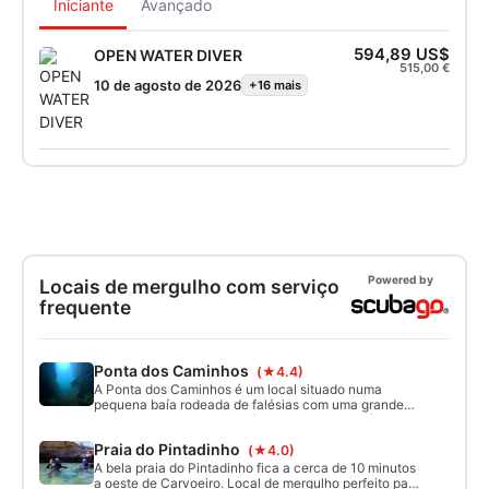
Iniciante
Avançado
594,89 US$
OPEN WATER DIVER
515,00 €
10 de agosto de 2026
+16 mais
Powered by
Locais de mergulho com serviço
frequente
Ponta dos Caminhos
(★4.4)
A Ponta dos Caminhos é um local situado numa
pequena baía rodeada de falésias com uma grande
rocha no meio que sai da água durante a maré baixa.
As características principais do local são a existência
Praia do Pintadinho
(★4.0)
de duas passagens que atravessam as arribas até ao
outro lado. A profundidade varia entre 13m e 5m
A bela praia do Pintadinho fica a cerca de 10 minutos
a oeste de Carvoeiro. Local de mergulho perfeito para