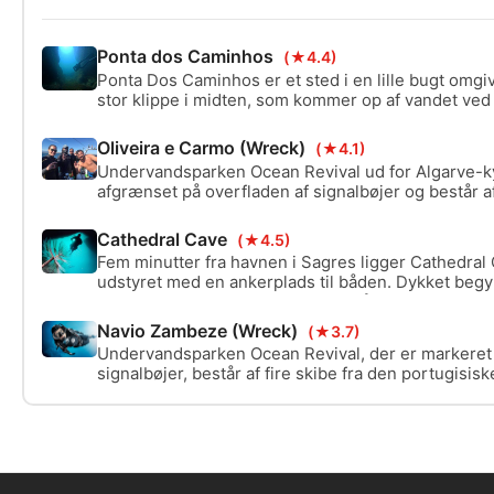
Ponta dos Caminhos
(★4.4)
Ponta Dos Caminhos er et sted i en lille bugt omgi
stor klippe i midten, som kommer op af vandet ved 
kendetegn ved stedet er eksistensen af to passage
gennem klipperne til den anden side. Dybden variere
Oliveira e Carmo (Wreck)
(★4.1)
Undervandsparken Ocean Revival ud for Algarve-ky
afgrænset på overfladen af signalbøjer og består af
portugisiske flåde, der fungerer som unikke kunstig
Carmo er et af disse skibe.
Cathedral Cave
(★4.5)
Fem minutter fra havnen i Sagres ligger Cathedral 
udstyret med en ankerplads til båden. Dykket beg
dybde, og det bliver lavere, efterhånden som man 
Grotten er cirkulær og har to indvendige luftkamre,
Navio Zambeze (Wreck)
(★3.7)
ligner en katedralkuppel.
Undervandsparken Ocean Revival, der er markeret
signalbøjer, består af fire skibe fra den portugisisk
som unikke kunstige rev, hvoraf Zambeze er et af 