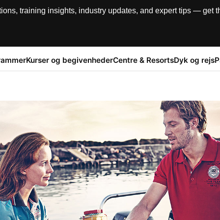
, training insights, industry updates, and expert tips — get th
rammer
Kurser og begivenheder
Centre & Resorts
Dyk og rejs
P