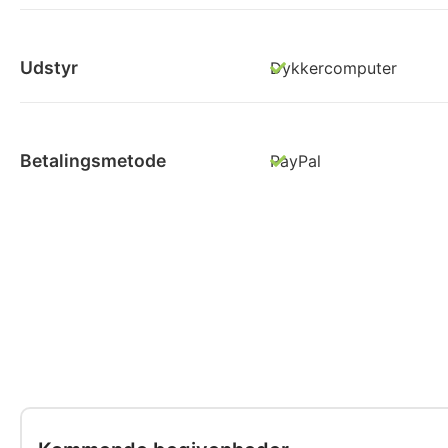
Udstyr
Dykkercomputer
Betalingsmetode
PayPal