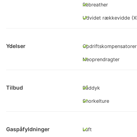
Rebreather
Udvidet rækkevidde (X
Ydelser
Opdriftskompensatorer
Neoprendragter
Tilbud
Båddyk
Snorkelture
Gaspåfyldninger
Luft