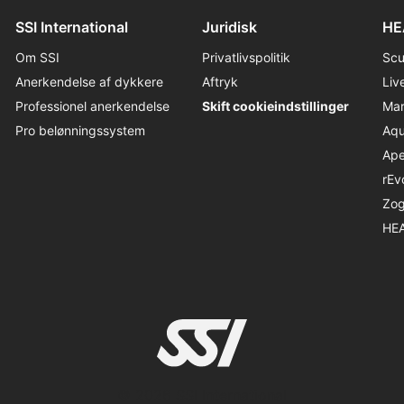
SSI International
Juridisk
HE
Om SSI
Privatlivspolitik
Sc
Anerkendelse af dykkere
Aftryk
Liv
Professionel anerkendelse
Skift cookieindstillinger
Ma
Pro belønningssystem
Aqu
Ap
rEv
Zo
HE
© 2026 SSI International