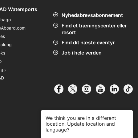
AD Watersports
Nyhedsbrevsabonnement
ubago
Find et træningscenter eller
eAboard.com
resort
res
Find dit næste eventyr
alung
Job i hele verden
eks
o
ggs
AD
We think you are in a different
location. Update location and
language?