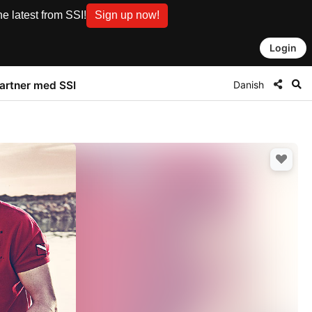
e latest from SSI!
Sign up now!
Login
Danish
artner med SSI