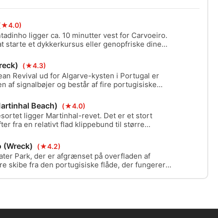
(★4.0)
adinho ligger ca. 10 minutter vest for Carvoeiro.
at starte et dykkerkursus eller genopfriske dine
r en maksimal dybde på 10 meter. Mellem sand og
re og en kanon...
reck)
(★4.3)
n Revival ud for Algarve-kysten i Portugal er
 af signalbøjer og består af fire portugisiske
gerer som unikke kunstige rev. Almeida Carvalho er
gde 64 meter, bredde 12 meter, sunket den 21.
Martinhal Beach)
(★4.0)
 dybde - 30 meter!
sortet ligger Martinhal-revet. Det er et stort
r fra en relativt flad klippebund til større
væger sig mod syd i retning af havnen. Det er et
dere med en maksimal dybde på 11 meter, og det er
o (Wreck)
(★4.2)
er Park, der er afgrænset på overfladen af
fire skibe fra den portugisiske flåde, der fungerer
er unikke i verden, og Hermenegildo Capelo er et