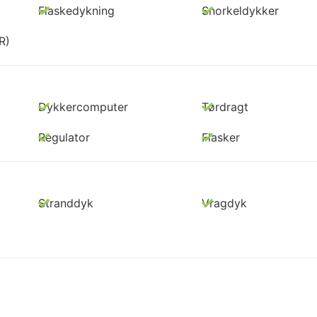
Flaskedykning
Snorkeldykker
R)
Dykkercomputer
Tørdragt
Regulator
Flasker
Stranddyk
Vragdyk