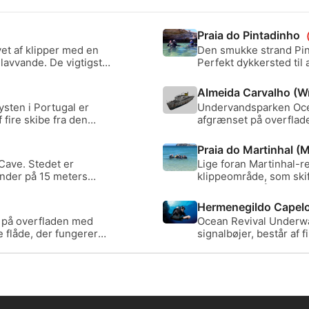
Praia do Pintadinho
vet af klipper med en
Den smukke strand Pint
lavvande. De vigtigste
Perfekt dykkersted til 
r, som går hele vejen
færdigheder, da du nå
r fra 13 til 5 meter.
klipper kan du se 2 ank
Almeida Carvalho (W
sten i Portugal er
Undervandsparken Ocea
 fire skibe fra den
afgrænset på overfladen
e rev. Oliveira e
flådefartøjer, der fun
et af disse skibe. Læn
Praia do Martinhal (
september 2013. Maks.
Cave. Stedet er
Lige foran Martinhal-re
ynder på 15 meters
klippeområde, som skifte
kommer ind i grotten.
stenblokke, når man be
 hvoraf det største
godt sted for nybegyn
Hermenegildo Capel
smukt til natdyk.
 på overfladen med
Ocean Revival Underwat
e flåde, der fungerer
signalbøjer, består af 
skibene.
som kunstige rev, der 
af disse fire skibe.