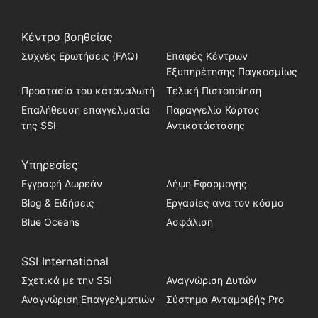
συνδυασμός ευφορίας και χαλάρωσης — η
ιδανική βάση για όποιον θέλει να
ανακαλύψει το Aliwal Shoal.
Κέντρο βοηθείας
Συχνές Ερωτήσεις (FAQ)
Επαφές Κέντρων
Εξυπηρέτησης Παγκοσμίως
Προστασία του καταναλωτή
Τελική Πιστοποίηση
Επαλήθευση επαγγελματία
Παραγγελία Κάρτας
της SSI
Αντικατάστασης
Υπηρεσίες
Εγγραφή Δωρεάν
Λήψη Εφαρμογής
Blog & Ειδήσεις
Εργασίες ανα τον κόσμο
Blue Oceans
Ασφάλιση
SSI International
Σχετικά με την SSI
Αναγνώριση Δυτών
Αναγνώριση Επαγγελματιών
Σύστημα Ανταμοιβής Pro