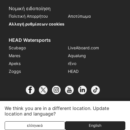
Νομική ειδοποίηση
Πολιτική Απορρήτου
Αποτύπωμα
Αλλαγή ρυθμίσεων cookies
HEAD Watersports
Scubago
LiveAboard.com
Mares
Aqualung
Apeks
rEvo
Zoggs
HEAD
We think you are in a different location. Update
location and language?
© 2026 SSI International
Συνδεθείτε με το Κέντρο
Επικοινωνία
ελληνικά
English