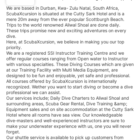
We are based in Durban, Kwa- Zulu Natal, South Africa,
ScubaXcursion is situated at the Cutty Sark Hotel and is a
mere 20m away from the ever popular Scottburgh Beach.
Trips to the world renowned Aliwal Shoal are done daily.
These trips promise new and exciting adventures on every
dive.
Here, at ScubaXcursion, we believe in making you our top
priority.
We are a registered SSI Instructor Training Centre and we
offer regular courses ranging from Open water to Instructor
with various specialties. These Diving Courses which are given
at our Training Facility with Multi Media Equipment, are
designed to be fun and enjoyable, yet safe and professional.
All courses offered by ScubaXcursion is internationally
recognized. Wether you want to start diving or become a dive
professional we can assist.
Our services include; Daily Dive Charters to Aliwal Shoal and
surrounding areas, Scuba Gear Rental, Dive Training &amp;
Equipment sales and on site accommodation at the Cutty Sark
Hotel where all rooms have sea view. Our knowledgeable
dive-masters and well-experienced instructors are sure to
make your underwater experience with us, one you will never
forget.
Our shuttle service is available to pick up customers from