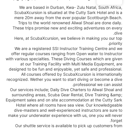
We are based in Durban, Kwa- Zulu Natal, South Africa,
ScubaXcursion is situated at the Cutty Sark Hotel and is a
mere 20m away from the ever popular Scottburgh Beach.
Trips to the world renowned Aliwal Shoal are done daily.
These trips promise new and exciting adventures on every
dive.
Here, at ScubaXcursion, we believe in making you our top
priority.
We are a registered SSI Instructor Training Centre and we
offer regular courses ranging from Open water to Instructor
with various specialties. These Diving Courses which are given
at our Training Facility with Multi Media Equipment, are
designed to be fun and enjoyable, yet safe and professional.
All courses offered by ScubaXcursion is internationally
recognized. Wether you want to start diving or become a dive
professional we can assist.
Our services include; Daily Dive Charters to Aliwal Shoal and
surrounding areas, Scuba Gear Rental, Dive Training &amp;
Equipment sales and on site accommodation at the Cutty Sark
Hotel where all rooms have sea view. Our knowledgeable
dive-masters and well-experienced instructors are sure to
make your underwater experience with us, one you will never
forget.
Our shuttle service is available to pick up customers from