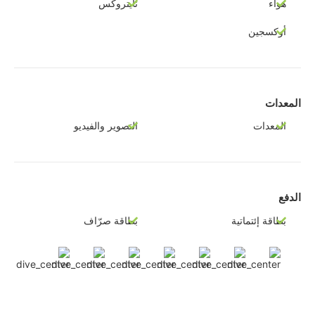
هواء
نايتروكس
أوكسجين
المعدات
المعدات
التصوير والفيديو
الدفع
بطاقة إئتماتية
بطاقة صرّاف