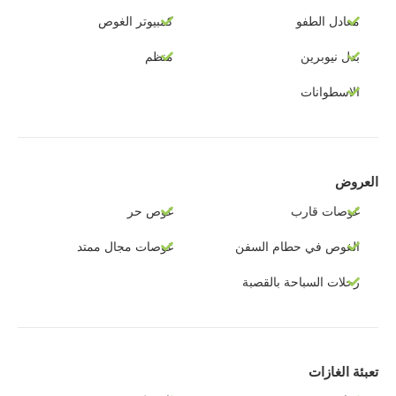
معادل الطفو
كمبيوتر الغوص
بدل نيوبرين
منظم
الاسطوانات
العروض
غوصات قارب
غوص حر
الغوص في حطام السفن
غوصات مجال ممتد
رحلات السباحة بالقصبة
تعبئة الغازات