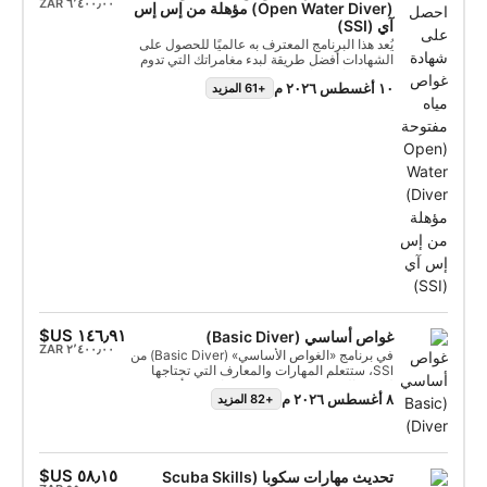
(Open Water Diver) مؤهلة من إس إس
آي (SSI)
يُعد هذا البرنامج المعترف به عالميًا للحصول على
الشهادات أفضل طريقة لبدء مغامراتك التي تدوم
مدى الحياة كغواص مؤهل. يتم الجمع بين التدريب
١٠ أغسطس ٢٠٢٦ م
+61 المزيد
المخصص وجلسات التدريب المائي لضمان
اكتسابك للمهارات والخبرة المطلوبة لتشعر
بالراحة التامة تحت الماء. ستحصل على شهادة SSI
غواص مياه مفتوحة (Open Water Diver).
غواص أساسي (Basic Diver)
في برنامج «الغواص الأساسي» (Basic Diver) من
SSI، ستتعلم المهارات والمعارف التي تحتاجها
لتجربة الغوص حتى عمق 12 مترًا برفقة أحد
٨ أغسطس ٢٠٢٦ م
+82 المزيد
محترفي إس إس آي (SSI). إنها طريقة رائعة
لاستكشاف العالم تحت الماء بشكل أكثر شمولًا
أثناء تجربة الغوص. يمكن احتساب برنامج الغواص
الأساسي (Basic Diver) بالكامل ضمن برامج
غواص سكوبا (Scuba Diver) أو غوص في المياه
تحديث مهارات سكوبا (Scuba Skills
المفتوحة في غضون 6 أشهر، حتى تتمكن من اتخاذ