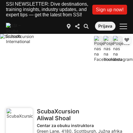
SSI NEWSLETTER: Dive destinations,
training insights, industry updates, and
Sign up now!
expert tips — get the latest from SSI!
Prijava
ScubaXcursion
Aliwal Shoal
Centar za obuku instruktora
Green Lane, 4180, Scottburgh, Južna afrika