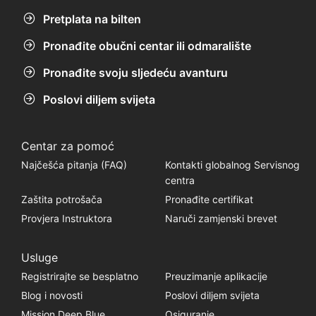
zajednici. To je savršena mješavina
uzbuđenja i opuštanja - idealna baza za
Pretplata na bilten
svakoga tko je strastven u otkrivanju
plićaka Aliwal.
Pronađite obučni centar ili odmaralište
Pronađite svoju sljedeću avanturu
Poslovi diljem svijeta
Centar za pomoć
Najčešća pitanja (FAQ)
Kontakti globalnog Servisnog
centra
Zaštita potrošača
Pronađite certifikat
Provjera Instruktora
Naruči zamjenski brevet
Usluge
Registrirajte se besplatno
Preuzimanje aplikacije
Blog i novosti
Poslovi diljem svijeta
Mission Deep Blue
Osiguranje