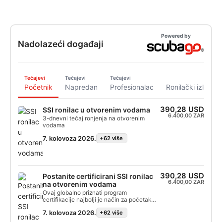
Powered by
Nadolazeći događaji
Tečajevi
Tečajevi
Tečajevi
Početnik
Napredan
Profesionalac
Ronilački izleti
390,28 USD
SSI ronilac u otvorenim vodama
6.400,00 ZAR
3-dnevni tečaj ronjenja na otvorenim
vodama
7. kolovoza 2026.
+62 više
390,28 USD
Postanite certificirani SSI ronilac
6.400,00 ZAR
na otvorenim vodama
Ovaj globalno priznati program
certifikacije najbolji je način za početak
vaših cjeloživotnih avantura kao
7. kolovoza 2026.
+62 više
certificirani ronilac. Personalizirana obuka
kombinira se s vježbama u vodi kako biste