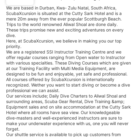
We are based in Durban, Kwa- Zulu Natal, South Africa,
ScubaXcursion is situated at the Cutty Sark Hotel and is a
mere 20m away from the ever popular Scottburgh Beach.
Trips to the world renowned Aliwal Shoal are done daily.
These trips promise new and exciting adventures on every
dive.
Here, at ScubaXcursion, we believe in making you our top
priority.
We are a registered SSI Instructor Training Centre and we
offer regular courses ranging from Open water to Instructor
with various specialties. These Diving Courses which are given
at our Training Facility with Multi Media Equipment, are
designed to be fun and enjoyable, yet safe and professional.
All courses offered by ScubaXcursion is internationally
recognized. Wether you want to start diving or become a dive
professional we can assist.
Our services include; Daily Dive Charters to Aliwal Shoal and
surrounding areas, Scuba Gear Rental, Dive Training &amp;
Equipment sales and on site accommodation at the Cutty Sark
Hotel where all rooms have sea view. Our knowledgeable
dive-masters and well-experienced instructors are sure to
make your underwater experience with us, one you will never
forget.
Our shuttle service is available to pick up customers from