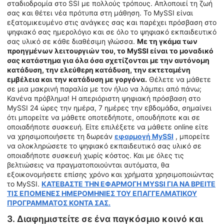
σταδιοδρομία στο SSI με πολλούς τρόπους. Απλοποιεί τη ζωή
σας και θέτει νέα πρότυπα στη μάθηση. Το MySSI είναι
εξατομικευμένο στις ανάγκες σας και παρέχει πρόσβαση στο
ψηφιακό σας ημερολόγιο και σε όλο το ψηφιακό εκπαιδευτικό
σας υλικό σε κάθε διαθέσιμη γλώσσα.
Με τη γκάμα των
προηγμένων λειτουργιών του, το MySSI είναι το μοναδικό
σας κατάστημα για όλα όσα σχετίζονται με την αυτόνομη
κατάδυση, την ελεύθερη κατάδυση, την εκτεταμένη
εμβέλεια και την κατάδυση με γοργόνα.
Θέλετε να μάθετε
σε μια μακρινή παραλία με τον ήλιο να λάμπει από πάνω;
Κανένα πρόβλημα! Η απεριόριστη ψηφιακή πρόσβαση στο
MySSI 24 ώρες την ημέρα, 7 ημέρες την εβδομάδα, σημαίνει
ότι μπορείτε να μάθετε οποτεδήποτε, οπουδήποτε και σε
οποιαδήποτε συσκευή. Είτε επιλέξετε να μάθετε online είτε
να χρησιμοποιήσετε τη δωρεάν
εφαρμογή MySSI
, μπορείτε
να ολοκληρώσετε το ψηφιακό εκπαιδευτικό σας υλικό σε
οποιαδήποτε συσκευή χωρίς κόστος. Και με όλες τις
βελτιώσεις να πραγματοποιούνται αυτόματα, θα
εξοικονομήσετε επίσης χρόνο και χρήματα χρησιμοποιώντας
το MySSI.
ΚΑΤΕΒΑΣΤΕ ΤΗΝ ΕΦΑΡΜΟΓΗ MYSSI ΓΙΑ ΝΑ ΒΡΕΙΤΕ
ΤΙΣ ΕΠΟΜΕΝΕΣ ΗΜΕΡΟΜΗΝΙΕΣ ΤΟΥ ΕΠΑΓΓΕΛΜΑΤΙΚΟΥ
ΠΡΟΓΡΑΜΜΑΤΟΣ ΚΟΝΤΑ ΣΑΣ.
3. Διαφημιστείτε σε ένα παγκόσμιο κοινό και