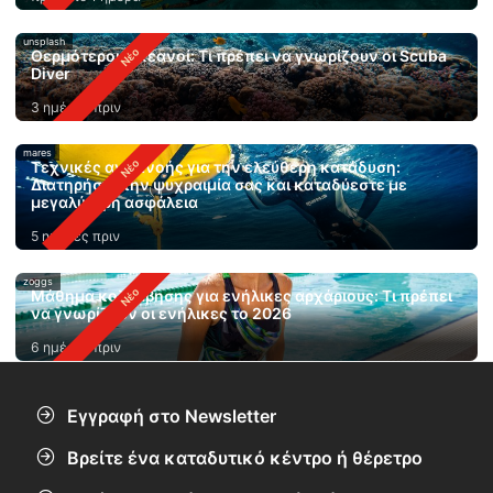
unsplash
Θερμότεροι ωκεανοί: Τι πρέπει να γνωρίζουν οι Scuba
Diver
3 ημέρες πριν
mares
Τεχνικές αναπνοής για την ελεύθερη κατάδυση:
Διατηρήστε την ψυχραιμία σας και καταδύεστε με
μεγαλύτερη ασφάλεια
5 ημέρες πριν
zoggs
Μάθημα κολύμβησης για ενήλικες αρχάριους: Τι πρέπει
να γνωρίζουν οι ενήλικες το 2026
6 ημέρες πριν
Εγγραφή στο Newsletter
Βρείτε ένα καταδυτικό κέντρο ή θέρετρο