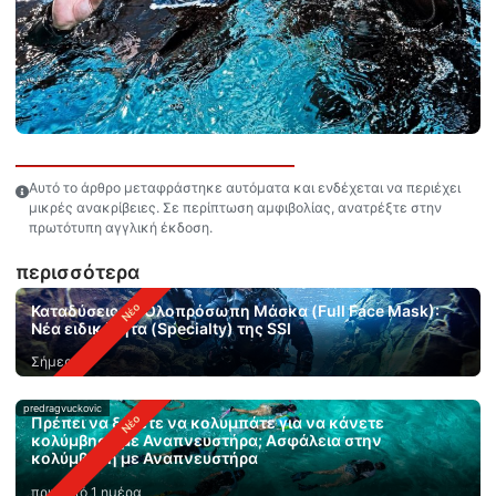
Αυτό το άρθρο μεταφράστηκε αυτόματα και ενδέχεται να περιέχει
μικρές ανακρίβειες. Σε περίπτωση αμφιβολίας, ανατρέξτε στην
πρωτότυπη αγγλική έκδοση.
περισσότερα
Καταδύσεις με Ολοπρόσωπη Μάσκα (Full Face Mask):
Νέα ειδικότητα (Specialty) της SSI
Σήμερα
predragvuckovic
Πρέπει να ξέρετε να κολυμπάτε για να κάνετε
κολύμβηση με Αναπνευστήρα; Ασφάλεια στην
κολύμβηση με Αναπνευστήρα
πριν από 1 ημέρα