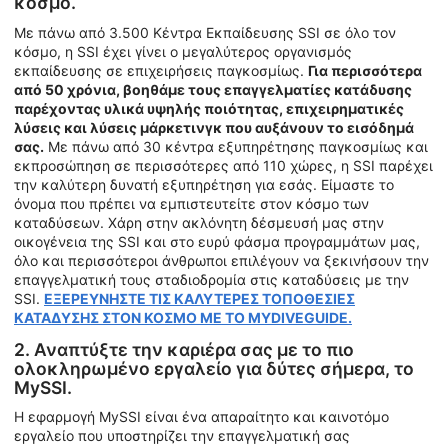
κόσμο.
Με πάνω από 3.500 Κέντρα Εκπαίδευσης SSI σε όλο τον
κόσμο, η SSI έχει γίνει ο μεγαλύτερος οργανισμός
εκπαίδευσης σε επιχειρήσεις παγκοσμίως.
Για περισσότερα
από 50 χρόνια, βοηθάμε τους επαγγελματίες κατάδυσης
παρέχοντας υλικά υψηλής ποιότητας, επιχειρηματικές
λύσεις και λύσεις μάρκετινγκ που αυξάνουν το εισόδημά
σας.
Με πάνω από 30 κέντρα εξυπηρέτησης παγκοσμίως και
εκπροσώπηση σε περισσότερες από 110 χώρες, η SSI παρέχει
την καλύτερη δυνατή εξυπηρέτηση για εσάς. Είμαστε το
όνομα που πρέπει να εμπιστευτείτε στον κόσμο των
καταδύσεων. Χάρη στην ακλόνητη δέσμευσή μας στην
οικογένεια της SSI και στο ευρύ φάσμα προγραμμάτων μας,
όλο και περισσότεροι άνθρωποι επιλέγουν να ξεκινήσουν την
επαγγελματική τους σταδιοδρομία στις καταδύσεις με την
SSI.
ΕΞΕΡΕΥΝΗΣΤΕ ΤΙΣ ΚΑΛΥΤΕΡΕΣ ΤΟΠΟΘΕΣΙΕΣ
ΚΑΤΑΔΥΣΗΣ ΣΤΟΝ ΚΟΣΜΟ ΜΕ ΤΟ MYDIVEGUIDE.
2. Αναπτύξτε την καριέρα σας με το πιο
ολοκληρωμένο εργαλείο για δύτες σήμερα, το
MySSI.
Η εφαρμογή MySSI είναι ένα απαραίτητο και καινοτόμο
εργαλείο που υποστηρίζει την επαγγελματική σας