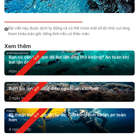
Bài viết này được dịch tự động và có thể chứa một số lỗi nhỏ; vui lòng
tham khảo bản gốc tiếng Anh nếu có thắc mắc.
Xem thêm
predragvuckovic
Bạn có cần biết bơi để bơi lặn ống thở không? An toàn khi
bơi lặn ống thở
Hôm nay
unsplash
Biển ấm lên: Những điều người lặn cần biết
2 ngày trước
mares
Kỹ thuật thở trong lặn tự do: Giữ bình tĩnh và lặn an toàn
hơn
4 ngày trước