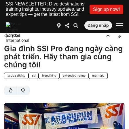
SSI NEWSLETTER: Dive destinations,
training insights, industry updates, and
Sign up now!
expert tips — get the latest from SSI!
Đăng nhập
quay lại
Gia đình SSI Pro đang ngày càng
phát triển. Hãy tham gia cùng
chúng tôi!
scuba diving
ssi
freediving
extended range
mermaid