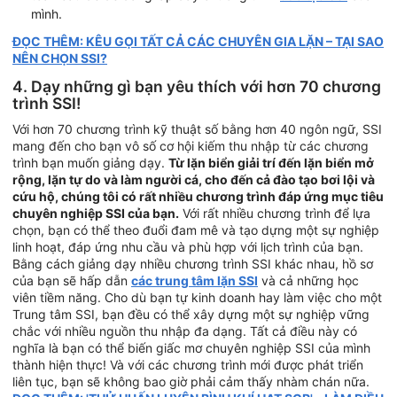
mình.
ĐỌC THÊM: KÊU GỌI TẤT CẢ CÁC CHUYÊN GIA LẶN – TẠI SAO
NÊN CHỌN SSI?
4. Dạy những gì bạn yêu thích với hơn 70 chương
trình SSI!
Với hơn 70 chương trình kỹ thuật số bằng hơn 40 ngôn ngữ, SSI
mang đến cho bạn vô số cơ hội kiếm thu nhập từ các chương
trình bạn muốn giảng dạy.
Từ lặn biển giải trí đến lặn biển mở
rộng, lặn tự do và làm người cá, cho đến cả đào tạo bơi lội và
cứu hộ, chúng tôi có rất nhiều chương trình đáp ứng mục tiêu
chuyên nghiệp SSI của bạn.
Với rất nhiều chương trình để lựa
chọn, bạn có thể theo đuổi đam mê và tạo dựng một sự nghiệp
linh hoạt, đáp ứng nhu cầu và phù hợp với lịch trình của bạn.
Bằng cách giảng dạy nhiều chương trình SSI khác nhau, hồ sơ
của bạn sẽ hấp dẫn
các trung tâm lặn SSI
và cả những học
viên tiềm năng. Cho dù bạn tự kinh doanh hay làm việc cho một
Trung tâm SSI, bạn đều có thể xây dựng một sự nghiệp vững
chắc với nhiều nguồn thu nhập đa dạng. Tất cả điều này có
nghĩa là bạn có thể biến giấc mơ chuyên nghiệp SSI của mình
thành hiện thực! Và với các chương trình mới được phát triển
liên tục, bạn sẽ không bao giờ phải cảm thấy nhàm chán nữa.