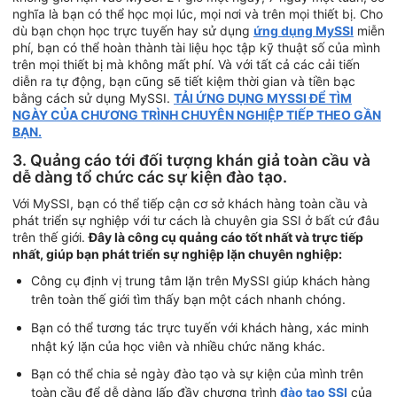
nghĩa là bạn có thể học mọi lúc, mọi nơi và trên mọi thiết bị. Cho
dù bạn chọn học trực tuyến hay sử dụng
ứng dụng MySSI
miễn
phí, bạn có thể hoàn thành tài liệu học tập kỹ thuật số của mình
trên mọi thiết bị mà không mất phí. Và với tất cả các cải tiến
diễn ra tự động, bạn cũng sẽ tiết kiệm thời gian và tiền bạc
bằng cách sử dụng MySSI.
TẢI ỨNG DỤNG MYSSI ĐỂ TÌM
NGÀY CỦA CHƯƠNG TRÌNH CHUYÊN NGHIỆP TIẾP THEO GẦN
BẠN.
3. Quảng cáo tới đối tượng khán giả toàn cầu và
dễ dàng tổ chức các sự kiện đào tạo.
Với MySSI, bạn có thể tiếp cận cơ sở khách hàng toàn cầu và
phát triển sự nghiệp với tư cách là chuyên gia SSI ở bất cứ đâu
trên thế giới.
Đây là công cụ quảng cáo tốt nhất và trực tiếp
nhất, giúp bạn phát triển sự nghiệp lặn chuyên nghiệp:
Công cụ định vị trung tâm lặn trên MySSI giúp khách hàng
trên toàn thế giới tìm thấy bạn một cách nhanh chóng.
Bạn có thể tương tác trực tuyến với khách hàng, xác minh
nhật ký lặn của học viên và nhiều chức năng khác.
Bạn có thể chia sẻ ngày đào tạo và sự kiện của mình trên
toàn cầu để dễ dàng lấp đầy chương trình
đào tạo SSI
của