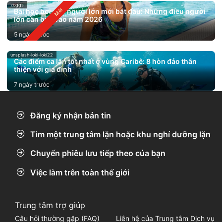
zoggs
Bài học bơi cho người lớn mới bắt đầu: Những điều người
lớn cần biết vào năm 2026
5 ngày trước
unsplash-loki-loki22
Các điểm ca lặn tốt nhất ở vùng Caribê: 8 hòn đảo thân
thiện với gia đình
7 ngày trước
Đăng ký nhận bản tin
Tìm một trung tâm lặn hoặc khu nghỉ dưỡng lặn
Chuyến phiêu lưu tiếp theo của bạn
Việc làm trên toàn thế giới
Trung tâm trợ giúp
Câu hỏi thường gặp (FAQ)
Liên hệ của Trung tâm Dịch vụ