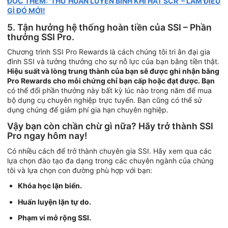
ĐỌC THÊM: 'THỬ HUẤN LUYỆN BÌNH KHÍ HẠT SCR' – LÀM ĐIỀU
GÌ ĐÓ MỚI!
5. Tận hưởng hệ thống hoàn tiền của SSI – Phần
thưởng SSI Pro.
Chương trình SSI Pro Rewards là cách chúng tôi tri ân đại gia
đình SSI và tưởng thưởng cho sự nỗ lực của bạn bằng tiền thật.
Hiệu suất và lòng trung thành của bạn sẽ được ghi nhận bằng
Pro Rewards cho mỗi chứng chỉ bạn cấp hoặc đạt được. Bạn
có thể đổi phần thưởng này bất kỳ lúc nào trong năm để mua
bộ dụng cụ chuyên nghiệp trực tuyến. Bạn cũng có thể sử
dụng chúng để giảm phí gia hạn chuyên nghiệp.
Vậy bạn còn chần chừ gì nữa? Hãy trở thành SSI
Pro ngay hôm nay!
Có nhiều cách để trở thành chuyên gia SSI. Hãy xem qua các
lựa chọn đào tạo đa dạng trong các chuyên ngành của chúng
tôi và lựa chọn con đường phù hợp với bạn:
Khóa học lặn biển.
Huấn luyện lặn tự do.
Phạm vi mở rộng SSI.