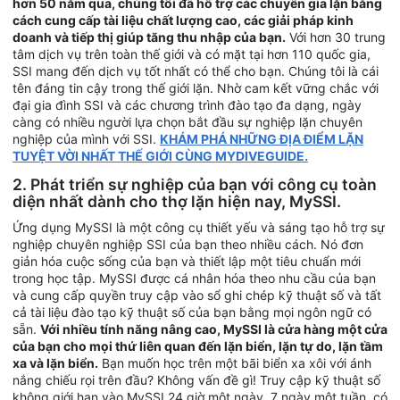
hơn 50 năm qua, chúng tôi đã hỗ trợ các chuyên gia lặn bằng
cách cung cấp tài liệu chất lượng cao, các giải pháp kinh
doanh và tiếp thị giúp tăng thu nhập của bạn.
Với hơn 30 trung
tâm dịch vụ trên toàn thế giới và có mặt tại hơn 110 quốc gia,
SSI mang đến dịch vụ tốt nhất có thể cho bạn. Chúng tôi là cái
tên đáng tin cậy trong thế giới lặn. Nhờ cam kết vững chắc với
đại gia đình SSI và các chương trình đào tạo đa dạng, ngày
càng có nhiều người lựa chọn bắt đầu sự nghiệp lặn chuyên
nghiệp của mình với SSI.
KHÁM PHÁ NHỮNG ĐỊA ĐIỂM LẶN
TUYỆT VỜI NHẤT THẾ GIỚI CÙNG MYDIVEGUIDE.
2. Phát triển sự nghiệp của bạn với công cụ toàn
diện nhất dành cho thợ lặn hiện nay, MySSI.
Ứng dụng MySSI là một công cụ thiết yếu và sáng tạo hỗ trợ sự
nghiệp chuyên nghiệp SSI của bạn theo nhiều cách. Nó đơn
giản hóa cuộc sống của bạn và thiết lập một tiêu chuẩn mới
trong học tập. MySSI được cá nhân hóa theo nhu cầu của bạn
và cung cấp quyền truy cập vào sổ ghi chép kỹ thuật số và tất
cả tài liệu đào tạo kỹ thuật số của bạn bằng mọi ngôn ngữ có
sẵn.
Với nhiều tính năng nâng cao, MySSI là cửa hàng một cửa
của bạn cho mọi thứ liên quan đến lặn biển, lặn tự do, lặn tầm
xa và lặn biển.
Bạn muốn học trên một bãi biển xa xôi với ánh
nắng chiếu rọi trên đầu? Không vấn đề gì! Truy cập kỹ thuật số
không giới hạn vào MySSI 24 giờ một ngày, 7 ngày một tuần, có