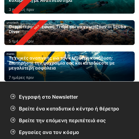
κολύμβηση με Αναπνευστήρα
3 ημέρες πριν
unsplash
Θερμότεροι ωκεανοί: Τι πρέπει να γνωρίζουν οι Scuba
Diver
5 ημέρες πριν
mares
Τεχνικές αναπνοής για την ελεύθερη κατάδυση:
Διατηρήστε την ψυχραιμία σας και καταδύεστε με
μεγαλύτερη ασφάλεια
7 ημέρες πριν
Εγγραφή στο Newsletter
Βρείτε ένα καταδυτικό κέντρο ή θέρετρο
Βρείτε την επόμενη περιπέτειά σας
Εργασίες ανα τον κόσμο