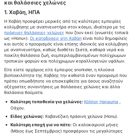
και θαλάσσιες χελώνες
1. Χαβάη, ΗΠΑ
Η Χαβάη προσφέρει μερικές από τις καλύτερες εμπειρίες
κολύμβησης με αναπνευστήρα στον κόσμο, ιδιαίτερα με τις
πράσινες θαλάσσιες χελώνες
που ζουν εκεί (γνωστές τοπικά
ως «Honu»).
Οι καταδύσεις στη Χαβάη
είναι πολύ δημοφιλείς
και αυτός ο προορισμός είναι επίσης ιδανικός για κολύμβηση
με αναπνευστήρα, καθώς διαθέτει ζεστά, καθαρά νερά και
ποικίλη θαλάσσια ζωή, συμπεριλαμβανομένων πολύχρωμων
τροπικών ψαριών και πολύχρωμων κοραλλιογενών υφάλων.
Είτε είστε αρχάριος είτε έμπειρος snorkeler, η πλούσια
βιοποικιλότητα της Χαβάης την καθιστά έναν προορισμό που
πρέπει οπωσδήποτε να επισκεφθείτε για όσους αναζητούν
αξέχαστες συναντήσεις με θαλάσσιες χελώνες και άλλα
θαλάσσια θαύματα.
Καλύτερη τοποθεσία για χελώνες:
Κόλπος Hanauma
,
Οάχου.
Είδος χελώνας:
Χαβανέζικη πράσινη χελώνα (Honu).
Καλύτερη εποχή για να πάτε:
Οι καλοκαιρινοί μήνες
(Μάιος έως Σεπτέμβριος) προσφέρουν τις μεγαλύτερες