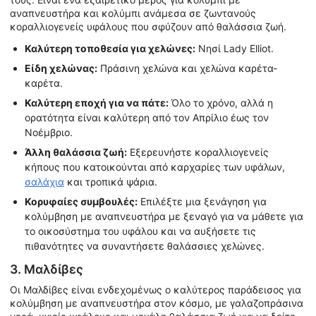
αναπνευστήρα και κολύμπι ανάμεσα σε ζωντανούς
κοραλλιογενείς υφάλους που σφύζουν από θαλάσσια ζωή.
Καλύτερη τοποθεσία για χελώνες:
Νησί Lady Elliot.
Είδη χελώνας:
Πράσινη χελώνα και χελώνα καρέτα-
καρέτα.
Καλύτερη εποχή για να πάτε:
Όλο το χρόνο, αλλά η
ορατότητα είναι καλύτερη από τον Απρίλιο έως τον
Νοέμβριο.
Άλλη θαλάσσια ζωή:
Εξερευνήστε κοραλλιογενείς
κήπους που κατοικούνται από καρχαρίες των υφάλων,
σαλάχια
και τροπικά ψάρια.
Κορυφαίες συμβουλές:
Επιλέξτε μια ξενάγηση για
κολύμβηση με αναπνευστήρα με ξεναγό για να μάθετε για
το οικοσύστημα του υφάλου και να αυξήσετε τις
πιθανότητες να συναντήσετε θαλάσσιες χελώνες.
3. Μαλδίβες
Οι Μαλδίβες είναι ενδεχομένως ο καλύτερος παράδεισος για
κολύμβηση με αναπνευστήρα στον κόσμο, με γαλαζοπράσινα