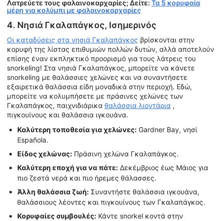
Λατρεύετε τους φαλαινοκαρχαρίες; Δείτε:
Τα 5 κορυφαία
μέρη για κολύμπι με φαλαινοκαρχαρίες
4. Νησιά Γκαλαπάγκος, Ισημερινός
Οι καταδύσεις στα νησιά Γκαλαπάγκος
βρίσκονται στην
κορυφή της λίστας επιθυμιών πολλών δυτών, αλλά αποτελούν
επίσης έναν εκπληκτικό προορισμό για τους λάτρεις του
snorkeling! Στα νησιά Γκαλαπάγκος, μπορείτε να κάνετε
snorkeling με θαλάσσιες χελώνες και να συναντήσετε
εξαιρετικά θαλάσσια είδη μοναδικά στην περιοχή. Εδώ,
μπορείτε να κολυμπήσετε με πράσινες χελώνες των
Γκαλαπάγκος, παιχνιδιάρικα
θαλάσσια λιοντάρια
,
πιγκουίνους και θαλάσσια ιγκουάνα.
Καλύτερη τοποθεσία για χελώνες:
Gardner Bay, νησί
Española.
Είδος χελώνας:
Πράσινη χελώνα Γκαλαπάγκος.
Καλύτερη εποχή για να πάτε:
Δεκέμβριος έως Μάιος για
πιο ζεστά νερά και πιο ήρεμες θάλασσες.
Άλλη θαλάσσια ζωή:
Συναντήστε θαλάσσια ιγκουάνα,
θαλάσσιους λέοντες και πιγκουίνους των Γκαλαπάγκος.
Κορυφαίες συμβουλές:
Κάντε snorkel κοντά στην