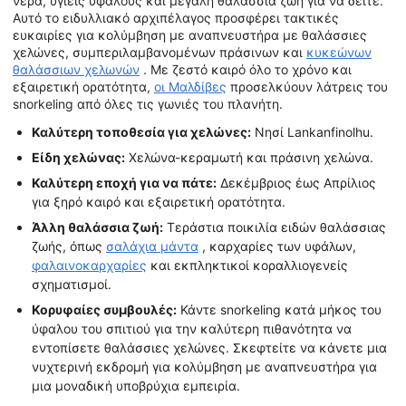
νερά, υγιείς υφάλους και μεγάλη θαλάσσια ζωή για να δείτε.
Αυτό το ειδυλλιακό αρχιπέλαγος προσφέρει τακτικές
ευκαιρίες για κολύμβηση με αναπνευστήρα με θαλάσσιες
χελώνες, συμπεριλαμβανομένων πράσινων και
κυκεώνων
θαλάσσιων χελωνών
. Με ζεστό καιρό όλο το χρόνο και
εξαιρετική ορατότητα,
οι Μαλδίβες
προσελκύουν λάτρεις του
snorkeling από όλες τις γωνιές του πλανήτη.
Καλύτερη τοποθεσία για χελώνες:
Νησί Lankanfinolhu.
Είδη χελώνας:
Χελώνα-κεραμωτή και πράσινη χελώνα.
Καλύτερη εποχή για να πάτε:
Δεκέμβριος έως Απρίλιος
για ξηρό καιρό και εξαιρετική ορατότητα.
Άλλη θαλάσσια ζωή:
Τεράστια ποικιλία ειδών θαλάσσιας
ζωής, όπως
σαλάχια μάντα
, καρχαρίες των υφάλων,
φαλαινοκαρχαρίες
και εκπληκτικοί κοραλλιογενείς
σχηματισμοί.
Κορυφαίες συμβουλές:
Κάντε snorkeling κατά μήκος του
ύφαλου του σπιτιού για την καλύτερη πιθανότητα να
εντοπίσετε θαλάσσιες χελώνες. Σκεφτείτε να κάνετε μια
νυχτερινή εκδρομή για κολύμβηση με αναπνευστήρα για
μια μοναδική υποβρύχια εμπειρία.