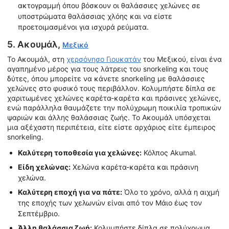
ακτογραμμή όπου βόσκουν οι θαλάσσιες χελώνες σε
υποστρώματα θαλάσσιας χλόης και να είστε
προετοιμασμένοι για ισχυρά ρεύματα.
5. Ακουμάλ,
Μεξικό
Το Ακουμάλ, στη
χερσόνησο Γιουκατάν
του Μεξικού, είναι ένα
αγαπημένο μέρος για τους λάτρεις του snorkeling και τους
δύτες, όπου μπορείτε να κάνετε snorkeling με θαλάσσιες
χελώνες στο φυσικό τους περιβάλλον. Κολυμπήστε δίπλα σε
χαριτωμένες χελώνες καρέτα-καρέτα και πράσινες χελώνες,
ενώ παράλληλα θαυμάζετε την πολύχρωμη ποικιλία τροπικών
ψαριών και άλλης θαλάσσιας ζωής. Το Ακουμάλ υπόσχεται
μια αξέχαστη περιπέτεια, είτε είστε αρχάριος είτε έμπειρος
snorkeling.
Καλύτερη τοποθεσία για χελώνες:
Κόλπος Akumal.
Είδη χελώνας:
Χελώνα καρέτα-καρέτα και πράσινη
χελώνα.
Καλύτερη εποχή για να πάτε:
Όλο το χρόνο, αλλά η αιχμή
της εποχής των χελωνών είναι από τον Μάιο έως τον
Σεπτέμβριο.
Άλλη θαλάσσια ζωή:
Κολυμπήστε δίπλα σε πολύχρωμα