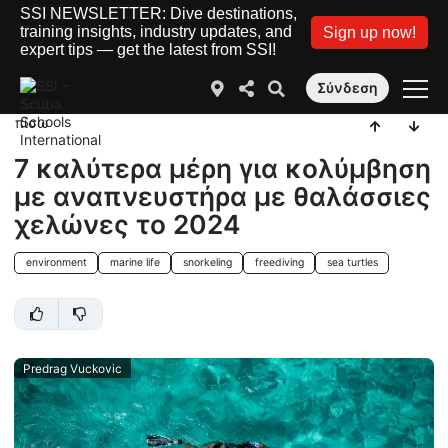
SSI NEWSLETTER: Dive destinations,
training insights, industry updates, and
Sign up now!
expert tips — get the latest from SSI!
Σύνδεση
πίσω
7 καλύτερα μέρη για κολύμβηση
με αναπνευστήρα με θαλάσσιες
χελώνες το 2024
environment
marine life
snorkeling
freediving
sea turtles
Predrag Vuckovic