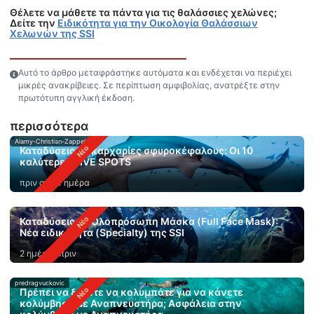
Θέλετε να μάθετε τα πάντα για τις θαλάσσιες χελώνες;
Δείτε την
Ειδικότητα για την Οικολογία Θαλάσσιων
Χελωνών της SSI
Αυτό το άρθρο μεταφράστηκε αυτόματα και ενδέχεται να περιέχει
μικρές ανακρίβειες. Σε περίπτωση αμφιβολίας, ανατρέξτε στην
πρωτότυπη αγγλική έκδοση.
περισσότερα
Alamy-Christian-Zappel
Καταδύσεις με καρχαρίες σφυροκέφαλους: Οι 10
καλύτερες DIVE SPOTS
πριν από 1 ημέρα
Καταδύσεις με Ολοπρόσωπη Μάσκα (Full Face Mask):
Νέα ειδικότητα (Specialty) της SSI
2 ημέρες πριν
predragvuckovic
Πρέπει να ξέρετε να κολυμπάτε για να κάνετε
κολύμβηση με Αναπνευστήρα; Ασφάλεια στην