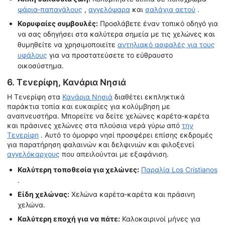
ψάρια-παπαγάλους
,
αγγελόψαρα
και
σαλάχια αετού
.
Κορυφαίες συμβουλές:
Προσλάβετε έναν τοπικό οδηγό για
να σας οδηγήσει στα καλύτερα σημεία με τις χελώνες και
θυμηθείτε να χρησιμοποιείτε
αντηλιακό ασφαλές για τους
υφάλους
για να προστατεύσετε το εύθραυστο
οικοσύστημα.
6. Τενερίφη, Κανάρια Νησιά
Η Τενερίφη στα
Κανάρια Νησιά
διαθέτει εκπληκτικά
παράκτια τοπία και ευκαιρίες για κολύμβηση με
αναπνευστήρα. Μπορείτε να δείτε χελώνες καρέτα-καρέτα
και πράσινες χελώνες στα πλούσια νερά γύρω από
την
Τενερίφη
. Αυτό το όμορφο νησί προσφέρει επίσης εκδρομές
για παρατήρηση φαλαινών και δελφινιών και φιλοξενεί
αγγελόκαρχους
που απειλούνται με εξαφάνιση.
Καλύτερη τοποθεσία για χελώνες:
Παραλία Los Cristianos
.
Είδη χελώνας:
Χελώνα καρέτα-καρέτα και πράσινη
χελώνα.
Καλύτερη εποχή για να πάτε:
Καλοκαιρινοί μήνες για