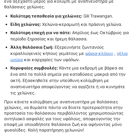
ένα αξέχαστο μέρος για κολύμπι με αναπνευστήρα με
θαλάσσιες χελώνες.
Καλύτερη τοποθεσία για χελώνες:
Gili Trawangan.
Είδη χελώνας:
Χελώνα-κεραμωτή και πράσινη χελώνα.
Καλύτερη εποχή για να πάτε:
Απρίλιος έως Οκτώβριος για
περίοδο ξηρασίας και ήρεμη θάλασσα.
Άλλη θαλάσσια ζωή:
Εξερευνήστε ζωντανούς
κοραλλιογενείς κήπους γεμάτους με
ψάρια-κλόουν
,
χέλια
μούρα
και καρχαρίες των υφάλων.
Κορυφαίες συμβουλές:
Κάντε μια εκδρομή με βάρκα σε
ένα από τα πολλά σημεία για καταδύσεις μακριά από την
ακτή. Εξασκηθείτε στην υπεύθυνη κολύμβηση με
αναπνευστήρα αποφεύγοντας να αγγίζετε ή να κυνηγάτε
τις χελώνες.
Πριν κάνετε κολύμβηση με αναπνευστήρα με θαλάσσιες
χελώνες, να θυμάστε πάντα να δίνετε προτεραιότητα στην
προστασία του θαλάσσιου περιβάλλοντος χρησιμοποιώντας
αντηλιακό ασφαλές για τους υφάλους, αποφεύγοντας την
επαφή με οποιαδήποτε θαλάσσια ζωή και αφήνοντας μόνο
φυσαλίδες. Καλή παρατήρηση χελωνών!