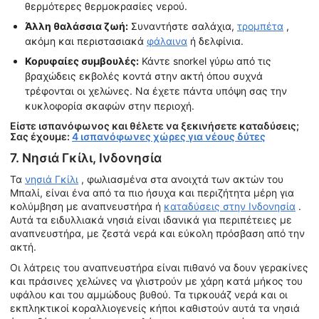
θερμότερες θερμοκρασίες νερού.
Άλλη θαλάσσια ζωή:
Συναντήστε σαλάχια,
τρομπέτα
,
ακόμη και περιστασιακά
φάλαινα
ή δελφίνια.
Κορυφαίες συμβουλές:
Κάντε snorkel γύρω από τις
βραχώδεις εκβολές κοντά στην ακτή όπου συχνά
τρέφονται οι χελώνες. Να έχετε πάντα υπόψη σας την
κυκλοφορία σκαφών στην περιοχή.
Είστε ισπανόφωνος και θέλετε να ξεκινήσετε καταδύσεις;
Σας έχουμε:
4 ισπανόφωνες χώρες για νέους δύτες
7. Νησιά Γκίλι, Ινδονησία
Τα
νησιά Γκίλι
, φωλιασμένα στα ανοιχτά των ακτών του
Μπαλί, είναι ένα από τα πιο ήσυχα και περιζήτητα μέρη για
κολύμβηση με αναπνευστήρα ή
καταδύσεις στην Ινδονησία
.
Αυτά τα ειδυλλιακά νησιά είναι ιδανικά για περιπέτειες με
αναπνευστήρα, με ζεστά νερά και εύκολη πρόσβαση από την
ακτή.
Οι λάτρεις του αναπνευστήρα είναι πιθανό να δουν γερακίνες
και πράσινες χελώνες να γλιστρούν με χάρη κατά μήκος του
υφάλου και του αμμώδους βυθού. Τα τιρκουάζ νερά και οι
εκπληκτικοί κοραλλιογενείς κήποι καθιστούν αυτά τα νησιά