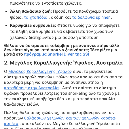
πιθανότητες να εντοπίσετε χελώνες.
Άλλη θαλάσσια ζωή:
Προσέξτε τα πολύχρωμα τροπικά
ψάρια,
τα χταπόδια
, ακόμη και
τα δελφίνια spinner
.
Κορυφαίες συμβουλές:
Φτάστε νωρίς για να αποφύγετε
τα πλήθη και θυμηθείτε να σεβαστείτε τον χώρο των
χελωνών διατηρώντας μια ασφαλή απόσταση.
Θέλετε να δοκιμάσετε κολύμβηση με αναπνευστήρα αλλά
δεν είστε σίγουροι από πού να ξεκινήσετε; Τότε ρίξτε μια
ματιά στο
πρόγραμμα Snorkel Diver της SSI
2. Μεγάλος Κοραλλιογενής Ύφαλος, Αυστραλία
Ο
Μεγάλος Κοραλλιογενής Ύφαλος
είναι το μεγαλύτερο
σύστημα κοραλλιογενών υφάλων στον κόσμο και ένα από τα
καλύτερα μέρη για κολύμβηση με αναπνευστήρα ή
καταδύσεις στην Αυστραλία
. Αυτό το απίστευτο σύστημα
υφάλων προσελκύει λάτρεις του snorkeling όλο το χρόνο με
την εκπληκτική υποβρύχια θέα και μια τεράστια ποικιλία
θαλάσσιων ειδών.
Πολλές θαλάσσιες χελώνες, συμπεριλαμβανομένων των
πράσινων
θαλάσσιων χελωνών και των χελωνών καρέτα-
καρέτα
, αποκαλούν τον Μεγάλο Κοραλλιογενή Ύφαλο σπίτι
τους. Είναι ένα εξαιρετικό μέρος για κολύμπι με