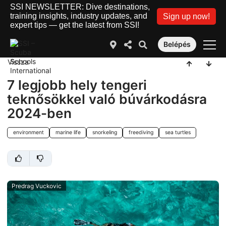
SSI NEWSLETTER: Dive destinations,
training insights, industry updates, and
Sign up now!
expert tips — get the latest from SSI!
Belépés
Vissza
7 legjobb hely tengeri
teknősökkel való búvárkodásra
2024-ben
environment
marine life
snorkeling
freediving
sea turtles
Predrag Vuckovic