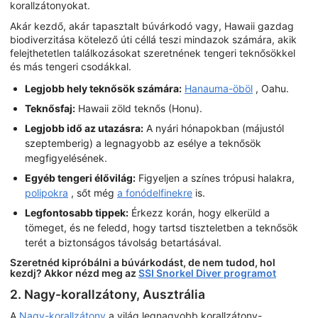
korallzátonyokat.
Akár kezdő, akár tapasztalt búvárkodó vagy, Hawaii gazdag
biodiverzitása kötelező úti céllá teszi mindazok számára, akik
felejthetetlen találkozásokat szeretnének tengeri teknősökkel
és más tengeri csodákkal.
Legjobb hely teknősök számára:
Hanauma-öböl
, Oahu.
Teknősfaj:
Hawaii zöld teknős (Honu).
Legjobb idő az utazásra:
A nyári hónapokban (májustól
szeptemberig) a legnagyobb az esélye a teknősök
megfigyelésének.
Egyéb tengeri élővilág:
Figyeljen a színes trópusi halakra,
polipokra
, sőt még
a fonódelfinekre
is.
Legfontosabb tippek:
Érkezz korán, hogy elkerüld a
tömeget, és ne feledd, hogy tartsd tiszteletben a teknősök
terét a biztonságos távolság betartásával.
Szeretnéd kipróbálni a búvárkodást, de nem tudod, hol
kezdj? Akkor nézd meg az
SSI Snorkel Diver programot
2. Nagy-korallzátony, Ausztrália
A
Nagy-korallzátony
a világ legnagyobb korallzátony-