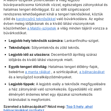
búvárparadicsoma türkizkék vízzel, egészséges zátonyokkal és
hatalmas tengeri élővilággal. Ez az idilli szigetcsoport
rendszeres lehetőségeket kínál a tengeri teknősökkel, köztük
zöld és
karolycsőrű teknősökkel
való búvárkodásra. Az egész
évben meleg időjárásnak és a kiváló látási viszonyoknak
köszönhetően
a Maldív-szigetek
a világ minden tájáról vonzza a
búvárkodókat.
Legjobb hely teknősök számára:
Lankanfinolhu-sziget.
Teknősfajok:
Sólyomteknős és zöld teknős.
Legjobb idő az utazásra:
Decembertől áprilisig száraz
időjárás és kiváló látási viszonyok miatt.
Egyéb tengeri élővilág:
Hatalmas tengeri élőlény-fajok,
beleértve
a manta rájákat
, a szirticápákat,
a bálnacápákat
és a lenyűgöző korallképződményeket.
Legjobb tippek:
A legjobb esély a teknősök megfigyelésére
a ház zátonyánál való sznorkelezés. Egyedülálló víz alatti
élményért érdemes lehet egy éjszakai sznorkelezős
kirándulást is megfontolni.
Szereted a bálnacápákat? Nézd meg:
Top 5 hely, ahol
bálnacápákkal úszhatsz