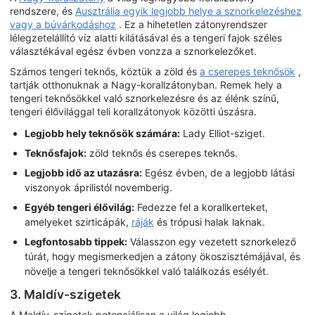
rendszere, és
Ausztrália egyik legjobb helye a sznorkelezéshez
vagy a búvárkodáshoz
. Ez a hihetetlen zátonyrendszer
lélegzetelállító víz alatti kilátásával és a tengeri fajok széles
választékával egész évben vonzza a sznorkelezőket.
Számos tengeri teknős, köztük a zöld és
a cserepes teknősök
,
tartják otthonuknak a Nagy-korallzátonyban. Remek hely a
tengeri teknősökkel való sznorkelezésre és az élénk színű,
tengeri élővilággal teli korallzátonyok közötti úszásra.
Legjobb hely teknősök számára:
Lady Elliot-sziget.
Teknősfajok:
zöld teknős és cserepes teknős.
Legjobb idő az utazásra:
Egész évben, de a legjobb látási
viszonyok áprilistól novemberig.
Egyéb tengeri élővilág:
Fedezze fel a korallkerteket,
amelyeket szirticápák,
ráják
és trópusi halak laknak.
Legfontosabb tippek:
Válasszon egy vezetett sznorkelező
túrát, hogy megismerkedjen a zátony ökoszisztémájával, és
növelje a tengeri teknősökkel való találkozás esélyét.
3. Maldív-szigetek
A Maldív-szigetek potenciálisan a világ legjobb