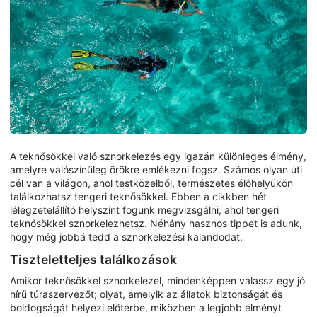
A teknősökkel való sznorkelezés egy igazán különleges élmény,
amelyre valószínűleg örökre emlékezni fogsz. Számos olyan úti
cél van a világon, ahol testközelből, természetes élőhelyükön
találkozhatsz tengeri teknősökkel. Ebben a cikkben hét
lélegzetelállító helyszínt fogunk megvizsgálni, ahol tengeri
teknősökkel sznorkelezhetsz. Néhány hasznos tippet is adunk,
hogy még jobbá tedd a sznorkelezési kalandodat.
Tiszteletteljes találkozások
Amikor teknősökkel sznorkelezel, mindenképpen válassz egy jó
hírű túraszervezőt; olyat, amelyik az állatok biztonságát és
boldogságát helyezi előtérbe, miközben a legjobb élményt