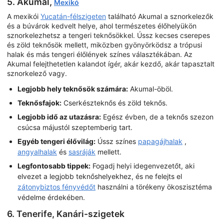
5. Akumal,
Mexikó
A mexikói
Yucatán-félszigeten
található Akumal a sznorkelezők
és a búvárok kedvelt helye, ahol természetes élőhelyükön
sznorkelezhetsz a tengeri teknősökkel. Ússz kecses cserepes
és zöld teknősök mellett, miközben gyönyörködsz a trópusi
halak és más tengeri élőlények színes választékában. Az
Akumal felejthetetlen kalandot ígér, akár kezdő, akár tapasztalt
sznorkelező vagy.
Legjobb hely teknősök számára:
Akumal-öböl.
Teknősfajok:
Cserkészteknős és zöld teknős.
Legjobb idő az utazásra:
Egész évben, de a teknős szezon
csúcsa májustól szeptemberig tart.
Egyéb tengeri élővilág:
Ússz színes
papagájhalak
,
angyalhalak
és
sasráják
mellett.
Legfontosabb tippek:
Fogadj helyi idegenvezetőt, aki
elvezet a legjobb teknőshelyekhez, és ne felejts el
zátonybiztos fényvédőt
használni a törékeny ökoszisztéma
védelme érdekében.
6. Tenerife, Kanári-szigetek