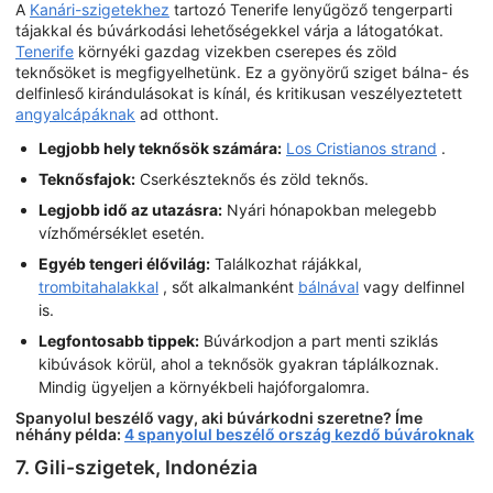
A
Kanári-szigetekhez
tartozó Tenerife lenyűgöző tengerparti
tájakkal és búvárkodási lehetőségekkel várja a látogatókat.
Tenerife
környéki gazdag vizekben cserepes és zöld
teknősöket is megfigyelhetünk. Ez a gyönyörű sziget bálna- és
delfinleső kirándulásokat is kínál, és kritikusan veszélyeztetett
angyalcápáknak
ad otthont.
Legjobb hely teknősök számára:
Los Cristianos strand
.
Teknősfajok:
Cserkészteknős és zöld teknős.
Legjobb idő az utazásra:
Nyári hónapokban melegebb
vízhőmérséklet esetén.
Egyéb tengeri élővilág:
Találkozhat rájákkal,
trombitahalakkal
, sőt alkalmanként
bálnával
vagy delfinnel
is.
Legfontosabb tippek:
Búvárkodjon a part menti sziklás
kibúvások körül, ahol a teknősök gyakran táplálkoznak.
Mindig ügyeljen a környékbeli hajóforgalomra.
Spanyolul beszélő vagy, aki búvárkodni szeretne? Íme
néhány példa:
4 spanyolul beszélő ország kezdő búvároknak
7. Gili-szigetek, Indonézia