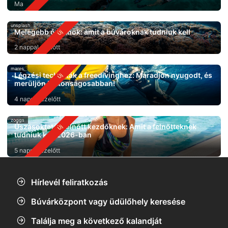
Ma
unsplash
Melegebb óceánok: amit a búvároknak tudniuk kell
2 nappal ezelőtt
mares
Légzési technikák a freedivinghez: Maradjon nyugodt, és
merüljön biztonságosabban!
4 nappal ezelőtt
zoggs
Úszásoktatás felnőtt kezdőknek: Amit a felnőtteknek
tudniuk kell 2026-ban
5 nappal ezelőtt
Hírlevél feliratkozás
Búvárközpont vagy üdülőhely keresése
Találja meg a következő kalandját