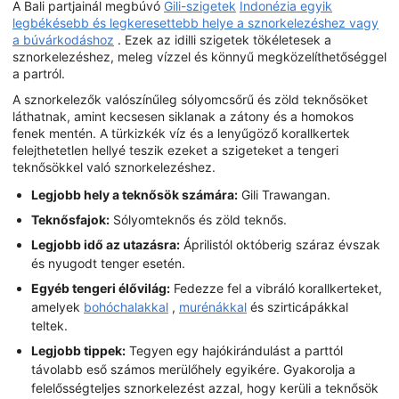
A Bali partjainál megbúvó
Gili-szigetek
Indonézia egyik
legbékésebb és legkeresettebb helye a sznorkelezéshez vagy
a búvárkodáshoz
. Ezek az idilli szigetek tökéletesek a
sznorkelezéshez, meleg vízzel és könnyű megközelíthetőséggel
a partról.
A sznorkelezők valószínűleg sólyomcsőrű és zöld teknősöket
láthatnak, amint kecsesen siklanak a zátony és a homokos
fenek mentén. A türkizkék víz és a lenyűgöző korallkertek
felejthetetlen hellyé teszik ezeket a szigeteket a tengeri
teknősökkel való sznorkelezéshez.
Legjobb hely a teknősök számára:
Gili Trawangan.
Teknősfajok:
Sólyomteknős és zöld teknős.
Legjobb idő az utazásra:
Áprilistól októberig száraz évszak
és nyugodt tenger esetén.
Egyéb tengeri élővilág:
Fedezze fel a vibráló korallkerteket,
amelyek
bohóchalakkal
,
murénákkal
és szirticápákkal
teltek.
Legjobb tippek:
Tegyen egy hajókirándulást a parttól
távolabb eső számos merülőhely egyikére. Gyakorolja a
felelősségteljes sznorkelezést azzal, hogy kerüli a teknősök