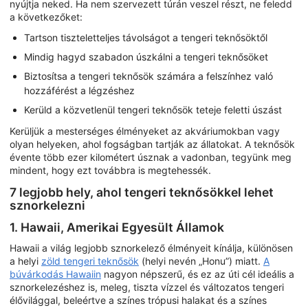
nyújtja neked. Ha nem szervezett túrán veszel részt, ne feledd
a következőket:
Tartson tiszteletteljes távolságot a tengeri teknősöktől
Mindig hagyd szabadon úszkálni a tengeri teknősöket
Biztosítsa a tengeri teknősök számára a felszínhez való
hozzáférést a légzéshez
Kerüld a közvetlenül tengeri teknősök teteje feletti úszást
Kerüljük a mesterséges élményeket az akváriumokban vagy
olyan helyeken, ahol fogságban tartják az állatokat. A teknősök
évente több ezer kilométert úsznak a vadonban, tegyünk meg
mindent, hogy ezt továbbra is megtehessék.
7 legjobb hely, ahol tengeri teknősökkel lehet
sznorkelezni
1. Hawaii, Amerikai Egyesült Államok
Hawaii a világ legjobb sznorkelező élményeit kínálja, különösen
a helyi
zöld tengeri teknősök
(helyi nevén „Honu”) miatt.
A
búvárkodás Hawaiin
nagyon népszerű, és ez az úti cél ideális a
sznorkelezéshez is, meleg, tiszta vízzel és változatos tengeri
élővilággal, beleértve a színes trópusi halakat és a színes