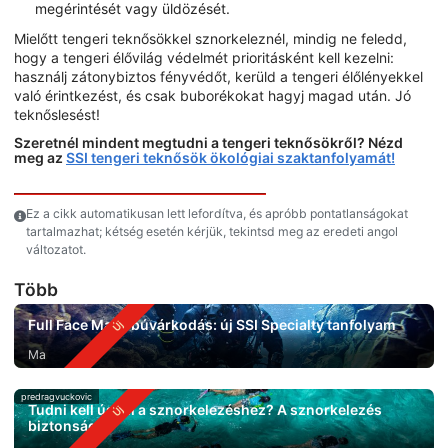
megérintését vagy üldözését.
Mielőtt tengeri teknősökkel sznorkeleznél, mindig ne feledd,
hogy a tengeri élővilág védelmét prioritásként kell kezelni:
használj zátonybiztos fényvédőt, kerüld a tengeri élőlényekkel
való érintkezést, és csak buborékokat hagyj magad után. Jó
teknőslesést!
Szeretnél mindent megtudni a tengeri teknősökről? Nézd
meg az
SSI tengeri teknősök ökológiai szaktanfolyamát!
Ez a cikk automatikusan lett lefordítva, és apróbb pontatlanságokat
tartalmazhat; kétség esetén kérjük, tekintsd meg az eredeti angol
változatot.
Több
Full Face Mask búvárkodás: új SSI Specialty tanfolyam
Ma
predragvuckovic
Tudni kell úszni a sznorkelezéshez? A sznorkelezés
biztonsága