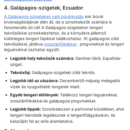
4. Galápagos-szigetek, Ecuador
A Galápagos-szigeteken való búvárkodás
sok búvár
kívánságlistájának élén áll, de a sznorkelezők számára is
fenomenális úti cél! A Galápagos-szigeteken tengeri
teknősökkel sznorkelezhetsz, és a környékre jellemző
különleges tengeri fajokkal találkozhatsz. Itt galápagosi zöld
teknősökkel, játékos
oroszlánfókákkal
, pingvinekkel és tengeri
leguánokkal úszhatsz együtt.
Legjobb hely teknősök számára:
Gardner-öböl, Española-
sziget.
Teknősfaj:
Galápagos-szigeteki zöld teknős.
Legjobb idő az utazásra:
Decembertől májusig melegebb
vizek és nyugodtabb tengerek miatt.
Egyéb tengeri élőlények:
Találkozz tengeri leguánokkal,
oroszlánfókákkal és galápagosi pingvinekkel.
Legjobb tippek:
Sznorkelezzen a partvonal közelében, ahol
tengeri teknősök legelésznek a tengerifűágyásokon, és
készüljön fel az erős áramlatokra.