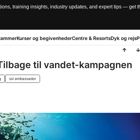
, training insights, industry updates, and expert tips — get th
rammer
Kurser og begivenheder
Centre & Resorts
Dyk og rejs
P
Tilbage til vandet-kampagnen
g
ssi ambassador