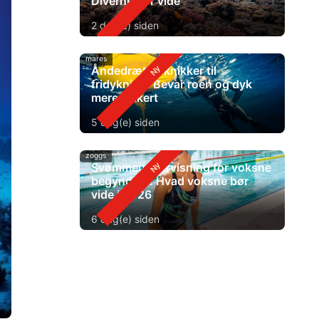
Diverne bør vide
2 dag(e) siden
mares
Åndedrætsteknikker til
fridykning: Bevar roen og dyk
mere sikkert
5 dag(e) siden
zoggs
Svømmeundervisning for voksne
begyndere: Hvad voksne bør
vide i 2026
6 dag(e) siden