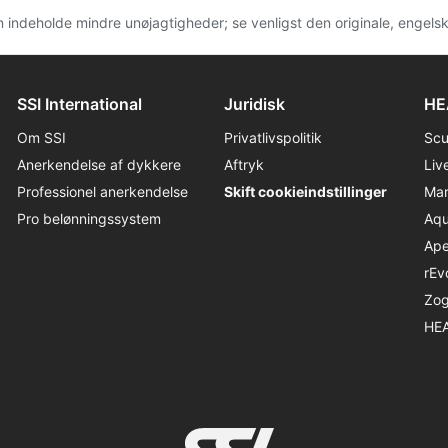
n indeholde mindre unøjagtigheder; se venligst den originale, engels
SSI International
Juridisk
HE
Om SSI
Privatlivspolitik
Sc
Anerkendelse af dykkere
Aftryk
Liv
Professionel anerkendelse
Skift cookieindstillinger
Ma
Pro belønningssystem
Aqu
Ap
rEv
Zo
HE