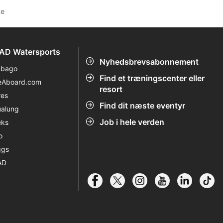
ke
AD Watersports
Nyhedsbrevsabonnement
ubago
Find et træningscenter eller
eAboard.com
resort
res
Find dit næste eventyr
alung
Job i hele verden
eks
o
ggs
AD