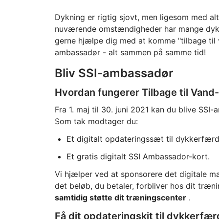
Dykning er rigtig sjovt, men ligesom med al
nuværende omstændigheder har mange dykkere
gerne hjælpe dig med at komme "tilbage til 
ambassadør - alt sammen på samme tid!
Bliv SSI-ambassadør
Hvordan fungerer Tilbage til Van
Fra 1. maj til 30. juni 2021 kan du blive SS
Som tak modtager du:
Et digitalt opdateringssæt til dykkerfær
Et gratis digitalt SSI Ambassador-kort.
Vi hjælper ved at sponsorere det digitale m
det beløb, du betaler, forbliver hos dit træ
samtidig støtte dit træningscenter
.
Få dit opdateringskit til dykkerfæ