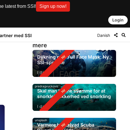
e latest from SSI!
Sign up now!
Login
Danish
artner med SSI
mere
Dykning med Full Face Mask: Ny
SSI-speciale
I dag
predragvuckovic
Skal man kunne svømme for at
snorkle? Sikkerhed ved snorkling
I dag
unsplash
Varmere hav: Hvad Scuba