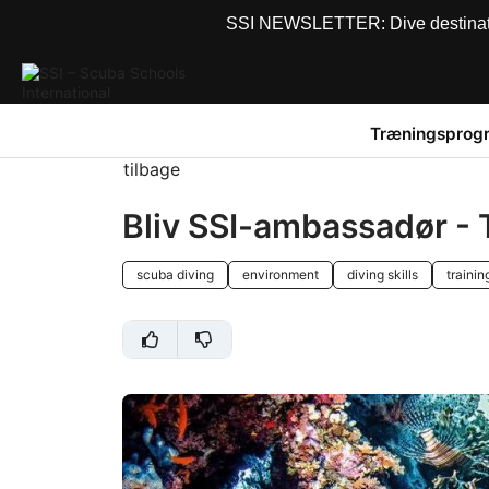
SSI NEWSLETTER: Dive destinations
Træningsprog
tilbage
Bliv SSI-ambassadør - 
scuba diving
environment
diving skills
trainin