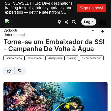
SSI NEWSLETTER: Dive destinations,
training insights, industry updates, and
Sign up now!
expert tips — get the latest from SSI!
Login
voltar
Torne-se um Embaixador da SSI
- Campanha De Volta à Água
scuba diving
environment
diving skills
training
ssi ambassador