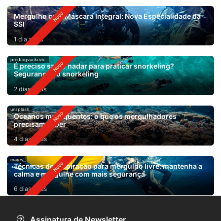
Mergulho com Máscara Integral: Nova Especialidade da
SSI
1 dia atrás
predragvuckovic
É preciso saber nadar para praticar snorkeling?
Segurança no snorkeling
2 dias atrás
unsplash
Oceanos mais quentes: o que os mergulhadores
precisam saber
4 dias atrás
mares
Técnicas de respiração para mergulho livre: mantenha a
calma e mergulhe com mais segurança
6 dias atrás
Assinatura de Newsletter