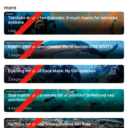
mere
mares
Tekniske dykkerfærdigheder: 9 must-haves for tekniske
dykkere
I dag
Alamy-Christian-Zappel
Dykning med hammerhajer: De 10 bedste DIVE SPOTS
2 dag(e) siden
Dykning med Full Face Mask: Ny SSI-speciale
3 dag(e) siden
predragvuckovic
Skal man kunne svømme for at snorkle? Sikkerhed ved
snorkling
4 dag(e) siden
unsplash
Varmere hav: Hvad Scuba Diverne bør vide