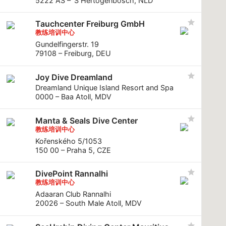
5222 AS – ’S Hertogenbosch, NLD
Tauchcenter Freiburg GmbH
教练培训中心
Gundelfingerstr. 19
79108 – Freiburg, DEU
Joy Dive Dreamland
Dreamland Unique Island Resort and Spa
0000 – Baa Atoll, MDV
Manta & Seals Dive Center
教练培训中心
Kořenského 5/1053
150 00 – Praha 5, CZE
DivePoint Rannalhi
教练培训中心
Adaaran Club Rannalhi
20026 – South Male Atoll, MDV