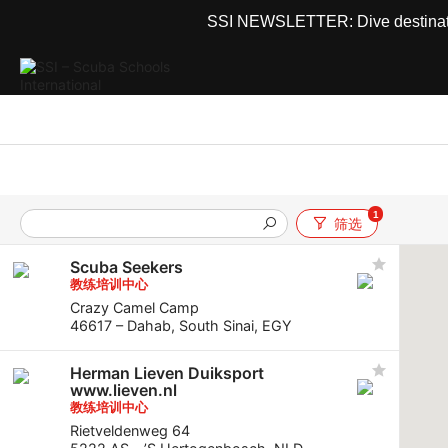
SSI NEWSLETTER: Dive destinations
1
筛选
Scuba Seekers
教练培训中心
Crazy Camel Camp
46617 – Dahab, South Sinai, EGY
Herman Lieven Duiksport
www.lieven.nl
教练培训中心
Rietveldenweg 64