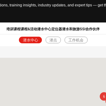
, training insights, industry updates, and expert tips — get th
培训课程
课程&活动
潜水中心定位器
潜水和旅游
SSI合作伙伴
潜水中心
潜点
工作机会
返回
6