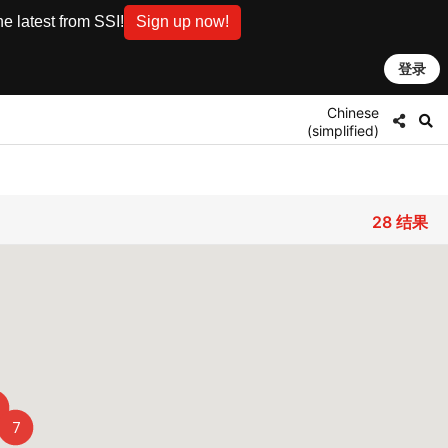
e latest from SSI!
Sign up now!
登录
Chinese
(simplified)
28
结果
7