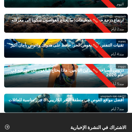
اليوم
unsplash
ارتفاع درجة حرارة المحيطات: ما يحتاج الغواصون سكوبا إلى معرفته
منذ2 أيام
mares
تقنيات التنفس في الغوص الحر: حافظ على هدوئك واغوص بأمان أكبر
منذ4 أيام
zoggs
دروس السباحة للمبتدئين البالغين: ماذا يحتاج البالغون إلى معرفته في
عام 2026
منذ5 أيام
unsplash-loki-loki22
أفضل مواقع الغوص في منطقة البحر الكاريبي: 8 جزر مناسبة للعائلات
منذ7 أيام
الاشتراك في النشرة الإخبارية