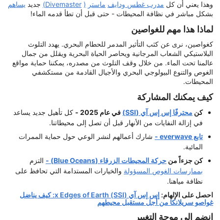
وهذا يعني أن كل
مدرب غطس ودايف
ماستر
(
Divemaster)
جديد
يساهم
بشكل مباشر في نظافة المحيطات - حتى قبل أن تطأ قدمه الماء!
لماذا هذا مهم للغواصين
كغواصين، نرى عن كثب التأثير المدمر للحطام البحري. يهدد التلوث
البلاستيكي الشعاب المرجانية ويحاصر الحياة البحرية ويقلل من جمال
عالمنا تحت الماء. من خلال وقف التلوث من مصدره، يمكننا حماية مواقع
الغوص والتنوع البيولوجي البحري والأجيال القادمة من مستكشفي
المحيطات.
كيف يمكنك المشاركة
كن
محترفًا إس إس آي (SSI)
في عام 2025 -
كل تأهيل جديد يساعد
في إزالة النفايات من الأنهار قبل أن تصل إلى محيطاتنا.
تابع everwave -
شارك أعمالهم لنشر الوعي حول حماية الممرات
المائية.
كن جزءاً من
حركة المحيطات الزرقاء (Blue Oceans) -
التزم
بممارسات الغوص المسؤولة
والخيارات المستدامة التي تحافظ على
نظافة مياهنا.
احصل على الإلهام:
إس إس آي (SSI) x Edges of Earth: كيف يناضل
غواصو سريلانكا من أجل مستقبل محيطهم
انضم إلى موجة التغيير