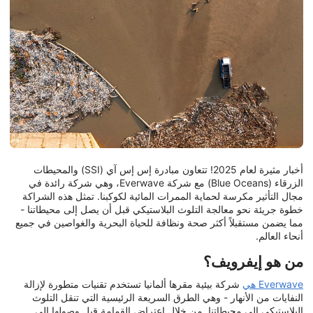
أخبار مثيرة لعام 2025! تتعاون مبادرة إس إس آي (SSI) والمحيطات
الزرقاء (Blue Oceans) مع شركة Everwave، وهي شركة رائدة في
مجال التأثير مكرسة لحماية الممرات المائية لكوكبنا. تمثل هذه الشراكة
خطوة جريئة نحو معالجة التلوث البلاستيكي قبل أن يصل إلى محيطاتنا -
مما يضمن مستقبلاً أكثر صحة ونظافة للحياة البحرية والغواصين في جميع
أنحاء العالم.
من هو إيفرويف؟
Everwave هي
شركة بيئية مقرها ألمانيا تستخدم تقنيات متطورة لإزالة
النفايات من الأنهار - وهي الطرق السريعة الرئيسية التي تنقل التلوث
البلاستيكي إلى محيطاتنا. من خلال اعتراض القمامة قبل وصولها إلى