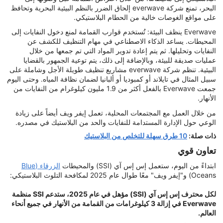
البحر، تمنع شركة everwave إلحاق الضرر بالنظم البيئية البحرية وتحافظ
على مواقع الغوصات خالية من الحطام البلاستيكي.
Everwave ينظف البيئة: تُستخدم قوارب القمامة لمنع دخول النفايات إلى
المحيطات. يساعد الذكاء الاصطناعي في مهام التنظيف للكشف عن
النفايات وتحليلها. ثم يتم إعادة تدوير المواد التي تم جمعها من خلال
عمليات صديقة للبيئة، وبالإضافة إلى ذلك، يتم توعية الجمهور بالقضايا
البيئية. تنظم شركة everwave مشاريع تنظيف طويلة الأجل وشاملة على
سبيل المثال في تايلاند أو كمبوديا أو ألبانيا لضمان نظافة المياه. وحتى اليوم
جمعت Everwave بالفعل أكثر من 1.9 مليون كيلوغرام من النفايات من
الأنهار.
من خلال العمل مع المجتمعات المحلية، تعمل إيفر ويف أيضاً على زيادة
الوعي حول الإدارة المستدامة للنفايات والحد من البلاستيك في مصدره.
ذات صلة:
10 طرق سهلة للتخلص من البلاستيك
تعاون قوي
ابتداءً من اليوم، ستعمل إس إس آي (SSI) والمحيطات
الزرقاء (Blue
Oceans) و"إيفر ويف" معًا طوال عام 2025 لمكافحة التلوث البلاستيكي:
لكل محترف إس إس آي (SSI) مؤهل في عام 2025، ستدعم SSI منظمة
Everwave في إزالة 3 كيلوغرامات من القمامة من الأنهار في جميع أنحاء
العالم.