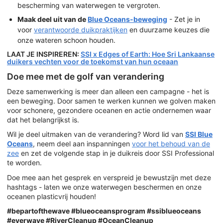
bescherming van waterwegen te vergroten.
Maak deel uit van de
Blue Oceans-beweging
- Zet je in
voor
verantwoorde duikpraktijken
en duurzame keuzes die
onze wateren schoon houden.
LAAT JE INSPIREREN:
SSI x Edges of Earth: Hoe Sri Lankaanse
duikers vechten voor de toekomst van hun oceaan
Doe mee met de golf van verandering
Deze samenwerking is meer dan alleen een campagne - het is
een beweging. Door samen te werken kunnen we golven maken
voor schonere, gezondere oceanen en actie ondernemen waar
dat het belangrijkst is.
Wil je deel uitmaken van de verandering? Word lid van
SSI Blue
Oceans
, neem deel aan inspanningen
voor het behoud van de
zee
en zet de volgende stap in je duikreis door SSI Professional
te worden.
Doe mee aan het gesprek en verspreid je bewustzijn met deze
hashtags - laten we onze waterwegen beschermen en onze
oceanen plasticvrij houden!
#bepartofthewave #blueoceansprogram #ssiblueoceans
#everwave #RiverCleanup #OceanCleanup