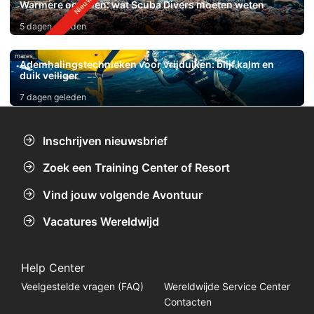
Warmere oceanen: wat Scuba Divers moeten weten
5 dagen geleden
mares
Ademhalingstechnieken voor vrijduiken: blijf kalm en
duik veiliger
7 dagen geleden
Inschrijven nieuwsbrief
Zoek een Training Center of Resort
Vind jouw volgende Avontuur
Vacatures Wereldwijd
Help Center
Veelgestelde vragen (FAQ)
Wereldwijde Service Center
Contacten