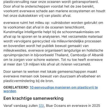
plasticvervuiling naar onze oceanen wordt getransporteerd.
Door afval te onderscheppen voordat het de zee bereikt,
voorkomt everwave schade aan mariene ecosystemen en houdt
het onze duikstekken vrij van plastic afval.
everwave ruimt het milieu op: vuilnisboten worden gebruikt om
te voorkomen dat afval in de oceanen terechtkomt.
Kunstmatige intelligentie helpt bij de schoonmaakmissies om
afval op te sporen en te analyseren. Het verzamelde materiaal
wordt vervolgens gerecycled via milieuvriendelijke processen
en bovendien wordt het publiek bewust gemaakt van
milieukwesties. everwave organiseert langdurige en holistische
opruimprojecten in bijvoorbeeld Thailand, Cambodja of Albanië
om te zorgen voor schone wateren. Tot nu toe heeft everwave
al meer dan 1,9 miljoen kilo afval uit rivieren verzameld.
Door samen te werken met lokale gemeenschappen maakt
everwave mensen ook bewust van duurzaam afvalbeheer en
plasticvermindering bij de bron.
GERELATEERD:
10 eenvoudige manieren om plasticvrij te
worden
Een krachtige samenwerking
Vanaf vandaag zullen
SSI
, Blue Oceans en everwave in 2025