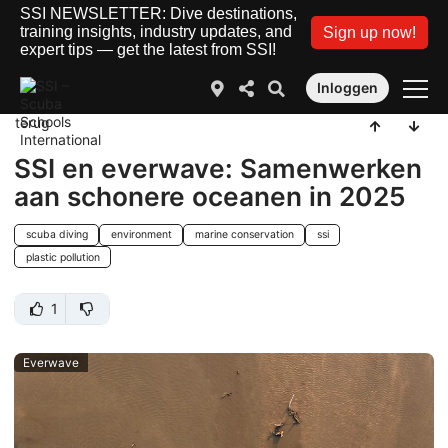
SSI NEWSLETTER: Dive destinations,
training insights, industry updates, and
Sign up now!
expert tips — get the latest from SSI!
Inloggen
terug
SSI en everwave: Samenwerken
aan schonere oceanen in 2025
scuba diving
environment
marine conservation
ssi
plastic pollution
1
Everwave