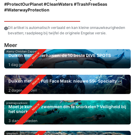
#ProtectOurPlanet #CleanWaters #TrashFreeSeas
#WaterwayProtection
Dit artikel is automatisch vertaald en kan kleine onnauwkeurigheden
bevatten; raadpleeg bij twijfel de originele Engelse versie.
Meer
Alamy-Christian-Zappel
Duiken met hamerhaaien: de 10 beste DIVE SPOTS
1 dag geleden
Duiken met een Full Face Mask: nieuwe SSI-Specialty
2 dagen geleden
predragvuckovic
Moet je kunnen zwemmen om te snorkelen? Veiligheid bij
het snorkelen
3 dagen geleden
unsplash