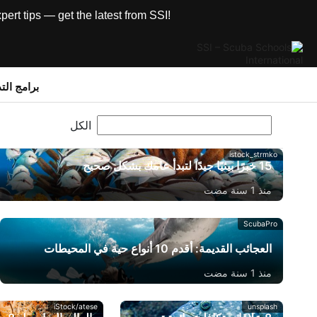
rt tips — get the latest from SSI!
برامج الت
istock_strmko
15 خبرًا بيئيًا جيدًا لتبدأ عامك بشكل صحيح
منذ 1 سنة مضت
ScubaPro
العجائب القديمة: أقدم 10 أنواع حية في المحيطات
منذ 1 سنة مضت
iStock/atese
unsplash