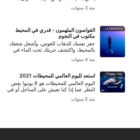
لتغيير الأمور. هناك العديد من التغييرات
منذ 3 سنوات
الصغيرة التي يمكن أن تحدث فرقًا كبيرًا في
البيئة إذا بذلنا جميعًا القليل من الجهد. إذا
كنت ترغب في
Rhea Malhotra
الغواصون الملهمون - قدري في المحيط
مكتوب في النجوم
حفز نفسك للذهاب للغوص، وأشعل شغفك
بالمحيط، واكتشف حريتك تحت الماء في
أحدث مقالاتنا عن الغواصين الملهمين. تعرف
منذ 4 سنوات
على المزيد هنا.
image©World Ocean Day
استعد لليوم العالمي للمحيطات 2021
اليوم العالمي للمحيطات هو 8 يونيو! بغض
النظر عما إذا كنا نعيش على الساحل أو في
المناطق الداخلية البعيدة، فنحن جميعًا بحاجة
منذ 5 سنوات
إلى محيط صحي للبقاء على قيد الحياة
والازدهار.