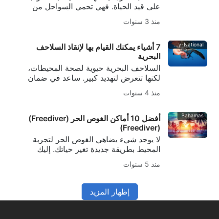
على قيد الحياة. فهي تحمي السواحل من
هبوب العواصف، وتوفر موطناً لكمية هائلة
منذ 3 سنوات
من الحياة البحرية. ولسوء الحظ، يتم تطوير
العديد من واقيات الشمس بمكونات ضارة
وسامة
Alamy-National
7 أشياء يمكنك القيام بها لإنقاذ السلاحف
البحرية
السلاحف البحرية حيوية لصحة المحيطات،
لكنها تتعرض لتهديد كبير. ساعد في ضمان
مستقبلها من خلال أفضل 7 طرق يمكنك من
منذ 4 سنوات
خلالها المساعدة في إنقاذ السلاحف البحرية.
Bahamas
أفضل 10 أماكن الغوص الحر (Freediver)
(Freediver)
لا يوجد شيء يضاهي الغوص الحر لتجربة
المحيط بطريقة جديدة تغير حياتك. إليك
تقريرنا عن أفضل 10 أماكن للغوص الحر
منذ 5 سنوات
(Freediver) (Freediver) في العالم.
إظهار المزيد