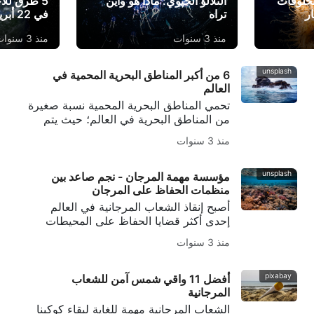
م الساحر ل 8 مخلوقات
التلألؤ الحيوي: ماذا هو وأين
5 طرق للا
ر
تراه
في 22 أبريل من كل عام
منذ 3 سنوات
منذ 3 سنوات
unsplash
6 من أكبر المناطق البحرية المحمية في
العالم
تحمي المناطق البحرية المحمية نسبة صغيرة
من المناطق البحرية في العالم؛ حيث يتم
وضعها لضمان الحماية من ممارسات الصيد
منذ 3 سنوات
الضارة والسياحة غير الأخلاقية. سوف نلقي
نظرة على سبب إنشاء هذه المناطق، وسبب
أهميتها.
unsplash
مؤسسة مهمة المرجان - نجم صاعد بين
منظمات الحفاظ على المرجان
أصبح إنقاذ الشعاب المرجانية في العالم
إحدى أكثر قضايا الحفاظ على المحيطات
إلحاحًا اليوم. ومع اعتماد الملايين من الناس
منذ 3 سنوات
وأنواع الحياة البرية على الشعاب المرجانية
السليمة، فإن حل مشكلات مثل تبيض
المرجان والصيد الجائر وتدمير الشعاب
pixabay
أفضل 11 واقي شمس آمن للشعاب
المرجانية أصبح الآن أمراً ملحاً.
المرجانية
الشعاب المرجانية مهمة للغاية لبقاء كوكبنا