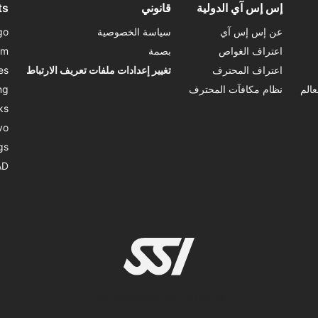
إس إس آي الدولية
قانوني
ts
عن إس إس آي
سياسة الخصوصية
go
اعتراف الغواص
بصمة
om
اعتراف المحترف
تغيير إعدادات ملفات تعريف الارتباط
es
الم
نظام مكافآت المحترف
ng
ks
vo
gs
AD
© 2026 SSI International