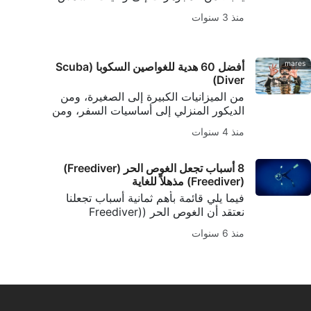
وملابس الغوص وغيرها. احصل على أفضل
منذ 3 سنوات
الهدايا الصديقة للبيئة للغواصين هنا.
mares
أفضل 60 هدية للغواصين السكوبا (Scuba
Diver)
من الميزانيات الكبيرة إلى الصغيرة، ومن
الديكور المنزلي إلى أساسيات السفر، ومن
مستلزمات التخزين والمزيد، نقدم لك أفضل
منذ 4 سنوات
60 هدية للغواصين (Scuba Diver).
8 أسباب تجعل الغوص الحر (Freediver)
(Freediver) مذهلاً للغاية
فيما يلي قائمة بأهم ثمانية أسباب تجعلنا
نعتقد أن الغوص الحر (Freediver)
(Freediver) هو أحد أكثر الأنشطة البدنية
منذ 6 سنوات
روعة على هذا الكوكب.