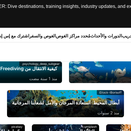
ive destinations, training insights, industry updates, and expe
دريب
الدورات والأحداث
مُحدد مراكز الغوص
الغوص والسفر
اشترك مع إس إ
psychology_deep_subgear.
كيفية الانتقال من Pool Freediving إلى المحيط
منذ 1 سنة مضت
iStock-IBorisoff
أبطال المحيط: استعادة المرجان والأمل لشعابنا المرجانية
منذ 2 سنوات
pixabay
unsplash