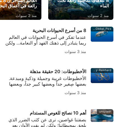
8 علاقات تكافلية رائعة تحت
العال
الماء
رائعة في أعماق البحا
منذ 2 سنوات
منذ 2 سنوات
iStock-Global_Pics
8 من أسرع الحيوانات البحرية
عندما تفكر في أسرع الحيوانات في العالم
ربما يتبادر إلى ذهنك الفهد أو النعامة... ولكن
هناك عدد قليل من الحيوانات البحرية التي
منذ 3 سنوات
يمكنها مجاراتها! تستخدم العديد من الثدييات
البحرية والأسماك السرعة السريعة كوسيلة
للصيد أو الهروب من الخطر.
Alamy-Reinhard
الأخطبوطات: 20 حقيقة مذهلة
الأخطبوطات غريبة وجميلة وذكية ومبدعة.
بعضها صغير جداً وبعضها كبير جداً، وبعضها
كبير جداً، وهي محترفة في التمويه، ويمكنها
منذ 3 سنوات
حل الألغاز... هل تريد معرفة المزيد عن هذه
الكائنات الفضائية المثيرة للاهتمام في
المحيط؟ لدينا 20 حقيقة مدهشة عن
الأخطبوطات
unsplash
أهم 10 نصائح للغوص المستدام
بصفتنا غواصين، نرى عن كثب الضرر الذي
يلحق بمحيطاتنا؛ ولكن لم يفت الأوان بعد