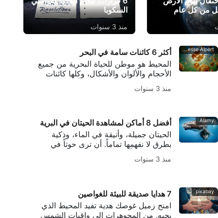
حتفال بيوم الأرض
6 قرارات للعام الجديد لغواصي
السكوبا
منذ 3 سنوات
Shutterstock/Jesse Alpert
أكثر 6 كائنات سامة في البحر
المحيط هو موطن للحياة البحرية من جميع
الأحجام والألوان والأشكال، وكلها كائنات
فريدة من نوعها حقًا مقارنة بأي شيء يمكننا
منذ 3 سنوات
رؤيته على اليابسة. من غير المحتمل أن
تؤذيك معظم هذه المخلوقات على الإطلاق.
ومع ذلك، هناك بعض المخلوقات القليلة التي
يجب أن تعرفها، وهي
Alamy
أفضل 8 أماكن لمشاهدة الحيتان في البرية
الحيتان جميلة، وأنيقة في الماء، وذكية
بطرق لا نفهمها تماماً. أن ترى حوتاً في
البرية هو حقاً امتياز ... وأن تذهب للغوص مع
منذ 3 سنوات
الحيتان هي تجربة فريدة من نوعها ستتذكرها
لبقية حياتك
pixabay
7 هدايا صديقة للبيئة للغواصين
امنح زميل غوصك هدية تفيد المحيط الذي
يحبه. من المجوهرات إلى واقيات الشمس