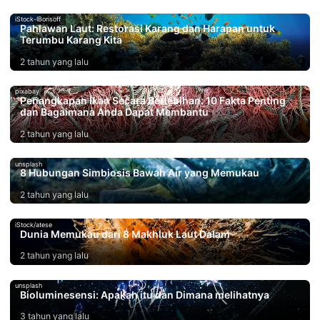
iStock-IBorisoff
Pahlawan Laut: Restorasi Karang dan Harapan untuk
Terumbu Karang Kita
2 tahun yang lalu
pixabay
Penangkapan Ikan Secara Berlebihan: 10 Fakta Penting
dan Bagaimana Anda Dapat Membantu
2 tahun yang lalu
unsplash
8 Hubungan Simbiosis Bawah Air yang Memukau
2 tahun yang lalu
iStock/atese
Dunia Memukau dari 8 Makhluk Laut Dalam
2 tahun yang lalu
unsplash
Bioluminesensi: Apakah itu dan Dimana melihatnya
3 tahun yang lalu