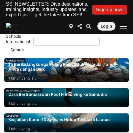
SSI NEWSLETTER: Dive destinations,
training insights, industry updates, and
Sign up now!
expert tips — get the latest from SSI!
Login
istock_strmko
15 Berita Lingkungan yang Baik untuk Memulai Tahun
Anda dengan Baik
1 tahun yang lalu
psychology_deep_subgear.
Cara Bertransisi dari Pool Freediving ke Samudra
1 tahun yang lalu
ScubaPro
Keajaiban Kuno: 10 Spesies Hidup Tertua di Lautan
1 tahun yang lalu