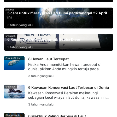
pixabay
5 cara untuk merayakan Hari Bumi pada tanggal 22 April
ini
3 tahun yang lalu
unsplash
6 Resolusi Tahun Baru untuk Scuba Diver
3 tahun yang lalu
iStock-Global_Pics
8 Hewan Laut Tercepat
Ketika Anda memikirkan hewan tercepat di
dunia, pikiran Anda mungkin tertuju pada
cheetah atau burung unta... tetapi ada
3 tahun yang lalu
beberapa hewan laut yang dapat mengimbangi
mereka! Banyak mamalia laut dan ikan
menggunakan kecepatan tinggi sebagai cara
unsplash
6 Kawasan Konservasi Laut Terbesar di Dunia
untuk berburu, atau melarikan diri dari bahaya.
Kawasan Konservasi Perairan melindungi
sebagian kecil wilayah laut dunia; kawasan ini
ditetapkan untuk memastikan perlindungan
3 tahun yang lalu
dari praktik penangkapan ikan yang merusak
dan pariwisata yang tidak etis. Kita akan
melihat mengapa kawasan ini dibuat, mengapa
Shutterstock/Jesse Alpert
6 Makhluk Paling Berbisa di Laut