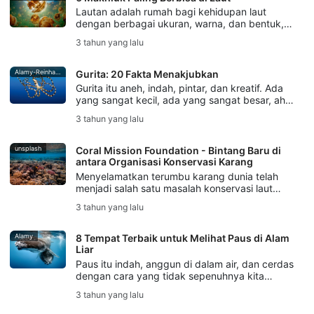
mereka sangat penting.
Lautan adalah rumah bagi kehidupan laut
dengan berbagai ukuran, warna, dan bentuk,
yang semuanya benar-benar unik
3 tahun yang lalu
dibandingkan apa pun yang dapat kita lihat di
darat. Sebagian besar makhluk ini tidak akan
membahayakan anda sama sekali. Namun, ada
Alamy-Reinhard
Gurita: 20 Fakta Menakjubkan
beberapa makhluk yang harus anda ketahui,
Gurita itu aneh, indah, pintar, dan kreatif. Ada
yang sangat
yang sangat kecil, ada yang sangat besar, ahli
berkamuflase, dan dapat memecahkan teka-
3 tahun yang lalu
teki... Ingin tahu lebih banyak tentang makhluk
asing di lautan yang menarik ini? Kami memiliki
20 fakta menakjubkan tentang gurita
unsplash
Coral Mission Foundation - Bintang Baru di
antara Organisasi Konservasi Karang
Menyelamatkan terumbu karang dunia telah
menjadi salah satu masalah konservasi laut
yang paling mendesak saat ini. Dengan jutaan
3 tahun yang lalu
orang dan spesies satwa liar yang bergantung
pada terumbu karang yang sehat,
menyelesaikan masalah seperti pemutihan
Alamy
8 Tempat Terbaik untuk Melihat Paus di Alam
karang, penangkapan ikan berlebihan, dan
Liar
perusakan terumbu karang sekarang menjadi
Paus itu indah, anggun di dalam air, dan cerdas
sangat penting.
dengan cara yang tidak sepenuhnya kita
pahami. Melihat paus di alam liar benar-benar
3 tahun yang lalu
merupakan suatu keistimewaan... Dan
menyelam bersama paus adalah pengalaman