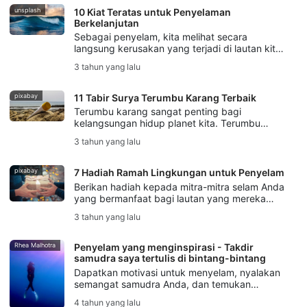
unik yang akan Anda kenang seumur hidup
unsplash
10 Kiat Teratas untuk Penyelaman
Anda
Berkelanjutan
Sebagai penyelam, kita melihat secara
langsung kerusakan yang terjadi di lautan kita;
tetapi tidak ada kata terlambat untuk
3 tahun yang lalu
membalikkan keadaan. Ada banyak perubahan
kecil yang dapat membuat perbedaan besar
bagi lingkungan jika kita semua berusaha
pixabay
11 Tabir Surya Terumbu Karang Terbaik
sedikit. Jika anda ingin
Terumbu karang sangat penting bagi
kelangsungan hidup planet kita. Terumbu
karang melindungi garis pantai dari gelombang
3 tahun yang lalu
berayun, dan menjadi rumah bagi banyak
sekali kehidupan laut. Sayangnya, banyak tabir
surya yang dikembangkan dengan bahan-
pixabay
7 Hadiah Ramah Lingkungan untuk Penyelam
bahan berbahaya yang beracun
Berikan hadiah kepada mitra-mitra selam Anda
yang bermanfaat bagi lautan yang mereka
cintai. Mulai dari perhiasan hingga tabir surya,
3 tahun yang lalu
wetsuit, dan banyak lagi. Dapatkan hadiah
ramah lingkungan terbaik kami untuk para
penyelam di sini.
Rhea Malhotra
Penyelam yang menginspirasi - Takdir
samudra saya tertulis di bintang-bintang
Dapatkan motivasi untuk menyelam, nyalakan
semangat samudra Anda, dan temukan
kebebasan bawah air Anda dalam fitur
4 tahun yang lalu