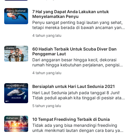
penyelam inspiratif terbaru kami. Pelajari lebih
lanjut di sini.
Alamy-National
7 Hal yang Dapat Anda Lakukan untuk
Menyelamatkan Penyu
Penyu sangat penting bagi lautan yang sehat,
tetapi mereka berada di bawah ancaman yang
signifikan. Bantu memastikan masa depan
4 tahun yang lalu
mereka dengan 7 cara terbaik yang dapat
anda lakukan untuk menyelamatkan penyu.
mares
60 Hadiah Terbaik Untuk Scuba Diver Dan
Penggemar Laut
Dari anggaran besar hingga kecil, dekorasi
rumah hingga kebutuhan perjalanan, pengisi
kaus kaki, dan banyak lagi, kami menyediakan
4 tahun yang lalu
60 hadiah terbaik untuk Scuba Diver.
image©World Ocean Day
Bersiaplah untuk Hari Laut Sedunia 2021
Hari Laut Sedunia jatuh pada tanggal 8 Juni!
Tidak peduli apakah kita tinggal di pesisir atau
jauh di pedalaman, kita semua membutuhkan
5 tahun yang lalu
lautan yang sehat untuk bertahan hidup dan
berkembang.
Bahamas
10 Tempat Freediving Terbaik di Dunia
Tidak ada yang bisa menandingi freediving
untuk menikmati lautan dengan cara baru yang