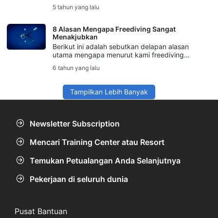
mengubah hidup. Berikut ini adalah rangkuman
5 tahun yang lalu
kami tentang 10 tempat freediving terbaik di
dunia.
8 Alasan Mengapa Freediving Sangat
Menakjubkan
Berikut ini adalah sebutkan delapan alasan
utama mengapa menurut kami freediving
adalah salah satu aktivitas fisik paling
6 tahun yang lalu
menakjubkan di planet ini.
Tampilkan Lebih Banyak
Newsletter Subscription
Mencari Training Center atau Resort
Temukan Petualangan Anda Selanjutnya
Pekerjaan di seluruh dunia
Pusat Bantuan