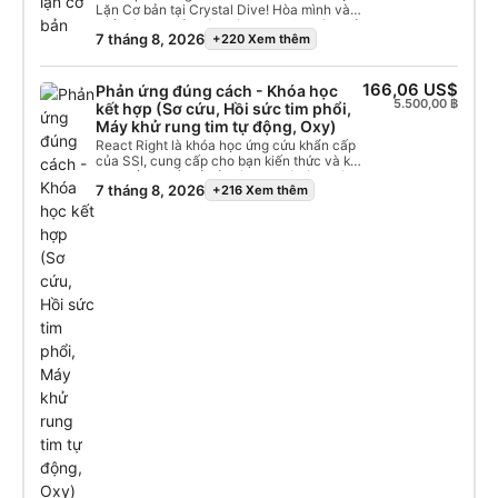
dẫn từ các huấn luyện viên đa ngôn ngữ
Lặn Cơ bản tại Crystal Dive! Hòa mình vào
giàu kinh nghiệm của chúng tôi, bạn sẽ tiến
thế giới lặn biển với khóa học một ngày Trải
7 tháng 8, 2026
+220 Xem thêm
bộ theo tốc độ của riêng mình, được hỗ trợ
nghiệm Lặn Cơ bản của chúng tôi - hoàn
từng bước một. Khi kết thúc khóa học, bạn
hảo cho người mới bắt đầu! Hành trình của
không chỉ nhận được chứng chỉ lặn mà còn
bạn bắt đầu với lý thuyết cơ bản và phần
có thêm những người bạn mới và những
giới thiệu trong vùng nước nông an toàn
166,06 US$
Phản ứng đúng cách - Khóa học
người bạn lặn để cùng chia sẻ cuộc phiêu
của hồ bơi, nơi bạn sẽ hít thở những hơi thở
5.500,00 ฿
kết hợp (Sơ cứu, Hồi sức tim phổi,
lưu!
đầu tiên đầy thú vị dưới nước. Khi đã quen
Máy khử rung tim tự động, Oxy)
thuộc, đã đến lúc lên thuyền lặn rộng rãi
React Right là khóa học ứng cứu khẩn cấp
của chúng tôi để bắt đầu cuộc phiêu lưu
của SSI, cung cấp cho bạn kiến ​​thức và kỹ
buổi chiều. Được hướng dẫn bởi người
năng cần thiết để trở thành người ứng cứu
hướng dẫn tận tâm, bạn sẽ khám phá thế
7 tháng 8, 2026
+216 Xem thêm
đầu tiên trong trường hợp cấp cứu y tế.
giới dưới nước với một hoặc hai lần lặn khó
Trong chương trình lặn linh hoạt này, bạn
quên. Chỉ trong một ngày, hãy trải nghiệm
có thể lựa chọn các chủ đề muốn học, bao
sự kỳ diệu của lặn biển và chiêm ngưỡng
gồm đánh giá ban đầu, sơ cứu, hồi sức tim
những kỳ quan dưới mặt nước!
phổi (CPR) và các kỹ thuật ổn định ban
đầu. Bạn cũng có thể học về cách sử dụng
oxy trong các trường hợp khẩn cấp khi lặn
và những kiến ​​thức cơ bản về máy khử
rung tim tự động (AED). Bằng cách kết hợp
các buổi học lý thuyết và các tình huống
huấn luyện thực hành, chương trình này sẽ
cung cấp cho bạn các công cụ và sự tự tin
cần thiết để ứng cứu trong trường hợp khẩn
cấp. Sau khi được cấp chứng chỉ, bạn sẽ
có khả năng đóng vai trò là người ứng cứu
khẩn cấp, cung cấp sơ cứu và CPR, sử
dụng oxy và hỗ trợ AED trong trường hợp
cấp cứu y tế. Hãy đạt được chứng chỉ
chuyên ngành SSI React Right của bạn.
Bắt đầu ngay hôm nay!