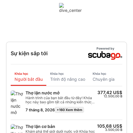
Powered by
Sự kiện sắp tới
Khóa học
Khóa học
Khóa học
Người bắt đầu
Trình độ nâng cao
Chuyên gia
377,42 US$
Thợ lặn nước mở
12.500,00 ฿
Hành trình của bạn bắt đầu từ đây! Khóa
học này bao gồm tất cả những kiến ​​thức
cần thiết để lặn biển an toàn, từ lý thuyết
7 tháng 8, 2026
+160 Xem thêm
lặn cơ bản đến việc thành thạo các kỹ
năng dưới nước quan trọng. Quá trình huấn
luyện của bạn bắt đầu trong vùng nước
nông, lặng sóng của bể bơi và chuyển sang
105,68 US$
Thợ lặn cơ bản
những chuyến lặn khó quên ở vùng biển
3.500,00 ฿
nhiệt đới ấm áp của Koh Tao. Với sự hướng
Khám phá thế giới dưới nước với Khóa học