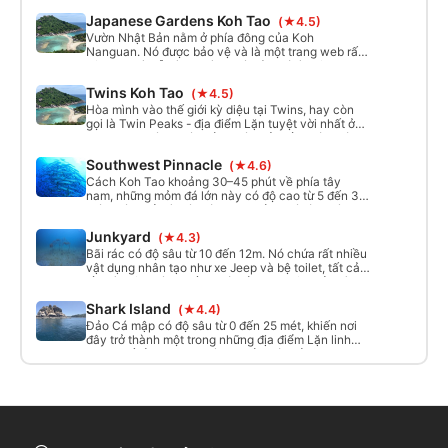
màu xanh lục. Độ sâu dao động từ 10 đến 25 mét
Japanese Gardens Koh Tao
(★4.5)
và độ sâu 30 đến 40 mét có thể được tìm thấy khi
bơi một đoạn ngắn về phía Tây.
Vườn Nhật Bản nằm ở phía đông của Koh
Nanguan. Nó được bảo vệ và là một trang web rất
yên tĩnh và dễ dàng. Vùng cát tắt. Đó là một trang
web rất bình tĩnh và dễ dàng. Vùng cát ngoài khơi
Twins Koh Tao
(★4.5)
đảo dần dần ngày càng sâu hơn và bạn có thể Lặn
dọc theo hòn đảo về phía bắc. Độ sâu dao động từ
Hòa mình vào thế giới kỳ diệu tại Twins, hay còn
vài mét đến khoảng 16 mét.
gọi là Twin Peaks - địa điểm Lặn tuyệt vời nhất ở
Koh Tao! Khám phá 2 tảng đá khổng lồ dưới nước
có độ sâu từ 7 đến 20 mét, hoàn hảo cho thợ lặn ở
Southwest Pinnacle
(★4.6)
mọi cấp độ. Lý tưởng để chụp ảnh dưới nước tuyệt
đẹp với khả năng hiển thị tốt liên tục. Đừng bỏ lỡ
Cách Koh Tao khoảng 30–45 phút về phía tây
viên ngọc quý này gần Koh Nangyuan!
nam, những mỏm đá lớn này có độ cao từ 5 đến 30
mét. Đáy biển là cát với những tảng đá lớn phía
nam. Trên các mỏm đá có nhiều khe nứt, nơi sinh
Junkyard
(★4.3)
sống của các sinh vật nhỏ. Phần nông hơn của các
mỏm đá được bao phủ bởi những đàn hải quỳ tuyệt
Bãi rác có độ sâu từ 10 đến 12m. Nó chứa rất nhiều
đẹp.
vật dụng nhân tạo như xe Jeep và bệ toilet, tất cả
đều là môi trường sống mới của sinh vật biển, vì
vậy xin đừng chạm vào!
Shark Island
(★4.4)
Đảo Cá mập có độ sâu từ 0 đến 25 mét, khiến nơi
đây trở thành một trong những địa điểm Lặn linh
hoạt nhất ở Koh Tao. Dòng chảy có thể mạnh xung
quanh địa điểm này nhưng thợ lặn thường có thể
trú ẩn thay vì hòn đảo và tận hưởng Lặn thoải mái.