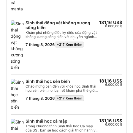
biển khỏe mạnh và lý do tại sao những loài
và xem xét tác động của hoạt động con
động vật quý giá này cần được chúng ta bảo
người đến sự sống còn của chúng và sức
vệ. Sau khi hoàn thành, bạn sẽ nhận được
khỏe của đại dương.
chứng chỉ chuyên ngành Sinh thái Cá đuối
và Manta của SSI.
181,16 US$
Sinh thái động vật không xương
6.000,00 ฿
sống biển
Khám phá những điều kỳ diệu của động vật
không xương sống biển với chuyên ngành
sinh thái học SSI mới của chúng tôi — Sinh
7 tháng 8, 2026
+217 Xem thêm
thái học động vật không xương sống biển.
Loạt bài hấp dẫn này bao gồm các chủ đề
như sự tiến hóa của động vật không xương
sống và sinh thái học của các loài động vật
không xương sống đơn giản và phức tạp như
giun tròn, bọt biển, sứa, sao biển, sên biển
và mực. Bạn sẽ khám phá mối liên hệ giữa
con người và động vật không xương sống
biển cũng như tác động của chúng đến các
181,16 US$
Sinh thái học sên biển
rạn san hô. Chương trình này nâng cao nhận
6.000,00 ฿
Chào mừng bạn đến với khóa học Sinh thái
thức về môi trường, đặc biệt là trong thế giới
học sên biển, nơi bạn sẽ khám phá thế giới
dưới nước. Chương trình này sẽ tăng cường
của các loài sên biển trong bảy buổi học chi
nhận thức về môi trường của bạn và giúp
7 tháng 8, 2026
+217 Xem thêm
tiết. Bắt đầu với phân loại và môi trường
bạn trân trọng hơn nữa đời sống sinh vật
sống của chúng, sau đó tìm hiểu về hệ thống
biển mà bạn lặn cùng! Bắt đầu học trực
vận động, cảm giác và hô hấp. Khám phá
tuyến ngay hôm nay và nhận chứng chỉ
các chiến lược sinh sản phức tạp, mối quan
chuyên ngành Sinh thái học động vật không
hệ với các sinh vật biển khác, thói quen ăn
xương sống biển SSI.
uống và vai trò quan trọng của chúng trong
181,16 US$
Sinh thái học cá mập
hệ sinh thái. Tìm hiểu về cơ chế phòng vệ và
6.000,00 ฿
Trong chương trình Sinh thái học Cá mập
tương tác của chúng với con người, nhấn
của SSI, bạn sẽ học cách giải thích hành vi
mạnh tầm quan trọng của nghiên cứu và bảo