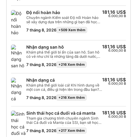
181,16 US$
Độ nổi hoàn hảo
6.000,00 ฿
Chuyên ngành Kiểm soát Độ nổi Hoàn hảo
sẽ xây dựng dựa trên những gì bạn đã học
về Kiểm soát Độ nổi khi mới bắt đầu lặn và
7 tháng 8, 2026
+509 Xem thêm
đưa những kỹ năng này lên một tầm cao mới.
Nếu bạn đã từng thấy người hướng dẫn của
mình lơ lửng gần như bất động và muốn đạt
được trình độ đó, thì chuyên ngành này là
181,16 US$
Nhận dạng san hô
điều bắt buộc. Bạn sẽ tinh chỉnh kỹ thuật thở
6.000,00 ฿
và điều chỉnh trọng lượng để lơ lửng bất
Khám phá thế giới bí ẩn của san hô. San hô
động ở bất kỳ vị trí nào và giữ tư thế hoàn
có vẻ như chỉ là những tảng đá dưới nước,
hảo để không làm xáo trộn thế giới dưới
nhưng thực chất chúng là những sinh vật
7 tháng 8, 2026
+216 Xem thêm
nước. Cho dù bạn là nhiếp ảnh gia dưới
sống, sinh sản, kiếm ăn và chết đi, để lại
nước, thích ngắm nhìn sinh vật biển, hay
những cấu trúc nâng đỡ hệ sinh thái rạn san
muốn lặn vào xác tàu hoặc hang động –
hô đại dương. Chương trình này sẽ đưa bạn
kiểm soát độ nổi là điều bạn cần để đạt đến
tìm hiểu sâu về sinh học hấp dẫn của san
181,16 US$
Nhận dạng cá
sự hoàn hảo.
hô, sự tương tác giữa chúng, những quan
6.000,00 ฿
Khám phá thế giới loài cá! Khi hình dung về
niệm sai lầm phổ biến và các nỗ lực bảo tồn
một con cá, điều gì hiện lên trong đầu bạn?
đang diễn ra. Với hơn 500 loài, chúng ta sẽ
Màu sắc rực rỡ, thân hình thon gọn hay
cùng khám phá vai trò quan trọng của san
7 tháng 8, 2026
+216 Xem thêm
những hành vi hấp dẫn? Với hàng ngàn loài
hô trong việc duy trì sự sống dưới biển và
trong đại dương, cá có đủ hình dạng và kích
những thách thức mà chúng phải đối mặt.
cỡ, nhưng chúng đều có những đặc điểm
chung quan trọng giúp chúng khác biệt so
181,16 US$
Sinh thái học cá đuối và cá manta
với các sinh vật biển khác. Được tìm thấy ở
6.000,00 ฿
Tham gia chương trình chuyên ngành Sinh
hầu hết mọi vùng nước, những sinh vật tuyệt
thái Cá đuối và Manta của SSI, bạn sẽ học
vời này đóng vai trò thiết yếu trong việc duy
cách lặn cùng cá đuối và nhận biết các loài
trì hệ sinh thái đại dương. Chương trình này
7 tháng 8, 2026
+217 Xem thêm
cá đuối khác nhau. Bạn sẽ được học về vai
sẽ đi sâu vào sinh học và hành vi của cá,
trò của cá đuối trong việc duy trì hệ sinh thái
giải quyết những quan niệm sai lầm phổ biến