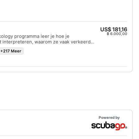
n complexe ongewervelden zoals
.
n, kwallen, zeesterren, naaktslakken en
erkent de verbanden tussen mensen en
ieren en hun invloed op koraalriffen. Dit
t het milieubewustzijn, vooral binnen de
US$ 181,16
 Dit programma vergroot je milieubewustzijn
฿ 6.000,00
Ecology programma leer je hoe je
nderwaterleven waarmee je duikt nog meer te
 interpreteren, waarom ze vaak verkeerd
vandaag nog online en verdien je SSI Marine
n hoe je met haaien kunt duiken. Dit is een
gy Specialty brevet.
+217 Meer
oor haaienfans en voor duikers die nerveus
maar hun angst willen overwinnen. Na
 programma behaal je je SSI Shark Ecology
 en word je ongetwijfeld een fervent
uiker. Begin vandaag!
Powered by