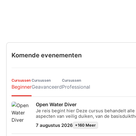
Komende evenementen
Cursussen
Cursussen
Cursussen
Beginner
Geavanceerd
Professional
Open Water Diver
Je reis begint hier Deze cursus behandelt alle
aspecten van veilig duiken, van de basisduikth
beheersen van de belangrijkste vaardigheden 
7 augustus 2026
+160 Meer
opleiding begint in het kalme, ondiepe water 
zwembad en gaat over in onvergetelijke duike