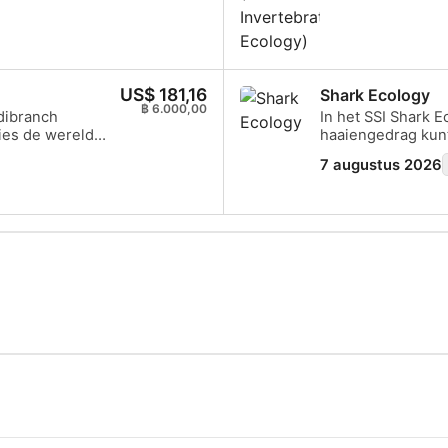
van eenvoudige e
van onze oceanen
.
nematoden, sponze
inktvissen. Je v
ongewervelde zeed
programma verhoog
US$ 181,16
Shark Ecology
onderwaterwereld.
฿ 6.000,00
dibranch
In het SSI Shark 
en helpt je het o
sies de wereld
haaiengedrag kunt
waarderen! Begin 
un classificatie
begrepen worden e
Invertebrate Ecolo
7 augustus 2026
tuig- en
perfecte cursus v
zijn voor haaien 
re zeeorganismen,
afronding van dit
temen. Verken
Specialty's brevet
 met mensen,
haaiend
behoud. Deze
wone wezens,
 studenten of
men van