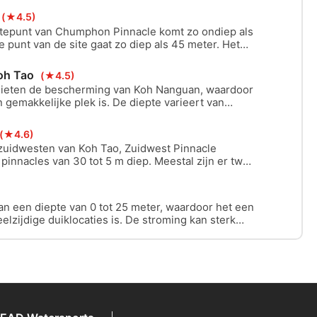
(★4.5)
gtepunt van Chumphon Pinnacle komt zo ondiep als
e punt van de site gaat zo diep als 45 meter. Het
eden voor duikers op Open Water niveau tot aan XR
oh Tao
(★4.5)
nieten de bescherming van Koh Nanguan, waardoor
 gemakkelijke plek is. De diepte varieert van
eveer 16 meter.
(★4.6)
 zuidwesten van Koh Tao, Zuidwest Pinnacle
 pinnacles van 30 tot 5 m diep. Meestal zijn er twee
or boten om aan te leggen. Er is een zanderige
 rotsen aan de zuidkant.
van een diepte van 0 tot 25 meter, waardoor het een
elzijdige duiklocaties is. De stroming kan sterk
aar duikers kunnen meestal hun toevlucht zoeken in
nd en genieten van een ontspannen duik.