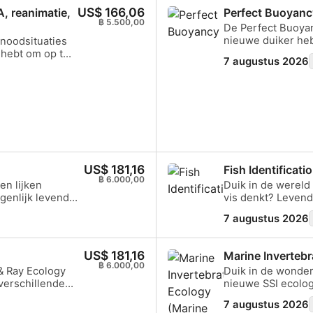
 van onze
waar je je eerste
US$ 166,06
, reanimatie,
Perfect Buoyanc
igen tempo
maken. Zodra je je
฿ 5.500,00
De Perfect Buoyan
Aan het einde
te gaan van onze 
nieuwe duiker heb
 noodsituaties
et, maar heb je
Onder begeleiding
deze vaardigheden
g hebt om op te
uur mee te
onderwaterwereld 
7 augustus 2026
al bijna beweging
e noodsituatie.
slechts één dag er
wilt bereiken, dan
over welke
een glimp van de
ademhalingstechn
imaire
in elke positie b
re
stroomlijnen om d
maakt niet uit of 
 basisprincipes
zeeleven kijkt of 
en
drijfvermogencont
bereiken.
de hulpmiddelen
US$ 181,16
Fish Identificati
dsituaties te
฿ 6.000,00
en lijken
Duik in de wereld 
nt, ben je in
igenlijk levende
vis denkt? Levend
eerste hulp te
sterven, waarbij
fascinerend gedra
enen en AED-
7 augustus 2026
 van oceaanriffen
vissen er in alle
Verdien
duik in de
kenmerken gemee
aag nog!
ies,
zeedieren. Deze on
US$ 181,16
Marine Invertebr
nde
waterlichaam voor
฿ 6.000,00
& Ray Ecology
Duik in de wonde
0 soorten
behoud van de ec
 verschillende
nieuwe SSI ecolog
 in het behoud
duikt in de biolog
ijdragen aan
(Marine Invertebr
or staan.
veelvoorkomende 
7 augustus 2026
m deze kostbare
onderwerpen als 
menselijke activi