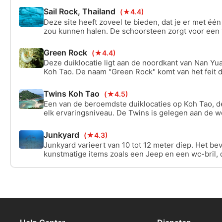
Sail Rock, Thailand
(★4.4)
Deze site heeft zoveel te bieden, dat je er met één
zou kunnen halen. De schoorsteen zorgt voor een 
doorzwemmogelijkheden in de regio, beginnend bij
een diepte van 18 meter. De site bereikt een maxi
Green Rock
(★4.4)
ongeveer 40 meter, perfect voor diepe en XR-duik
Deze duiklocatie ligt aan de noordkant van Nan Yu
Koh Tao. De naam "Green Rock" komt van het feit d
buurt van het wateroppervlak er groen uitzien.
Twins Koh Tao
(★4.5)
Een van de beroemdste duiklocaties op Koh Tao, de
elk ervaringsniveau. De Twins is gelegen aan de w
pittoreske Koh Nanguan en is een favoriet van zow
recreatieve duikers.
Junkyard
(★4.3)
Junkyard varieert van 10 tot 12 meter diep. Het be
kunstmatige items zoals een Jeep en een wc-bril, 
leefgebieden van het zeeleven zijn, dus raak ze nie