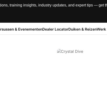
, training insights, industry updates, and expert tips — get th
rsussen & Evenementen
Dealer Locator
Duiken & Reizen
Werk 