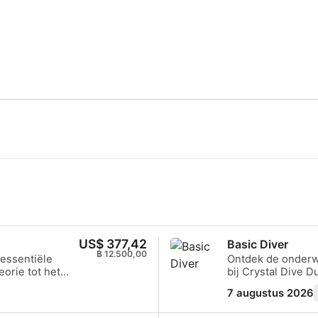
US$ 377,42
Basic Diver
฿ 12.500,00
 essentiële
Ontdek de onderw
eorie tot het
bij Crystal Dive 
onder water. Je
eendaagse Basic 
7 augustus 2026
van ons
duikers! Je reis 
n in de warme,
introductie in he