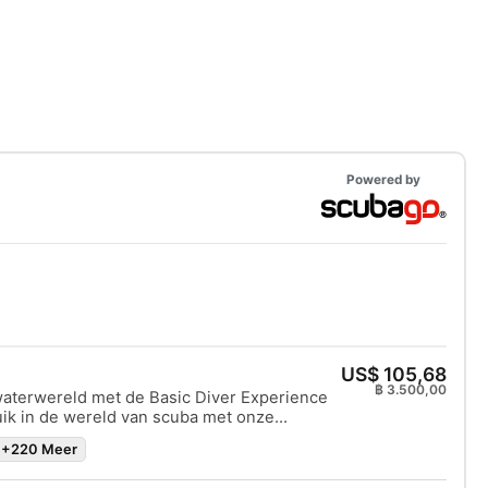
Powered by
US$ 105,68
฿ 3.500,00
aterwereld met de Basic Diver Experience
Duik in de wereld van scuba met onze
Diver Experience - perfect voor beginnende
+220 Meer
begint met een minimum aan theorie en een
t veilige, ondiepe water van ons zwembad,