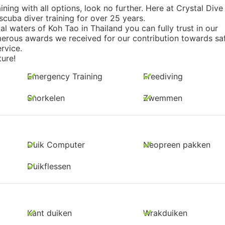
aining with all options, look no further. Here at Crystal Div
cuba diver training for over 25 years.
al waters of Koh Tao in Thailand you can fully trust in our
merous awards we received for our contribution towards sa
rvice.
ure!
Emergency Training
Freediving
Snorkelen
Zwemmen
Duik Computer
Neopreen pakken
Duikflessen
Kant duiken
Wrakduiken