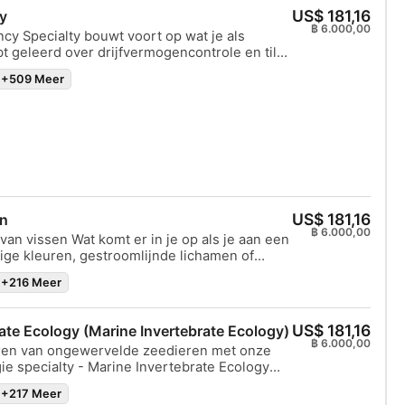
 opwindende ademhalingen onder water zult
US$ 181,16
y
 op je gemak voelt, is het tijd om aan boord
฿ 6.000,00
cy Specialty bouwt voort op wat je als
ruime duikboot voor een middagavontuur.
t geleerd over drijfvermogencontrole en tilt
 van je toegewijde instructeur verken je de
 naar een hoger niveau. Als je je instructeur
met één of twee onvergetelijke duiken. In
+509 Meer
sloos hebt zien zweven en die beheersing
vaar je de magie van het duiken en krijg je
 is deze Specialty een must. Je zult je
 wonderen onder de oppervlakte!
ieken verfijnen en je gewicht aanpassen om
ewegingsloos te zweven en jezelf perfect te
e onderwaterwereld niet te verstoren. Het
je een onderwaterfotograaf bent, graag naar
in wrakken of grotten wilt duiken -
role is wat je nodig hebt om perfectie te
US$ 181,16
on
฿ 6.000,00
van vissen Wat komt er in je op als je aan een
ige kleuren, gestroomlijnde lichamen of
g? Met duizenden soorten in de oceaan, zijn
+216 Meer
 soorten en maten, maar ze hebben belangrijke
n die hen onderscheiden van andere
gelooflijke wezens, die in bijna elk
US$ 181,16
ate Ecology (Marine Invertebrate Ecology)
komen, spelen een essentiële rol in het
฿ 6.000,00
ren van ongewervelde zeedieren met onze
osystemen van de oceanen. Dit programma
ie specialty - Marine Invertebrate Ecology
ie en het gedrag van vissen, gaat in op
ate Ecology). Deze boeiende serie behandelt
misvattingen en onderzoekt de invloed van
+217 Meer
evolutie van ongewervelden en de ecologie
teiten op hun overleving en de gezondheid