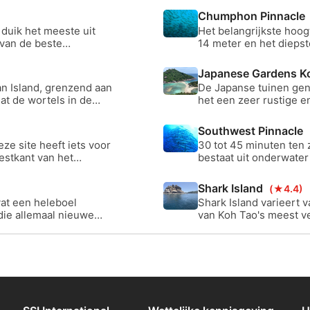
Chumphon Pinnacle
 duik het meeste uit
Het belangrijkste hoo
van de beste
14 meter en het diepst
 5 meter en dalend tot
biedt grote mogelijkh
male diepte van
niveau.
Japanese Gardens K
ers.
an Island, grenzend aan
De Japanse tuinen ge
at de wortels in de
het een zeer rustige en
enkele meters tot ong
Southwest Pinnacle
ze site heeft iets voor
30 tot 45 minuten ten
estkant van het
bestaat uit onderwater
el studenten als
kooplijnen aanwezig vo
oceaanbodem met grote
Shark Island
(★4.4)
vat een heleboel
Shark Island varieert 
die allemaal nieuwe
van Koh Tao's meest ve
t aan!
zijn rond deze site, m
de plaats van het eila