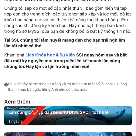
Chúng tôi sắp có một số cập nhật thú vị, bao gồm hiển thị tập
hợp con cho trang đích, các tùy chọn sắp xếp và lọc mới, bộ lọc
khóa học nâng cao và cải thiện khả năng tạo khách hàng tiềm
năng sau khi đăng ký khóa học. Hãy nhớ bật thông báo kênh
trong hồ sơ MySSI của bạn để không bỏ lỡ bất kỳ thông tin nào.
Tại SSI, chúng tôi tâm huyết mang đến cho bạn trải nghiệm
lặn tốt nhất có thể.
Khám phá
Lịch Khóa học & Sự kiện
SSI
ngay hôm nay và bắt
đầu một kỷ nguyên mới trong việc lên kế hoạch lặn cùng
chúng tôi. Hãy lặn và tận hưởng niềm vui!
Bài viết này được dịch tự động và có thể chứa một số lỗi nhỏ; vui lòng
tham khảo bản gốc tiếng Anh nếu có thắc mắc.
Xem thêm
Alamy-Christian-Zappel
Lặn cùng cá mập đầu búa: 10 DIVE SPOT tốt nhất
1 ngày trước