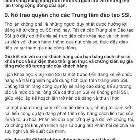
cuộc sống năng động dưới nước và giao lưu với những thợ
lặn trong cộng đồng của bạn.
9. Nó trao quyền cho các Trung tâm đào tạo SSI.
Thợ lặn không phải là những người duy nhất được hưởng lợi
đáng kể từ công cụ SSI mới này. Tất cả các Trung tâm Đào tạo
SSI giờ đây có thể chia sẻ trực tiếp các khóa học và lịch trình
sự kiện với khách hàng thông qua nút chia sẻ, thúc đẩy giao
tiếp và sự tham gia của cộng đồng.
Giữ kết nối với cơ sở khách hàng của bạn bằng cách chia sẻ
khóa học và sự kiện theo thời gian thực và chứng kiến sự gia
tăng mức độ tương tác của khách hàng.
Lịch Khóa học & Sự kiện SSI là một bước tiến đáng kể về chức
năng và trải nghiệm người dùng tích cực trên trang web SSI.
Chúng tôi tin rằng công cụ này sẽ nâng cao đáng kể sự tương
tác và mức độ hài lòng của cả thợ lặn SSI và không phải SSI,
giúp việc lập kế hoạch lặn trở nên dễ dàng và thú vị hơn.
Là một phần trong cam kết cải tiến liên tục, chúng tôi cam kết
cải tiến công cụ lặn đang phát triển này bằng cách liên tục sửa
lỗi và tối ưu hóa. Phản hồi của bạn rất quý giá đối với chúng tôi,
và chúng tôi khuyến khích bạn sử dụng nút Phản hồi để chia sẻ
suy nghĩ và đề xuất của mình.
Hãy theo dõi để biết những thông tin cập nhật thú vị!