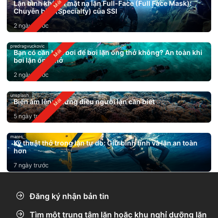
Lặn bình khí với mặt nạ lặn Full-Face (Full Face Mask):
Chuyên biệt (Specialty) của SSI
2 ngày trước
predragvuckovic
Bạn có cần biết bơi để bơi lặn ống thở không? An toàn khi
bơi lặn ống thở
2 ngày trước
unsplash
Biển ấm lên: Những điều người lặn cần biết
5 ngày trước
mares
Kỹ thuật thở trong lặn tự do: Giữ bình tĩnh và lặn an toàn
hơn
7 ngày trước
Đăng ký nhận bản tin
Tìm một trung tâm lặn hoặc khu nghỉ dưỡng lặn