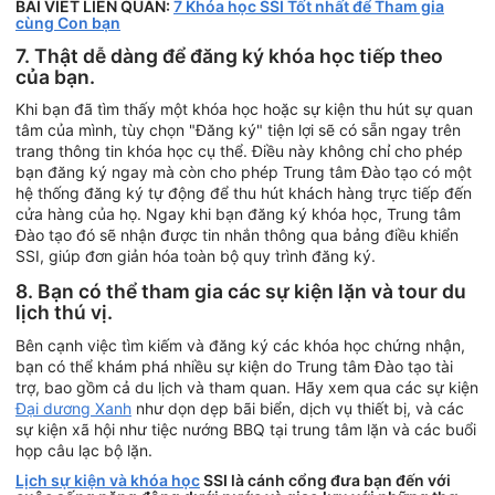
BÀI VIẾT LIÊN QUAN:
7 Khóa học SSI Tốt nhất để Tham gia
cùng Con bạn
7. Thật dễ dàng để đăng ký khóa học tiếp theo
của bạn.
Khi bạn đã tìm thấy một khóa học hoặc sự kiện thu hút sự quan
tâm của mình, tùy chọn "Đăng ký" tiện lợi sẽ có sẵn ngay trên
trang thông tin khóa học cụ thể. Điều này không chỉ cho phép
bạn đăng ký ngay mà còn cho phép Trung tâm Đào tạo có một
hệ thống đăng ký tự động để thu hút khách hàng trực tiếp đến
cửa hàng của họ. Ngay khi bạn đăng ký khóa học, Trung tâm
Đào tạo đó sẽ nhận được tin nhắn thông qua bảng điều khiển
SSI, giúp đơn giản hóa toàn bộ quy trình đăng ký.
8. Bạn có thể tham gia các sự kiện lặn và tour du
lịch thú vị.
Bên cạnh việc tìm kiếm và đăng ký các khóa học chứng nhận,
bạn có thể khám phá nhiều sự kiện do Trung tâm Đào tạo tài
trợ, bao gồm cả du lịch và tham quan. Hãy xem qua các sự kiện
Đại dương Xanh
như dọn dẹp bãi biển, dịch vụ thiết bị, và các
sự kiện xã hội như tiệc nướng BBQ tại trung tâm lặn và các buổi
họp câu lạc bộ lặn.
Lịch sự kiện và khóa học
SSI là cánh cổng đưa bạn đến với