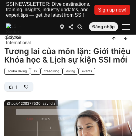
SSI NEWSLETTER: Dive destinations,
training insights, industry updates, and
Sign up now!
expert tips — get the latest from SSI!
Đăng nhập
quay lại
Tương lai của môn lặn: Giới thiệu
Khóa học & Lịch sự kiện SSI mới
scuba diving
ssi
freediving
diving
events
1
iStock-1208377530_isayildiz