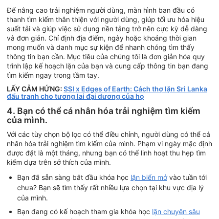
Để nâng cao trải nghiệm người dùng, màn hình ban đầu có
thanh tìm kiếm thân thiện với người dùng, giúp tối ưu hóa hiệu
suất tải và giúp việc sử dụng nền tảng trở nên cực kỳ dễ dàng
và đơn giản. Chỉ định địa điểm, ngày hoặc khoảng thời gian
mong muốn và danh mục sự kiện để nhanh chóng tìm thấy
thông tin bạn cần. Mục tiêu của chúng tôi là đơn giản hóa quy
trình lập kế hoạch lặn của bạn và cung cấp thông tin bạn đang
tìm kiếm ngay trong tầm tay.
LẤY CẢM HỨNG:
SSI x Edges of Earth: Cách thợ lặn Sri Lanka
đấu tranh cho tương lai đại dương của họ
4. Bạn có thể cá nhân hóa trải nghiệm tìm kiếm
của mình.
Với các tùy chọn bộ lọc có thể điều chỉnh, người dùng có thể cá
nhân hóa trải nghiệm tìm kiếm của mình. Phạm vi ngày mặc định
được đặt là một tháng, nhưng bạn có thể linh hoạt thu hẹp tìm
kiếm dựa trên sở thích của mình.
Bạn đã sẵn sàng bắt đầu khóa học
lặn biển mở
vào tuần tới
chưa? Bạn sẽ tìm thấy rất nhiều lựa chọn tại khu vực địa lý
của mình.
Bạn đang có kế hoạch tham gia khóa học
lặn chuyên sâu