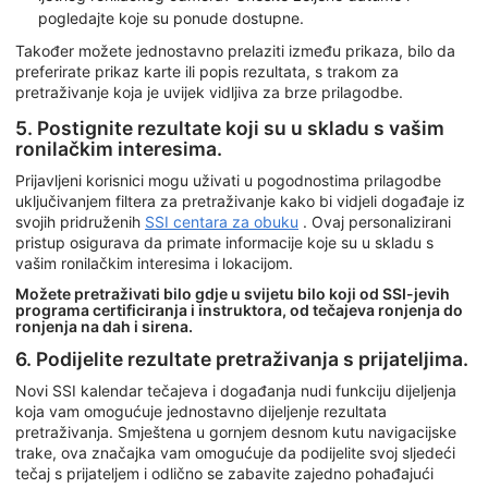
pogledajte koje su ponude dostupne.
Također možete jednostavno prelaziti između prikaza, bilo da
preferirate prikaz karte ili popis rezultata, s trakom za
pretraživanje koja je uvijek vidljiva za brze prilagodbe.
5. Postignite rezultate koji su u skladu s vašim
ronilačkim interesima.
Prijavljeni korisnici mogu uživati u pogodnostima prilagodbe
uključivanjem filtera za pretraživanje kako bi vidjeli događaje iz
svojih pridruženih
SSI centara za obuku
. Ovaj personalizirani
pristup osigurava da primate informacije koje su u skladu s
vašim ronilačkim interesima i lokacijom.
Možete pretraživati bilo gdje u svijetu bilo koji od SSI-jevih
programa certificiranja i instruktora, od tečajeva ronjenja do
ronjenja na dah i sirena.
6. Podijelite rezultate pretraživanja s prijateljima.
Novi SSI kalendar tečajeva i događanja nudi funkciju dijeljenja
koja vam omogućuje jednostavno dijeljenje rezultata
pretraživanja. Smještena u gornjem desnom kutu navigacijske
trake, ova značajka vam omogućuje da podijelite svoj sljedeći
tečaj s prijateljem i odlično se zabavite zajedno pohađajući