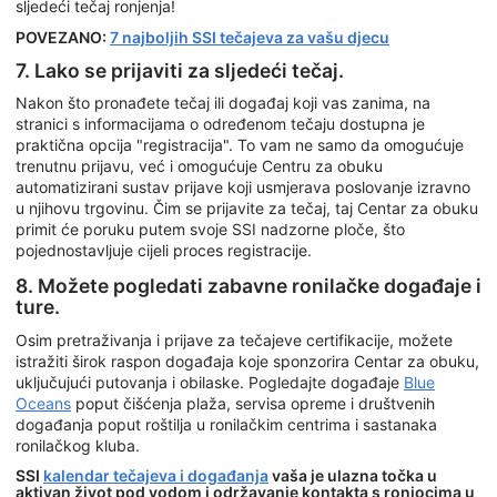
sljedeći tečaj ronjenja!
POVEZANO:
7 najboljih SSI tečajeva za vašu djecu
7. Lako se prijaviti za sljedeći tečaj.
Nakon što pronađete tečaj ili događaj koji vas zanima, na
stranici s informacijama o određenom tečaju dostupna je
praktična opcija "registracija". To vam ne samo da omogućuje
trenutnu prijavu, već i omogućuje Centru za obuku
automatizirani sustav prijave koji usmjerava poslovanje izravno
u njihovu trgovinu. Čim se prijavite za tečaj, taj Centar za obuku
primit će poruku putem svoje SSI nadzorne ploče, što
pojednostavljuje cijeli proces registracije.
8. Možete pogledati zabavne ronilačke događaje i
ture.
Osim pretraživanja i prijave za tečajeve certifikacije, možete
istražiti širok raspon događaja koje sponzorira Centar za obuku,
uključujući putovanja i obilaske. Pogledajte događaje
Blue
Oceans
poput čišćenja plaža, servisa opreme i društvenih
događanja poput roštilja u ronilačkim centrima i sastanaka
ronilačkog kluba.
SSI
kalendar tečajeva i događanja
vaša je ulazna točka u
aktivan život pod vodom i održavanje kontakta s roniocima u