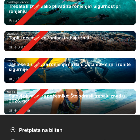
predragvuckovic
Trebate li znati kako plivati ​​za ronjenje? Sigurnost pri
ronjenju
Prije 1 dan
unsplash
Topliji oceani: Što ronioci trebaju znati
prije 3 dana
mares
Tehnike disanja za ronjenje na dah: Ostanite mirni i ronite
sigurnije
prije 5 dana
zoggs
Satovi plivanja za početnike: Što odrasli trebaju znati u
2026. godini
prije 6 dana
Pretplata na bilten