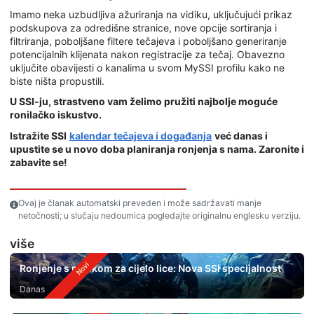
Imamo neka uzbudljiva ažuriranja na vidiku, uključujući prikaz
podskupova za odredišne stranice, nove opcije sortiranja i
filtriranja, poboljšane filtere tečajeva i poboljšano generiranje
potencijalnih klijenata nakon registracije za tečaj. Obavezno
uključite obavijesti o kanalima u svom MySSI profilu kako ne
biste ništa propustili.
U SSI-ju, strastveno vam želimo pružiti najbolje moguće
ronilačko iskustvo.
Istražite SSI
kalendar tečajeva i događanja
već danas i
upustite se u novo doba planiranja ronjenja s nama. Zaronite i
zabavite se!
Ovaj je članak automatski preveden i može sadržavati manje
netočnosti; u slučaju nedoumica pogledajte originalnu englesku verziju.
više
Ronjenje s maskom za cijelo lice: Nova SSI specijalnost
Danas