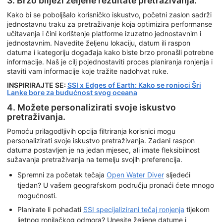
3. Brzo bilježi željene rezultate pretraživanja.
Kako bi se poboljšalo korisničko iskustvo, početni zaslon sadrži
jednostavnu traku za pretraživanje koja optimizira performanse
učitavanja i čini korištenje platforme izuzetno jednostavnim i
jednostavnim. Navedite željenu lokaciju, datum ili raspon
datuma i kategoriju događaja kako biste brzo pronašli potrebne
informacije. Naš je cilj pojednostaviti proces planiranja ronjenja i
staviti vam informacije koje tražite nadohvat ruke.
INSPIRIRAJTE SE:
SSI x Edges of Earth: Kako se ronioci Šri
Lanke bore za budućnost svog oceana
4. Možete personalizirati svoje iskustvo
pretraživanja.
Pomoću prilagodljivih opcija filtriranja korisnici mogu
personalizirati svoje iskustvo pretraživanja. Zadani raspon
datuma postavljen je na jedan mjesec, ali imate fleksibilnost
sužavanja pretraživanja na temelju svojih preferencija.
Spremni za početak tečaja
Open Water Diver
sljedeći
tjedan? U vašem geografskom području pronaći ćete mnogo
mogućnosti.
Planirate li pohađati
SSI specijalizirani tečaj ronjenja
tijekom
ljetnog ronilačkog odmora? Unesite željene datume i