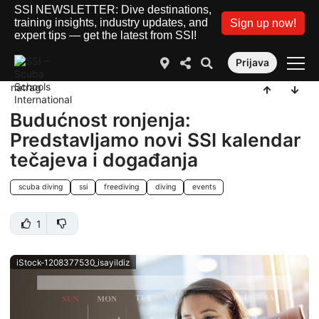
SSI NEWSLETTER: Dive destinations,
training insights, industry updates, and
Sign up now!
expert tips — get the latest from SSI!
Prijava
natrag
Budućnost ronjenja:
Predstavljamo novi SSI kalendar
tečajeva i događanja
scuba diving
ssi
freediving
diving
events
1
iStock-1208377530_isayildiz