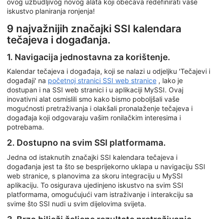
ovog uzbudljivog novog alata koji obećava redefinirati vaše
iskustvo planiranja ronjenja!
9 najvažnijih značajki SSI kalendara
tečajeva i događanja.
1. Navigacija jednostavna za korištenje.
Kalendar tečajeva i događaja, koji se nalazi u odjeljku 'Tečajevi i
događaji' na
početnoj stranici SSI web stranice
, lako je
dostupan i na SSI web stranici i u aplikaciji MySSI. Ovaj
inovativni alat osmislili smo kako bismo poboljšali vaše
mogućnosti pretraživanja i olakšali pronalaženje tečajeva i
događaja koji odgovaraju vašim ronilačkim interesima i
potrebama.
2. Dostupno na svim SSI platformama.
Jedna od istaknutih značajki SSI kalendara tečajeva i
događanja jest ta što se besprijekorno uklapa u navigaciju SSI
web stranice, s planovima za skoru integraciju u MySSI
aplikaciju. To osigurava ujedinjeno iskustvo na svim SSI
platformama, omogućujući vam istraživanje i interakciju sa
svime što SSI nudi u svim dijelovima svijeta.