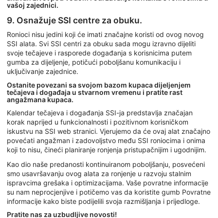
vašoj zajednici.
9. Osnažuje SSI centre za obuku.
Ronioci nisu jedini koji će imati značajne koristi od ovog novog
SSI alata. Svi SSI centri za obuku sada mogu izravno dijeliti
svoje tečajeve i rasporede događanja s korisnicima putem
gumba za dijeljenje, potičući poboljšanu komunikaciju i
uključivanje zajednice.
Ostanite povezani sa svojom bazom kupaca dijeljenjem
tečajeva i događaja u stvarnom vremenu i pratite rast
angažmana kupaca.
Kalendar tečajeva i događanja SSI-ja predstavlja značajan
korak naprijed u funkcionalnosti i pozitivnom korisničkom
iskustvu na SSI web stranici. Vjerujemo da će ovaj alat značajno
povećati angažman i zadovoljstvo među SSI roniocima i onima
koji to nisu, čineći planiranje ronjenja pristupačnijim i ugodnijim.
Kao dio naše predanosti kontinuiranom poboljšanju, posvećeni
smo usavršavanju ovog alata za ronjenje u razvoju stalnim
ispravcima grešaka i optimizacijama. Vaše povratne informacije
su nam neprocjenjive i potičemo vas da koristite gumb Povratne
informacije kako biste podijelili svoja razmišljanja i prijedloge.
Pratite nas za uzbudljive novosti!