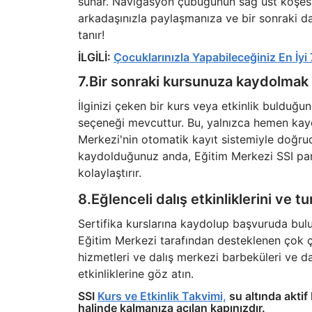
sunar. Navigasyon çubuğunun sağ üst köşesin
arkadaşınızla paylaşmanıza ve bir sonraki da
tanır!
İLGİLİ:
Çocuklarınızla Yapabileceğiniz En İyi
7.Bir sonraki kursunuza kaydolmak 
İlginizi çeken bir kurs veya etkinlik bulduğunu
seçeneği mevcuttur. Bu, yalnızca hemen ka
Merkezi'nin otomatik kayıt sistemiyle doğru
kaydolduğunuz anda, Eğitim Merkezi SSI panos
kolaylaştırır.
8.Eğlenceli dalış etkinliklerini ve tu
Sertifika kurslarına kaydolup başvuruda bulu
Eğitim Merkezi tarafından desteklenen çok çeşi
hizmetleri ve dalış merkezi barbeküleri ve dal
etkinliklerine göz atın.
SSI
Kurs ve Etkinlik Takvimi,
su altında aktif
halinde kalmanıza açılan kapınızdır.