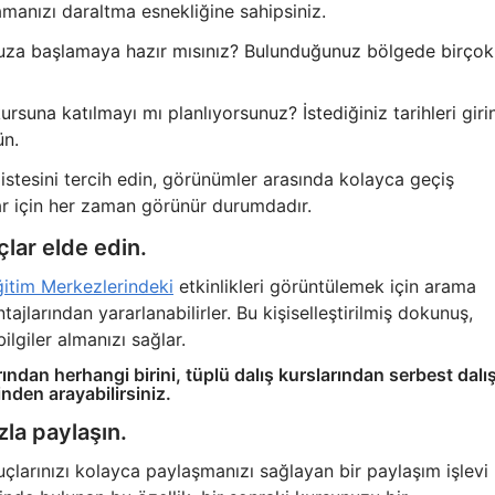
ramanızı daraltma esnekliğine sahipsiniz.
za başlamaya hazır mısınız? Bulunduğunuz bölgede birçok
ursuna katılmayı mı planlıyorsunuz? İstediğiniz tarihleri giri
ün.
listesini tercih edin, görünümler arasında kolayca geçiş
ar için her zaman görünür durumdadır.
çlar elde edin.
ğitim Merkezlerindeki
etkinlikleri görüntülemek için arama
ntajlarından yararlanabilirler. Bu kişiselleştirilmiş dokunuş,
lgiler almanızı sağlar.
ından herhangi birini, tüplü dalış kurslarından serbest dalı
nden arayabilirsiniz.
zla paylaşın.
uçlarınızı kolayca paylaşmanızı sağlayan bir paylaşım işlevi