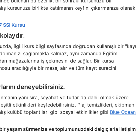
de bulunan bu özellik, bir sonraki kursunuzu bir
lış kursunuza birlikte katılmanın keyfini çıkarmanıza olanak
 7 SSI Kursu
kolaydır.
zda, ilgili kurs bilgi sayfasında doğrudan kullanışlı bir "kayı
ydolmanızı sağlamakla kalmaz, aynı zamanda Eğitim
dan mağazalarına iş çekmesini de sağlar. Bir kursa
u aracılığıyla bir mesaj alır ve tüm kayıt sürecini
rlarını deneyebilirsiniz.
nmanın yanı sıra, seyahat ve turlar da dahil olmak üzere
tli etkinlikleri keşfedebilirsiniz. Plaj temizlikleri, ekipman
ış kulübü toplantıları gibi sosyal etkinlikler gibi
Blue Ocean
 bir yaşam sürmenize ve toplumunuzdaki dalgıçlarla iletişim