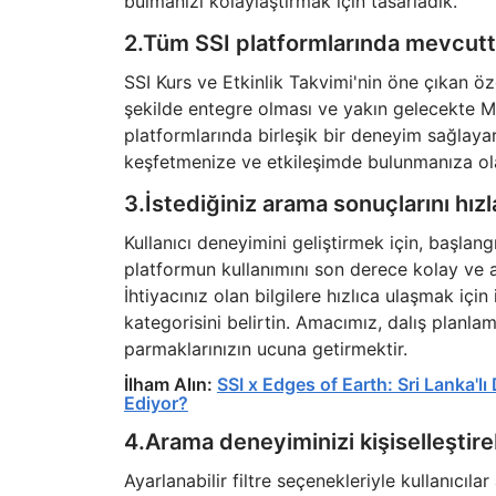
bulmanızı kolaylaştırmak için tasarladık.
2.Tüm SSI platformlarında mevcutt
SSI Kurs ve Etkinlik Takvimi'nin öne çıkan öz
şekilde entegre olması ve yakın gelecekte M
platformlarında birleşik bir deneyim sağlaya
keşfetmenize ve etkileşimde bulunmanıza ol
3.İstediğiniz arama sonuçlarını hızl
Kullanıcı deneyimini geliştirmek için, başla
platformun kullanımını son derece kolay ve an
İhtiyacınız olan bilgilere hızlıca ulaşmak için 
kategorisini belirtin. Amacımız, dalış planlam
parmaklarınızın ucuna getirmektir.
İlham Alın:
SSI x Edges of Earth: Sri Lanka'l
Ediyor?
4.Arama deneyiminizi kişiselleştireb
Ayarlanabilir filtre seçenekleriyle kullanıcılar