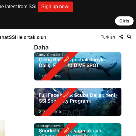
e latest from SSI!
Sign up now!
Giriş
Turkish
ahat
SSI ile ortak olun
Daha
Alamy-Christian-Zappel
Çekiç Başlı Köpekbalıklarıyla
Dalış: En İyi 10 DIVE SPOT
1 gün önce
Full Face Mask Scuba Dalışı: Yeni
SSI Specialty Programı
2 gün önce
predragvuckovic
Şnorkelle dalış yapmak için