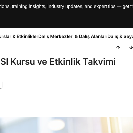
, training insights, industry updates, and expert tips — get th
urslar & Etkinlikler
Dalış Merkezleri & Dalış Alanları
Dalış & Sey
SI Kursu ve Etkinlik Takvimi