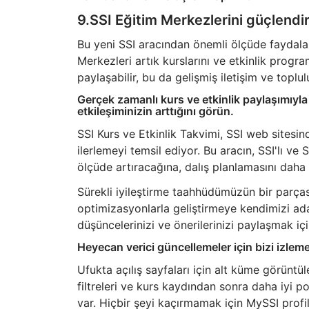
9.SSI Eğitim Merkezlerini güçlendir
Bu yeni SSI aracından önemli ölçüde faydalan
Merkezleri artık kurslarını ve etkinlik progr
paylaşabilir, bu da gelişmiş iletişim ve toplul
Gerçek zamanlı kurs ve etkinlik paylaşımıyla
etkileşiminizin arttığını görün.
SSI Kurs ve Etkinlik Takvimi, SSI web sitesin
ilerlemeyi temsil ediyor. Bu aracın, SSI'lı ve
ölçüde artıracağına, dalış planlamasını daha e
Sürekli iyileştirme taahhüdümüzün bir parçası
optimizasyonlarla geliştirmeye kendimizi adad
düşüncelerinizi ve önerilerinizi paylaşmak iç
Heyecan verici güncellemeler için bizi izle
Ufukta açılış sayfaları için alt küme görüntül
filtreleri ve kurs kaydından sonra daha iyi 
var. Hiçbir şeyi kaçırmamak için MySSI profil