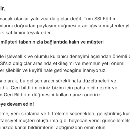
ir.
acak olanlar yalnızca dalgıçlar değil. Tüm SSI Eğitim
amlarını doğrudan paylaşım düğmesi aracılığıyla müşterileriyl
uk katılımını teşvik eder.
 müşteri tabanınızla bağlantıda kalın ve müşteri
de işlevsellik ve olumlu kullanıcı deneyimi açısından önemli 
 SSI'sız dalgıçlar arasında etkileşimi ve memnuniyeti önemli
rişilebilir ve keyifli hale getireceğine inanıyoruz.
 olarak, bu gelişen aracı sürekli hata düzeltmeleri ve
ık. Geri bildirimleriniz bizim için paha biçilmezdir ve
in Geri Bildirim düğmesini kullanmanızı öneririz.
meye devam edin!
eme, yeni sıralama ve filtreleme seçenekleri, geliştirilmiş ku
potansiyel müşteri oluşturma gibi heyecan verici güncellemel
inizde kanal bildirimlerini açtığınızdan emin olun.