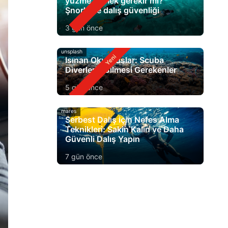
yüzme bilmek gerekir mi?
Şnorkelle dalış güvenliği
3 gün önce
unsplash
Isınan Okyanuslar: Scuba
Diverlerin Bilmesi Gerekenler
5 gün önce
mares
Serbest Dalış için Nefes Alma
Teknikleri: Sakin Kalın ve Daha
Güvenli Dalış Yapın
7 gün önce