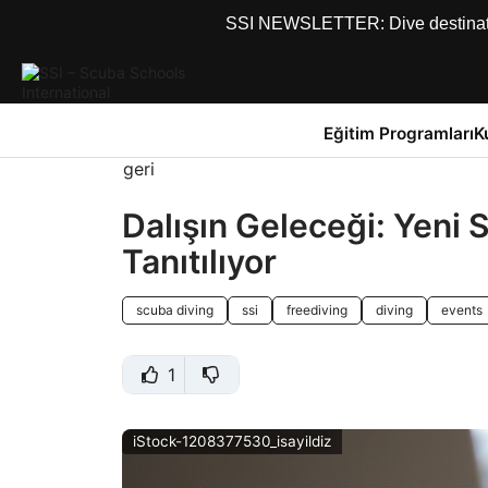
SSI NEWSLETTER: Dive destinations
Eğitim Programları
K
geri
Dalışın Geleceği: Yeni S
Tanıtılıyor
scuba diving
ssi
freediving
diving
events
1
iStock-1208377530_isayildiz