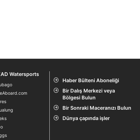
AD Watersports
Haber Bülteni Aboneliği
ubago
Bir Dalış Merkezi veya
veAboard.com
Bölgesi Bulun
res
Bir Sonraki Maceranızı Bulun
ualung
Dünya çapında işler
eks
vo
ggs