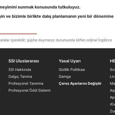
 deneyimini sunmak konusunda tutkuluyuz.
in ve bizimle birlikte dalış planlamanın yeni bir dönemine
talar içerebilir; şüphe duymanız durumunda lütfen orijinal İngilizce
SSI Uluslararası
Yasal Uyarı
HE
SSI Hakkında
Gizlilik Politikası
Sc
Dalgıç Tanıma
Damga
Li
Profesyonel Tanınma
Çerez Ayarlarını Değiştir
Ma
r
Profesyonel Ödül Sistemi
Aq
Ap
rE
Zo