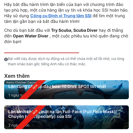
Hãy bắt đầu hành trình lặn biển của bạn với chương trình đào
tạo phù hợp, một cửa hàng lặn uy tín và khóa học SSI hoàn hảo.
Hãy sử dụng
Công cụ Định vị Trung tâm SSI
để tìm một trung
tâm lặn gần bạn và bắt đầu hành trình!
Cho dù bạn bắt đầu với
Try Scuba, Scuba Diver
hay đi thẳng
đến
Open Water Diver
, một cuộc phiêu lưu khó quên đang chờ
đón bạn!
Bài viết này được dịch tự động và có thể chứa một số lỗi nhỏ; vui lòng
tham khảo bản gốc tiếng Anh nếu có thắc mắc.
Xem thêm
Alamy-Christian-Zappel
Lặn cùng cá mập đầu búa: 10 DIVE SPOT tốt nhất
1 ngày trước
Lặn bình khí với mặt nạ lặn Full-Face (Full Face Mask):
Chuyên biệt (Specialty) của SSI
2 ngày trước