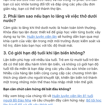
bạn có sức khỏe tương đối tốt và đáp ứng các yêu cầu đơn
giản này, bạn có thể trở thành thợ lặn.
2. Phải làm sao nếu bạn lo lắng về việc thở dưới
nước?
Cảm giác lo lắng khi thở dưới nước là hoàn toàn bình thường.
Khóa đào tạo lặn được thiết kế để giúp học viên từng bước xây
dựng sự tự tin.
Huấn luyện viên lặn
sẽ hướng dẫn bạn qua mọi
khía cạnh của việc lặn trong một môi trường được kiểm soát và
hỗ trợ, đảm bảo bạn học với tốc độ thoải mái.
3. Có giới hạn độ tuổi khi lặn biển không?
Lặn biển phù hợp với nhiều lứa tuổi. Trẻ em từ mười tuổi trở lên
đã có thể bắt đầu hành trình lặn biển, và không có giới hạn độ
tuổi tối đa miễn là bạn đáp ứng các yêu cầu sức khỏe cơ bản.
Nhiều cửa hàng lặn biển cũng cung cấp các chương trình lặn
thích ứng dành cho người khuyết tật, khiến lặn biển trở thành
một trong những môn thể thao hòa nhập nhất trên thế giới.
Bạn cần chút cảm hứng để bắt đầu không?
Hãy xem blog của chúng tôi về
Huấn luyện viên lặn 81 tuổi
người Bồ Đào Nha
và câu chuyện đầy cảm hứng này:
Bố tôi học
lặn ở tuổi 65 và rất yêu thích nó!