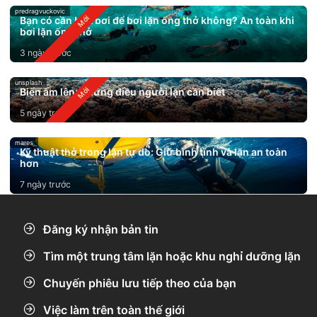
predragvuckovic
Bạn có cần biết bơi để bơi lặn ống thở không? An toàn khi
bơi lặn ống thở
3 ngày trước
unsplash
Biển ấm lên: Những điều người lặn cần biết
5 ngày trước
mares
Kỹ thuật thở trong lặn tự do: Giữ bình tĩnh và lặn an toàn
hơn
7 ngày trước
Đăng ký nhận bản tin
Tìm một trung tâm lặn hoặc khu nghỉ dưỡng lặn
Chuyến phiêu lưu tiếp theo của bạn
Việc làm trên toàn thế giới