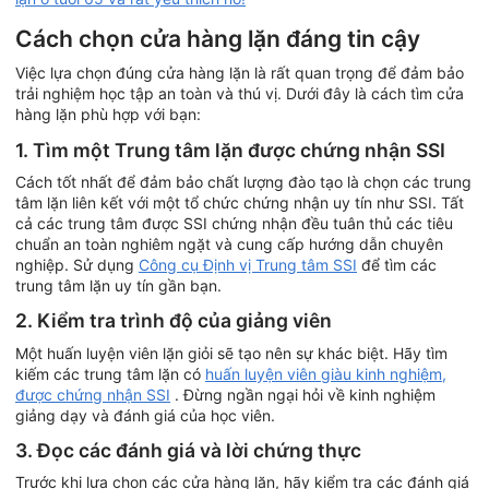
Cách chọn cửa hàng lặn đáng tin cậy
Việc lựa chọn đúng cửa hàng lặn là rất quan trọng để đảm bảo
trải nghiệm học tập an toàn và thú vị. Dưới đây là cách tìm cửa
hàng lặn phù hợp với bạn:
1. Tìm một Trung tâm lặn được chứng nhận SSI
Cách tốt nhất để đảm bảo chất lượng đào tạo là chọn các trung
tâm lặn liên kết với một tổ chức chứng nhận uy tín như SSI. Tất
cả các trung tâm được SSI chứng nhận đều tuân thủ các tiêu
chuẩn an toàn nghiêm ngặt và cung cấp hướng dẫn chuyên
nghiệp. Sử dụng
Công cụ Định vị Trung tâm SSI
để tìm các
trung tâm lặn uy tín gần bạn.
2. Kiểm tra trình độ của giảng viên
Một huấn luyện viên lặn giỏi sẽ tạo nên sự khác biệt. Hãy tìm
kiếm các trung tâm lặn có
huấn luyện viên giàu kinh nghiệm,
được chứng nhận SSI
. Đừng ngần ngại hỏi về kinh nghiệm
giảng dạy và đánh giá của học viên.
3. Đọc các đánh giá và lời chứng thực
Trước khi lựa chọn các cửa hàng lặn, hãy kiểm tra các đánh giá