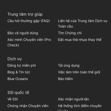
Trung tâm trợ giúp
Câu hỏi thường gặp (FAQ)
Liên hệ của Trung tâm Dịch vụ
Toàn cầu
Bảo vệ người dùng
Tìm Chứng chỉ
Xác minh Chuyên viên (Pro
Đặt mua thẻ nhựa thay thế
Check)
Dịch vụ
Đăng ký miễn phí
Tải ứng dụng
Blog & Tin tức
Việc làm trên toàn thế giới
Blue Oceans
Bảo hiểm
SSI quốc tế
Về SSI
Xác nhận người lặn
Chứng nhận Chuyên viên
Hệ thống tích điểm chuyên