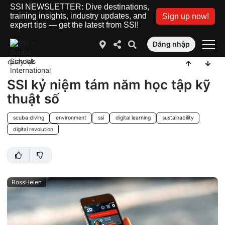
SSI NEWSLETTER: Dive destinations,
training insights, industry updates, and
Sign up now!
expert tips — get the latest from SSI!
Đăng nhập
quay lại
SSI kỷ niệm tám năm học tập kỹ
thuật số
scuba diving
environment
ssi
digital learning
sustainability
digital revolution
RossHelen