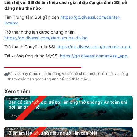
Liên hệ với SSI để tìm hiểu cách gia nhập đại gia đình SSI dễ
dàng như thế nào
.
Tìm Trung tâm SSI gần bạn
https://go.divessi.com/center-
locator
Trở thành thợ lặn được chứng nhận
https://go.divessi.com/start-scuba-diving
Trở thành Chuyên gia SSI
https://go.divessi.com/become-a-pro
Tải xuống ứng dụng MySSI
https://go.divessi.com/myssi_app
Bài viết này được dịch tự động và có thể chứa một số lỗi nhỏ; vui lòng
tham khảo bản gốc tiếng Anh nếu có thắc mắc.
Xem thêm
predragvuckovic
Bạn có cần biết bơi để bơi lặn ống thở không? An toàn khi
bơi lặn ống thở
Hôm nay
unsplash
Biển ấm lên: Những điều người lặn cần biết