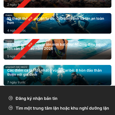
2 ngày trước
mares
Kỹ thuật thở trong lặn tự do: Giữ bình tĩnh và lặn an toàn
hơn
4 ngày trước
zoggs
Bài học bơi cho người lớn mới bắt đầu: Những điều người
lớn cần biết vào năm 2026
5 ngày trước
unsplash-loki-loki22
Các điểm ca lặn tốt nhất ở vùng Caribê: 8 hòn đảo thân
thiện với gia đình
7 ngày trước
Đăng ký nhận bản tin
Tìm một trung tâm lặn hoặc khu nghỉ dưỡng lặn