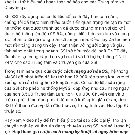
kho lưu trữ biểu mẫu hoàn toàn số hóa cho các Trung tâm và
Chuyên gia.
Khi SSI xây dựng cơ sở dữ liệu số cách đây hơn tám năm,
chúng tôi đã thực hiện nhiều bước tiến quan trọng để tạo ra một
hệ thống đạt được thành tích đã được chứng minh với độ khả
dụng hệ thống lên đến 99,9%, cùng nhiều bản sao lưu và mạng
lưới phân phối nội dung toàn cầu mạnh mẽ. Điều này đã tạo nên
một nền tảng đáng tin cậy, thân thiện với người dùng và giàu
tính năng nhất trong ngành. SSI sở hữu một đội ngũ CNTT đầy
đủ nhân sự, cung cấp dịch vụ bảo trì và hỗ trợ hệ thống CNTT
24/7 cho các Trung tâm và Chuyên gia của SSI.
Trong tám năm qua của
cuộc cách mạng số hóa SSI,
hệ thống
MySSI đã phát triển để lưu trữ hơn 12.000 tệp trong khu vực tải
xuống, có sẵn bằng hơn 35 ngôn ngữ. Cơ sở dữ liệu sâu rộng
của SSI cho phép hệ thống MySSI đáp ứng nhu cầu hàng ngày
của hơn 3.500 Trung tâm Lặn, hơn 100.000 Chuyên gia và 3
triệu người dùng đang hoạt động mà không bị gián đoạn, đưa
SSI trở thành đơn vị dẫn đầu thực sự trong lĩnh vực Học tập Kỹ
thuật số.
Hãy xem video này để tìm hiểu lý do tại sao các đại lý, thợ lặn
chuyên nghiệp và thợ lặn đang chuyển sang SSI với số lượng kỷ
lục.
Hãy tham gia
cuộc cách mạng kỹ thuật số ngay hôm nay!