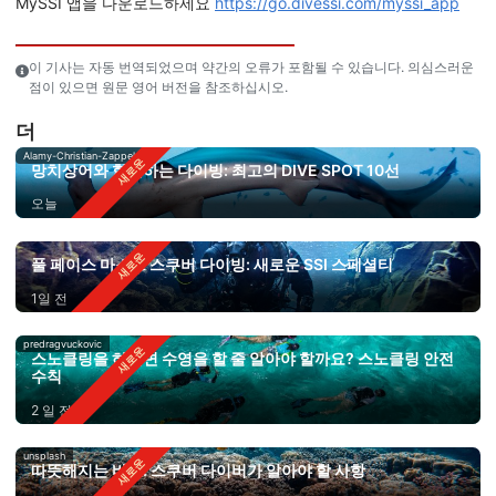
MySSI 앱을 다운로드하세요
https://go.divessi.com/myssi_app
이 기사는 자동 번역되었으며 약간의 오류가 포함될 수 있습니다. 의심스러운
점이 있으면 원문 영어 버전을 참조하십시오.
더
Alamy-Christian-Zappel
망치상어와 함께하는 다이빙: 최고의 DIVE SPOT 10선
오늘
풀 페이스 마스크 스쿠버 다이빙: 새로운 SSI 스페셜티
1일 전
predragvuckovic
스노클링을 하려면 수영을 할 줄 알아야 할까요? 스노클링 안전
수칙
2 일 전
unsplash
따뜻해지는 바다: 스쿠버 다이버가 알아야 할 사항