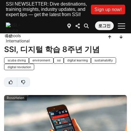
SSI NEWSLETTER: Dive destinations,
training insights, industry updates, and
Sign up now!
expert tips — get the latest from SSI!
로그인
뒤로
SSI, 디지털 학습 8주년 기념
scuba diving
environment
ssi
digital learning
sustainability
digital revolution
RossHelen