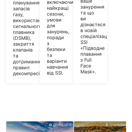
ваше
включаючи
планування
занурення
найкращі
запасів
та що
сезони,
газу,
ви
умови
використання
дізнаєтеся
для
сигнального
в новій
занурень,
плавника
спеціалізації
поради
(DSMB),
SSI
з
закриття
«Підводне
безпеки
клапанів
плавання
та
та
з Full
варіанти
дотримання
Face
навчання
правил
Mask».
від SSI.
декомпресії.
© iStock/4FR
© iStock/ferrant