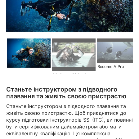
Become A Pro
SSI Scuba Diving Instructor | Become a Pro
Станьте інструктором з підводного
плавання та живіть своєю пристрастю
Станьте інструктором з підводного плавання та
живіть своєю пристрастю. Щоб приєднатися до
курсу підготовки інструкторів SSI (ITC), ви повинні
бути сертифікованим дайвмайстром або мати
еквівалентну кваліфікацію. Ця комплексна