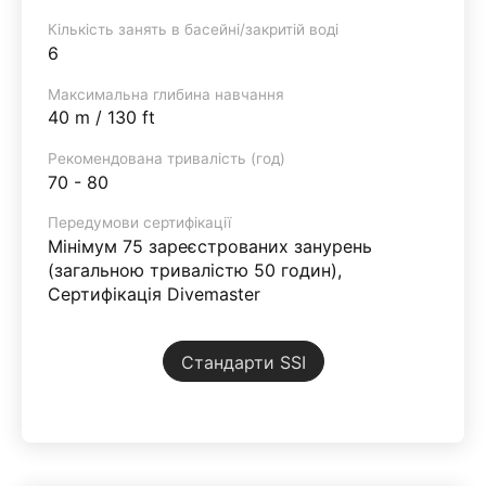
Кількість занять в басейні/закритій воді
6
Максимальна глибина навчання
40 m / 130 ft
Рекомендована тривалість (год)
70 - 80
Передумови сертифікації
Мінімум 75 зареєстрованих занурень
(загальною тривалістю 50 годин),
Сертифікація Divemaster
Стандарти SSI