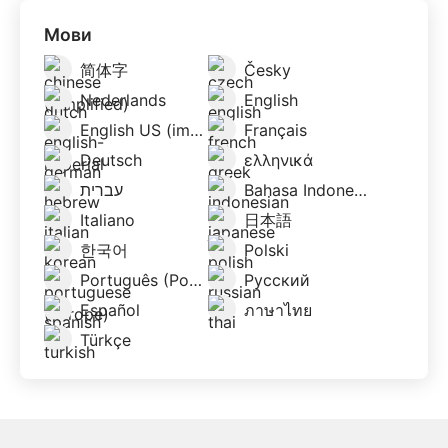
Мови
简体字
Česky
Nederlands
English
English US (imperial)
Français
Deutsch
ελληνικά
עברית
Bahasa Indonesia
Italiano
日本語
한국어
Polski
Português (Portugal)
Русский
Español
ภาษาไทย
Türkçe