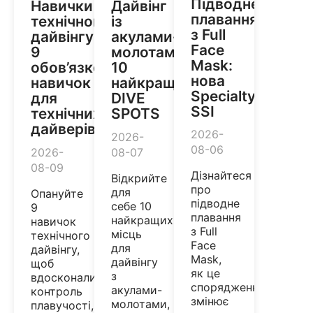
Підводне
Навички
Дайвінг
плавання
технічного
із
з Full
дайвінгу:
акулами-
Face
9
молотами:
Mask:
обов’язкових
10
нова
навичок
найкращих
Specialty
для
DIVE
SSI
технічних
SPOTS
дайверів
2026-
2026-
08-06
2026-
08-07
08-09
Дізнайтеся
Відкрийте
про
для
Опануйте
підводне
себе 10
9
плавання
найкращих
навичок
з Full
місць
технічного
Face
для
дайвінгу,
Mask,
дайвінгу
щоб
як це
з
вдосконалити
спорядження
акулами-
контроль
змінює
молотами,
плавучості,