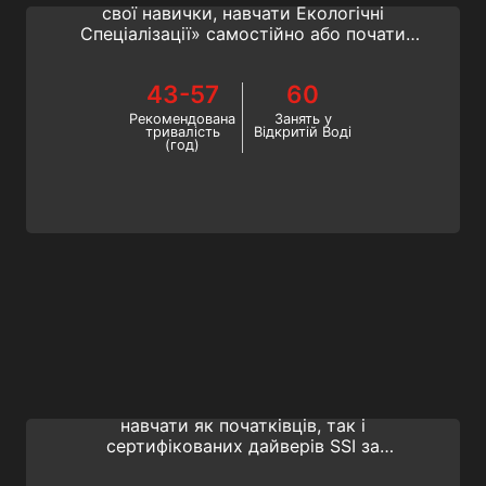
свої навички, навчати Екологічні
Спеціалізації» самостійно або почати
шлях до того, щоб стати інструктором з
підводного плавання? Стань Divemaster!
43-57
60
Рекомендована
Занять у
тривалість
Відкритій Воді
(год)
Instructor Evaluation
Станьте Open Water Instructor, відвідавши
курс підготовки інструкторів, і навчіться
навчати як початківців, так і
сертифікованих дайверів SSI за
допомогою новітніх цифрових технологій