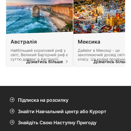
Австралія
Мексика
Найбільший кораловий риф у
Дайвінг в Мексиці - це
світі, Великий Бар'єрний риф є
захоплюючий досвід світово
суттю дайвінг в Австралії.
класу. Ця країна пропонує
Дізнатись більше
Дізнатись більш
безліч пригод і ландшафт,
повний природних чудес.
Підписка на розсилку
Знайти Навчальний центр або Курорт
Знайдіть Свою Наступну Пригоду