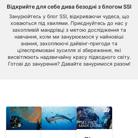
Відкрийте для себе дива безодні з блогом SSI
Занурюйтесь у блог SSI, відкриваючи чудеса, що
ховаються під хвилями. Приєднуйтесь до нас у
захопливій мандрівці з метою дослідження та
навчання, коли ми занурюємося у найновіші
знання, захоплюючі дайвінг-пригоди та
цілеспрямовані зусилля зі збереження, які
висвітлюють надзвичайну красу підводного світу.
Готові до занурення? Давайте зануримося разом!