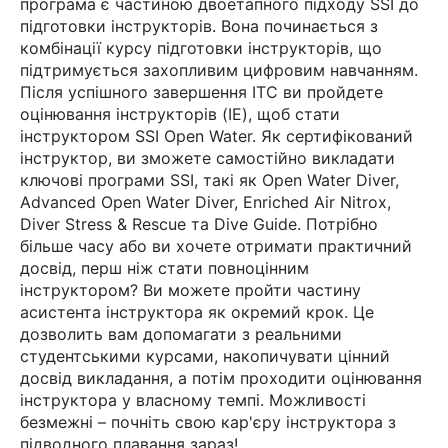
програма є частиною двоетапного підходу SSI до
підготовки інструкторів. Вона починається з
комбінації курсу підготовки інструкторів, що
підтримується захопливим цифровим навчанням.
Після успішного завершення ITC ви пройдете
оцінювання інструкторів (IE), щоб стати
інструктором SSI Open Water. Як сертифікований
інструктор, ви зможете самостійно викладати
ключові програми SSI, такі як Open Water Diver,
Advanced Open Water Diver, Enriched Air Nitrox,
Diver Stress & Rescue та Dive Guide. Потрібно
більше часу або ви хочете отримати практичний
досвід, перш ніж стати повноцінним
інструктором? Ви можете пройти частину
асистента інструктора як окремий крок. Це
дозволить вам допомагати з реальними
студентськими курсами, накопичувати цінний
досвід викладання, а потім проходити оцінювання
інструктора у власному темпі. Можливості
безмежні – почніть свою кар'єру інструктора з
підводного плавання зараз!