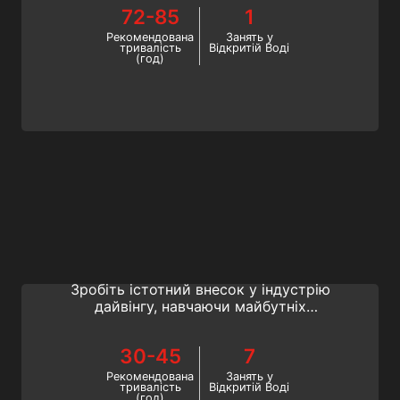
навчання. Продовжуйте навчання
72-85
1
інструктора з підводного плавання;
станьте елітним інструктором SSI.
Рекомендована
Занять у
тривалість
Відкритій Воді
(год)
Assistant Instructor Trainer
Відчуйте абсолютно новий рівень освіти
в якості Assistant Instructor Trainer.
Зробіть істотний внесок у індустрію
дайвінгу, навчаючи майбутніх
інструкторів підводного плавання.
Станьте SSI Assistant Instructor Trainer
30-45
7
вже сьогодні!
Рекомендована
Занять у
тривалість
Відкритій Воді
(год)