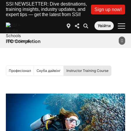
SSI NEWSLETTER: Dive destinations,
training insights, industry updates, and
Sign up now!
expert tips — get the latest from SSI!
Увійти
ITC Completion
Професіонал
Скуба дайвінг
Instructor Training Course
©