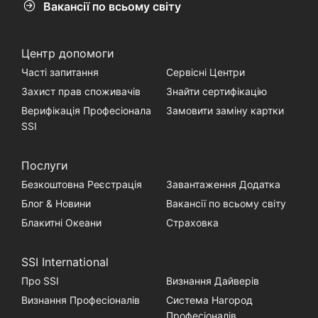
Вакансії по всьому світу
Центр допомоги
Часті запитання
Сервісні Центри
Захист прав споживачів
Знайти сертифікацію
Верифікація Професіонала
Замовити заміну картки
SSI
Послуги
Безкоштовна Реєстрація
Завантаження Додатка
Блог & Новини
Вакансії по всьому світу
Блакитні Океани
Страховка
SSI International
Про SSI
Визнання Дайверів
Визнання Професіоналів
Система Нагород
Професіоналів