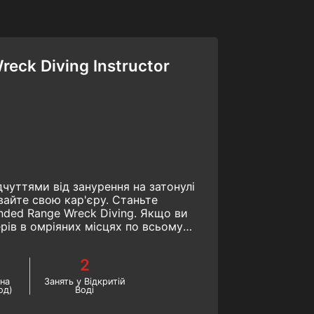
eck Diving Instructor
дчуттями від занурення на затонулі
вайте свою кар'єру. Станьте
nded Range Wreck Diving. Якщо ви
рів в омріяних місцях по всьому
осіб зробити це. Почніть цей курс
 затонулі кораблі вже сьогодні!
2
на
Занять у Відкритій
од)
Воді