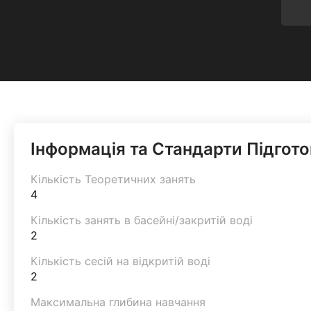
Інформація та Стандарти Підгот
Кількість Теоретичних занять
4
Кількість занять в басейні/закритій воді
2
Кількість сесій на відкритій воді
2
Максимальна глибина навчання