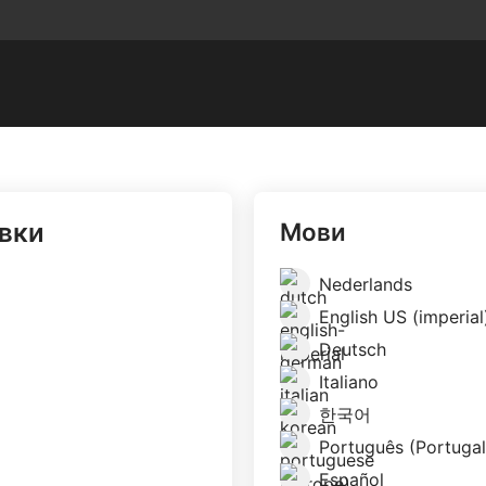
овки
Мови
Nederlands
English US (imperial
Deutsch
Italiano
한국어
Português (Portugal
Español