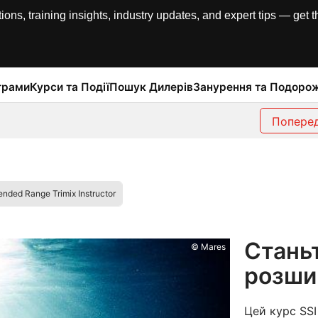
, training insights, industry updates, and expert tips — get th
грами
Курси та Події
Пошук Дилерів
Занурення та Подорож
Поперед
ended Range Trimix Instructor
Станьт
© Mares
розши
Цей курс SSI