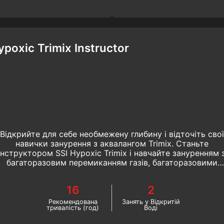
ypoxic Trimix Instructor
Відкрийте для себе необмежену глибину і відточіть свої
навички занурення з аквалангом Trimix. Станьте
інструктором SSI Hypoxic Trimix і навчайте зануренням 
багаторазовим перемиканням газів, багаторазовими
зупинками та декомпресійним зануренням на
максимальну глибину до 100 метрів. Почніть цей курс
16
2
інструктора з підводного плавання зараз!
Рекомендована
Занять у Відкритій
тривалість (год)
Воді