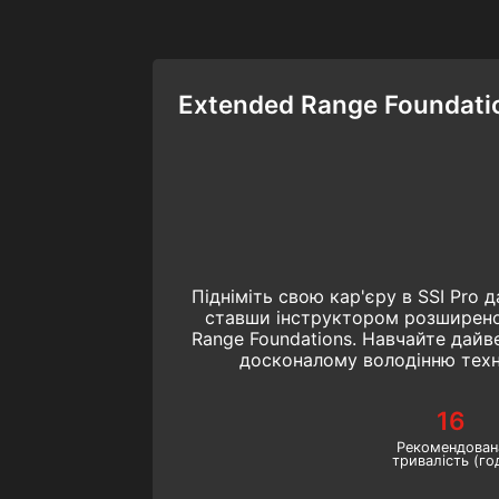
Extended Range Foundatio
Підніміть свою кар'єру в SSI Pro д
ставши інструктором розширено
Range Foundations. Навчайте дайв
досконалому володінню тех
підводного плавання. Почніть
технічного дайвінгу онлай
16
Рекомендован
тривалість (го