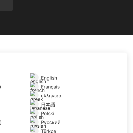
English
)
Français
ελληνικά
日本語
Polski
)
Русский
Türkçe