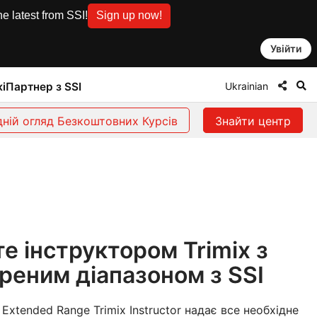
e latest from SSI!
Sign up now!
Увійти
Ukrainian
і
Партнер з SSI
ній огляд Безкоштовних Курсів
Знайти центр
е інструктором Trimix з
реним діапазоном з SSI
 Extended Range Trimix Instructor надає все необхідне