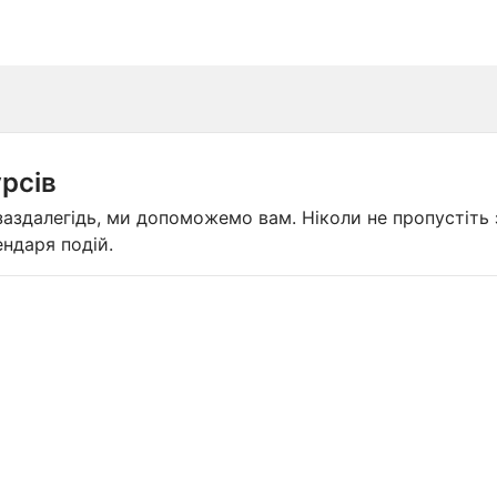
урсів
е заздалегідь, ми допоможемо вам. Ніколи не пропустіт
ндаря подій.