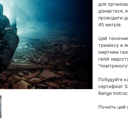
для організа
дізнаєтеся, 
проводити д
45 метрів.
Цей технічн
триміксу в я
інертним газ
гелій недост
"повітряного
Побудуйте к
сертифікат S
Range Instruc
Почніть цей 