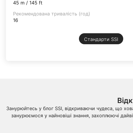
45 m / 145 ft
Рекомендована тривалість (год)
16
Стандарти SSI
Відк
Занурюйтесь у блог SSI, відкриваючи чудеса, що хов
занурюємося у найновіші знання, захоплюючі дайві