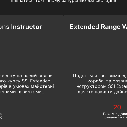
навчатися технічному зануренню SSI сьогодні!
ns Instructor
Extended Range Wr
айвінгу на новий рівень,
Поділіться гострими ві
го курсу SSI Extended
кораблі та розви
ерів в умовах майстерні
інструктором SSI Exte
нічними навичками
хочете навчати дайве
 цей важливий курс
світу, це найкращий сп
н вже сьогодні!
SSI по зануренням на
20
а
Рекомендова
д)
тривалість (г