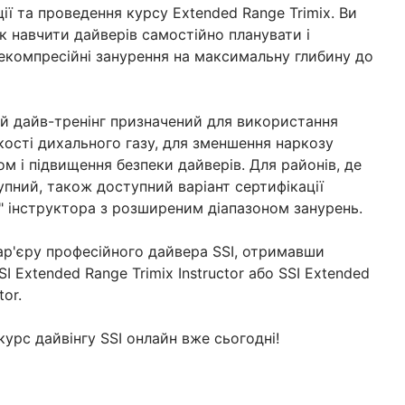
ції та проведення курсу Extended Range Trimix. Ви
як навчити дайверів самостійно планувати і
екомпресійні занурення на максимальну глибину до
ий дайв-тренінг призначений для використання
кості дихального газу, для зменшення наркозу
ом і підвищення безпеки дайверів. Для районів, де
упний, також доступний варіант сертифікації
" інструктора з розширеним діапазоном занурень.
ар'єру професійного дайвера SSI, отримавши
SI Extended Range Trimix Instructor або SSI Extended
tor.
курс дайвінгу SSI онлайн вже сьогодні!