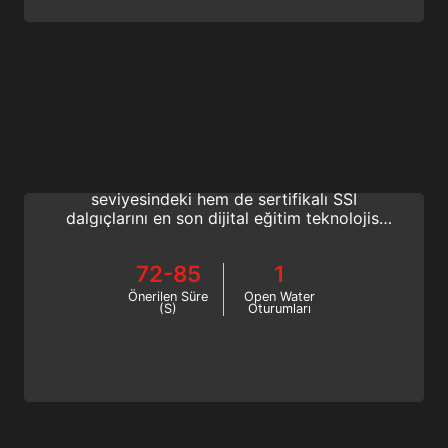
Instructor Evaluation
Eğitmen Yetiştirme Kursuna katılarak Open
Water Eğitmeni olun ve hem başlangıç
seviyesindeki hem de sertifikalı SSI
dalgıçlarını en son dijital eğitim teknolojisi
ile eğitmeyi öğrenin. Tüplü dalış eğitmeni
eğitiminize devam edin; elit bir SSI Eğitmeni
72-85
1
olun.
Önerilen Süre
Open Water
(S)
Oturumları