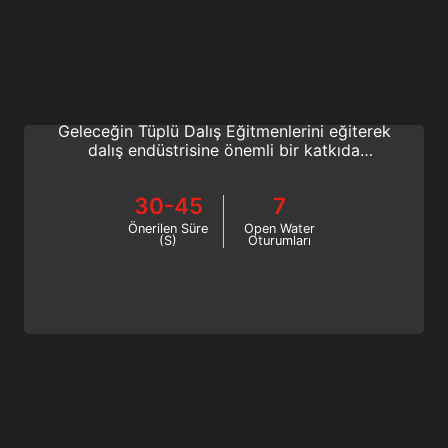
Assistant Instructor Trainer
Asistan Eğitmen Eğitmeni olarak tamamen
yeni bir eğitim seviyesini deneyimleyin.
Geleceğin Tüplü Dalış Eğitmenlerini eğiterek
dalış endüstrisine önemli bir katkıda
bulunun. Bugün bir SSI Asistan Eğitmen
Eğitmeni olun!
30-45
7
Önerilen Süre
Open Water
(S)
Oturumları