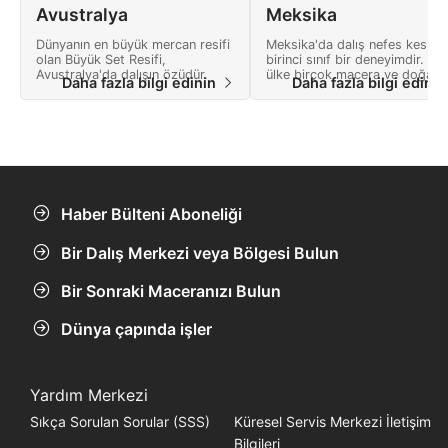
Avustralya
Meksika
Dünyanın en büyük mercan resifi
Meksika'da dalış nefes kesici,
olan Büyük Set Resifi,
birinci sınıf bir deneyimdir. Bu
Avustralya'da dalışın özüdür.
ülke birçok macera ve doğa
Daha fazla bilgi edinin
Daha fazla bilgi edini
harikaları dolu bir manzara
sunmaktadır.
Haber Bülteni Aboneliği
Bir Dalış Merkezi veya Bölgesi Bulun
Bir Sonraki Maceranızı Bulun
Dünya çapında işler
Yardım Merkezi
Sıkça Sorulan Sorular (SSS)
Küresel Servis Merkezi İletişim
Bilgileri