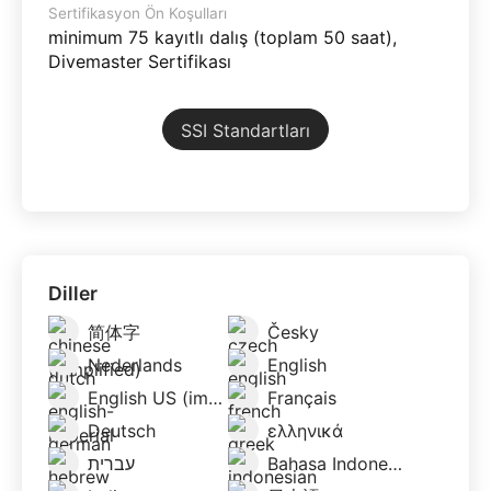
Sertifikasyon Ön Koşulları
minimum 75 kayıtlı dalış (toplam 50 saat),
Divemaster Sertifikası
SSI Standartları
Diller
简体字
Česky
Nederlands
English
English US (imperial)
Français
Deutsch
ελληνικά
עברית
Bahasa Indonesia