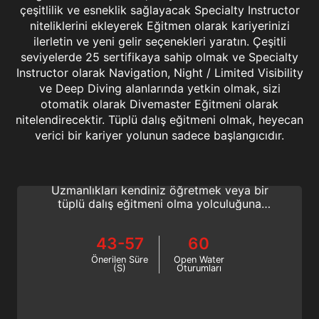
çeşitlilik ve esneklik sağlayacak Specialty Instructor
niteliklerini ekleyerek Eğitmen olarak kariyerinizi
ilerletin ve yeni gelir seçenekleri yaratın. Çeşitli
seviyelerde 25 sertifikaya sahip olmak ve Specialty
Instructor olarak Navigation, Night / Limited Visibility
ve Deep Diving alanlarında yetkin olmak, sizi
otomatik olarak Divemaster Eğitmeni olarak
nitelendirecektir. Tüplü dalış eğitmeni olmak, heyecan
Divemaster
verici bir kariyer yolunun sadece başlangıcıdır.
Sertifikalı dalgıçları su altında yönlendirmek,
becerilerinizi geliştirmek, Ekoloji
Uzmanlıkları kendiniz öğretmek veya bir
tüplü dalış eğitmeni olma yolculuğuna
başlamak mı istiyorsunuz? Divemaster Olun!
43-57
60
Önerilen Süre
Open Water
(S)
Oturumları