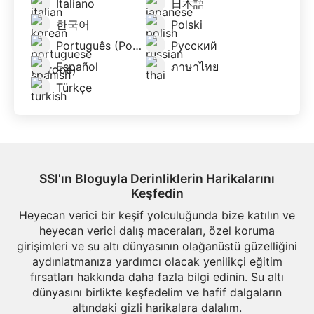
Italiano
日本語
한국어
Polski
Português (Portugal)
Русский
Español
ภาษาไทย
Türkçe
SSI'ın Bloguyla Derinliklerin Harikalarını
Keşfedin
Heyecan verici bir keşif yolculuğunda bize katılın ve
heyecan verici dalış maceraları, özel koruma
girişimleri ve su altı dünyasının olağanüstü güzelliğini
aydınlatmanıza yardımcı olacak yenilikçi eğitim
fırsatları hakkında daha fazla bilgi edinin. Su altı
dünyasını birlikte keşfedelim ve hafif dalgaların
altındaki gizli harikalara dalalım.