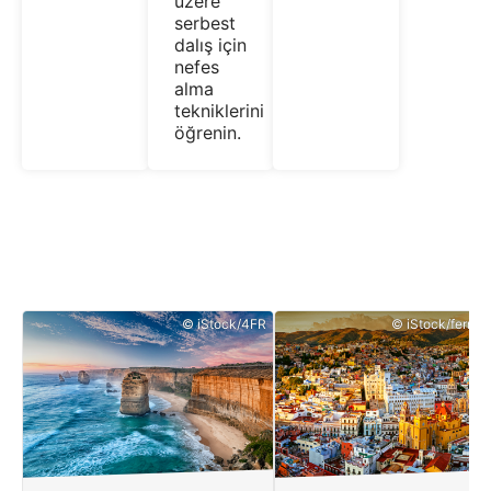
üzere
serbest
dalış için
nefes
alma
tekniklerini
öğrenin.
© iStock/4FR
© iStock/ferrant