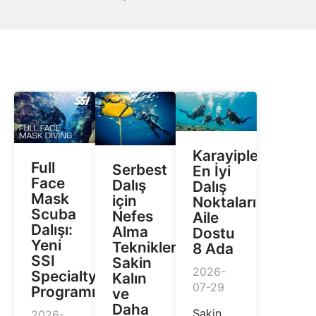
Karayipler’deki
Full
Serbest
En İyi
Face
Dalış
Dalış
Mask
için
Noktaları:
Scuba
Nefes
Aile
Dalışı:
Alma
Dostu
Yeni
Teknikleri:
8 Ada
SSI
Sakin
2026-
Specialty
Kalın
07-29
Programı
ve
Daha
Sakin
2026-