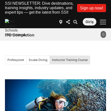
SSI NEWSLETTER: Dive destinations,
training insights, industry updates, and
Sign up now!
expert tips — get the latest from SSI!
Giriş
ITC Completion
Profesyonel
Scuba Diving
Instructor Training Course
©