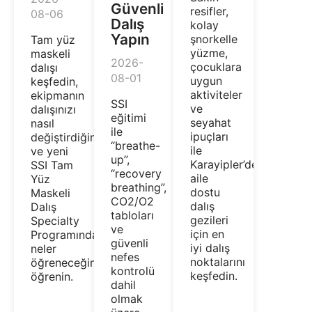
Güvenli
resifler,
08-06
Dalış
kolay
Yapın
şnorkelle
Tam yüz
yüzme,
maskeli
2026-
çocuklara
dalışı
08-01
uygun
keşfedin,
aktiviteler
ekipmanın
SSI
ve
dalışınızı
eğitimi
seyahat
nasıl
ile
ipuçları
değiştirdiğini
“breathe-
ile
ve yeni
up”,
Karayipler’de
SSI Tam
“recovery
aile
Yüz
breathing”,
dostu
Maskeli
CO2/O2
dalış
Dalış
tabloları
gezileri
Specialty
ve
için en
Programında
güvenli
iyi dalış
neler
nefes
noktalarını
öğreneceğinizi
kontrolü
keşfedin.
öğrenin.
dahil
olmak