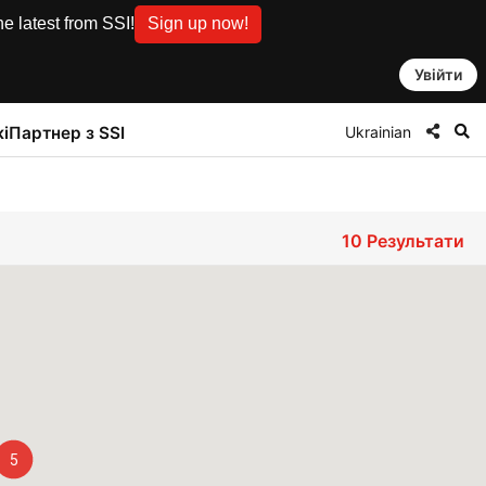
e latest from SSI!
Sign up now!
Увійти
Ukrainian
і
Партнер з SSI
10
Результати
5