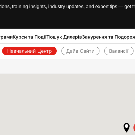
, training insights, industry updates, and expert tips — get th
грами
Курси та Події
Пошук Дилерів
Занурення та Подорож
Навчальний Центр
Дайв Сайти
Вакансії
Назад