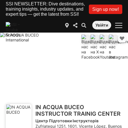
SSI NEWSLETTER: Dive destinations,
training insights, industry updates, and
Sign up now!
expert tips — get the latest from SSI!
Увійти
IN ACQUA BUCEO
INSTRUCTOR TRAINIG CENTER
Центр Підготовки Інструкторів
Zufriategui 1251, 1601, Vicente López, Buenos