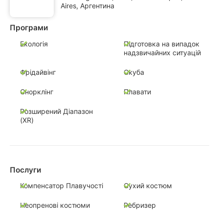
Aires, Аргентина
Програми
Екологія
Підготовка на випадок
надзвичайних ситуацій
Фрідайвінг
Скуба
Снорклінг
Плавати
Розширений Діапазон
(XR)
Послуги
Компенсатор Плавучості
Сухий костюм
Неопренові костюми
Ребризер