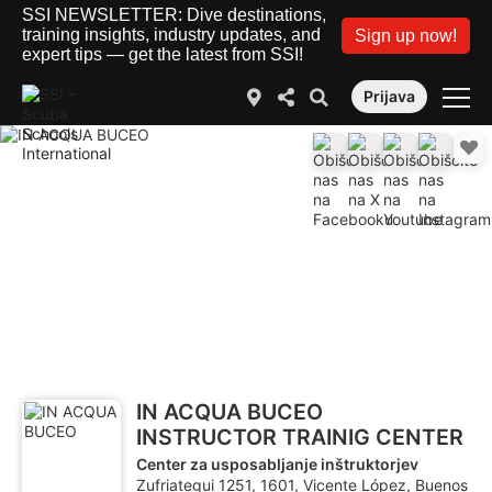
SSI NEWSLETTER: Dive destinations,
training insights, industry updates, and
Sign up now!
expert tips — get the latest from SSI!
Prijava
IN ACQUA BUCEO
INSTRUCTOR TRAINIG CENTER
Center za usposabljanje inštruktorjev
Zufriategui 1251, 1601, Vicente López, Buenos