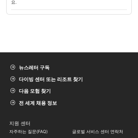
부세오 보네르는 지능적이고 유연한 로직이
세히 설명하고 물속에서의 스트레스에 대처하
가능한 비용 절감형 몰입형 시스템으로 전
고 두려움을 극복하기 위한 실용적인 전략을 제
세계적으로 인정받고 있습니다. 이는 고급
시합니다. 안전, 통제력, 편안함에 중점을 두고
비즈니스에 중요한 의미를 갖습니다: - 자율
있습니다. 이 프로그램은 오픈 워터 다이버 프로
적인 프로파일 계획 - 전략적 사이트 반복 -
그램에 필요한 수중 체력 평가에 대비할 수 있도
소비 및 시간 최적화 가능성 - 사진 촬영, 엔
록 특별히 고안되어 자신감을 가지고 진행할 수
터테인먼트 또는 탐험을 위한 자유로움 여기
있도록 도와줍니다.
에서 비즈니스는 비즈니스의 손에 달려 있습
니다. --- ???? 차이를 만드는 조건 습관적으
로 30미터를 초과하는 가시성. 점진적인 하
강을 허용하는 여유로운 대기 시간. 적당하
고 예측 가능한 전류. 안정적인 온도. 이상적
인 환경: 고급스러운 휴양지 ✔ 깊은 밤과 야
경 ✔ 실용적인 기술 설정 ✔ 유동성 및 소비
를 제어하는 엔터프라이즈 보네르; 퍼펙수
뉴스레터 구독
르; 퍼펙수르. --- ???? 높은 수준의 생물 다
양성 보네르 섬의 엄격한 보존 정책으로 인
해 보네르 섬의 건강한 생태계와 산호 구조
다이빙 센터 또는 리조트 찾기
가 우수한 상태로 유지되고 있습니다. 습관
적으로 발견됩니다: - 자연 보호 구역의 선착
장 - 푸른 바다를 가로지르는 아름다운 산호
다음 모험 찾기
초 - 안정적으로 매달려 있는 바라쿠다 - 보
호된 마이크로 해저의 산호초 - 전문 사진 촬
영을 위한 풍부한 마크로비다 각 다이빙은
전 세계 채용 정보
파노라마적인 진폭과 섬세한 디테일을 모두
제공합니다. --- ???? 국제적인 참조 야행성
보네르의 야행성 어류의 움직임은 특히 역동
적입니다. 실험을 위해 다음을 나타냅니다: -
지원 센터
발전된 행동 관찰 - 정확한 탐색의 실용성 -
서브아쿠아틱 커뮤니케이션의 최종 작업 -
자주하는 질문(FAQ)
글로벌 서비스 센터 연락처
다른 사진 레지스트리의 기회 그것은 보완이
아닙니다. 목적지에 필수적인 부분입니다.