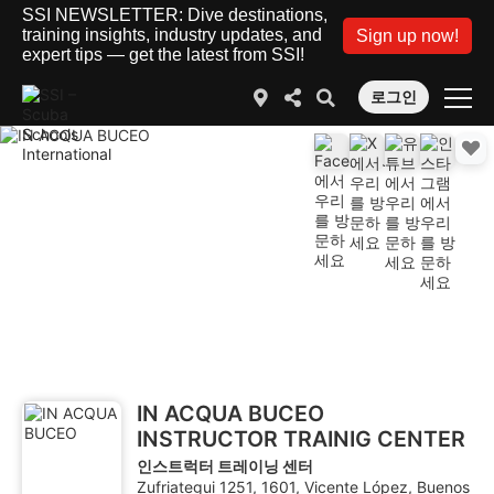
SSI NEWSLETTER: Dive destinations,
training insights, industry updates, and
Sign up now!
expert tips — get the latest from SSI!
로그인
IN ACQUA BUCEO
INSTRUCTOR TRAINIG CENTER
인스트럭터 트레이닝 센터
Zufriategui 1251, 1601, Vicente López, Buenos