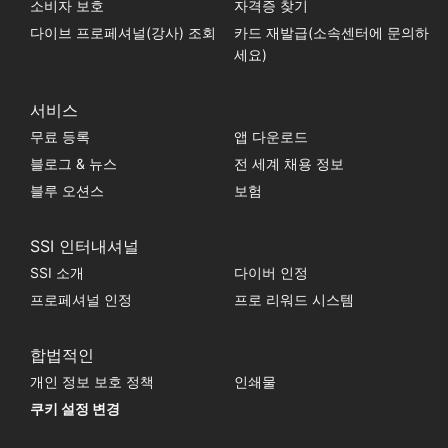
소비자 보호
자격증 찾기
???? 완전한 경험을 원합니다** --- ???? 양
심적인 보네르와 연결된 섬은 단순한 관광지
다이브 프로페셔널(강사) 조회
카드 재발급(소속센터에 문의하
가 아닙니다. 에스 컬쳐 드 부세오. 잠수부를
위해 배려된 인프라, 자연 친화적인 환경, 산
세요)
만함 없이 집중하고 휴식을 취할 수 있는 고
요한 분위기. 여유로움을 추구하는 여행객에
게 이상적인 장소입니다. ???? 라 인아쿠아
체험 | 레벨 우월 이 익스피리언스는 다음과
서비스
같은 기준에 따라 설계되었습니다: ✔ 소규모
그룹 ✔ 영구적인 기술 조정 ✔ 전략적 몰입
무료 등록
앱 다운로드
계획 ✔ 운영 유연성 ✔ 기준과 경험을 갖춘
블로그 & 뉴스
전 세계 채용 정보
소규모 커뮤니티 우리는 일반적인 여행을 조
직하지 않습니다. 그룹 수준이 개인의 경험
블루 오션스
보험
을 강화할 수 있는 상황을 조성합니다. ---
???? 참가자 프로필 이 여행은 다음을 지향
합니다: - 고급 레크리에이티브 배낭 - 리베
라나 구성의 기술적인 배낭 - 긴급한 해저 사
SSI 인터내셔널
진 - 세심하게 관리되고 전문적인 동반자 역
할을하는 프리미엄 배낭 - 아르헨티나 전문
SSI 소개
다이버 인정
컨덕션으로 국제적인 품질을 추구하는 배낭
바다가 당신의 정체성의 일부이고 당신의 스
프로페셔널 인정
프로 리워드 시스템
탠더드가 높다면,이 여행은 당신을 위해 생
각됩니다. --- ???? 컵 개수 제한 체험의 질을
유지하기 위해 컵 개수를 제한합니다. ????
**그룹에 가입하려면 신청하세요**.
합법적인
개인 정보 보호 정책
인쇄물
쿠키 설정 변경