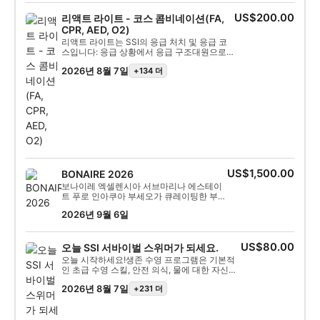
다이버 프로그램에 참여하기 위해 수영을 전문
적으로 할 필요는 없으며 연령 제한도 없습니다.
US$200.00
리액트 라이트 - 코스 콤비네이션(FA,
물속에서 편안함을 느끼고 부력을 유지할 수 있
CPR, AED, O2)
으며 일생일대의 모험을 시작할 준비가 되어 있
리액트 라이트는 SSI의 응급 처치 및 응급 코
으면 됩니다. 이 프로그램에서는 안전한 스노클
스입니다: 응급 상황에서 응급 구조대원으로
링에 필요한 장비와 기술을 배우게 됩니다. 오늘
서 행동하는 데 필요한 트레이닝과 지식을 제
스노클링 교육을 시작하고 SSI 스노클 다이버
2026년 8월 7일
+134 더
공합니다. 이 다이빙 프로그램은 완전히 유연
자격증 카드를 획득하세요!
하기 때문에 1차 치료, 응급 처치, CPR 및 1차
안정화 기술 등 관심 있는 주제를 선택할 수 있
습니다. 또한 스쿠버 다이빙 중 응급 상황에서
자동 외부 제세동(AED)과 산소 투여의 기초를
배울 수 있습니다. 이 프로그램은 아카데믹 세
션과 실습 시나리오가 결합되어 있어, 여러분
이 올바르게 수행하는 데 필요한 도구와 자신
감을 제공합니다. 자격을 취득하면, 응급 상황
발생 시 응급 처치, CPR 및 산소를 투여하고
AED 지원을 제공할 수 있게 됩니다. SSI 리액
US$1,500.00
BONAIRE 2026
트 라이트 자격 취득 - 지금 바로 시작하세요!
보나이레 엑셀렌시아 서브마리나 에스테이
트 푸로 인아쿠아 부세오가 큐레이팅한 부티
크 익스피디션 일부 목적지는 인기 있는 곳
2026년 9월 6일
입니다. 다른 여행지들은 추천 여행지입니
다. 보네르는 부세오의 국제적인 휴양지입니
다. 보전, 물의 맑음, 부세오의 문화가 어우러
US$80.00
져 수준 높은 경험을 제공하는 해양 휴양지
오늘 SSI 서바이벌 스위머가 되세요.
입니다. 인아쿠아 부세오는 기본적인 휴양지
오늘 시작하세요!생존 수영 프로그램은 기본적
에서 더 멀리 떨어진 바다를 즐기고 싶은 여
인 초급 수영 스킬, 안전 의식, 물에 대한 자신감
행객을 위해 설계된 익스피리언스를 선보입
등 포괄적인 교육을 제공합니다. 참가자들은 호
니다. 모든 몰입에서 정확성, 자율성 및 기술
2026년 8월 7일
+231 더
흡 조절, 효율적인 영법, 부력 및 생존 기술과 같
적인 깊이를 중시하는 사람들을 위한 여행입
은 필수 기술을 습득하는 동시에 다양한 수중 상
니다. ???? **개인 여행 신청하기** ???? **
황과 안전 장비의 올바른 사용법을 이해하게 됩
우선순위 목록에 액세스** ???? 간섭이 없는
니다. 이 매뉴얼은 다양한 수영 영법에 대해 자