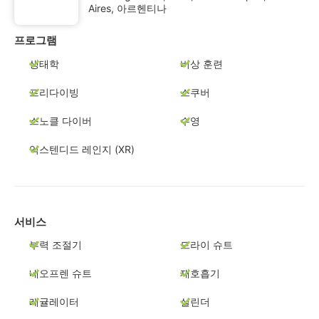
Aires, 아르헨티나
프로그램
생태학
비상 훈련
프리다이빙
스쿠버
스노클 다이버
수영
익스텐디드 레인지 (XR)
서비스
부력 조절기
드라이 슈트
네오프렌 슈트
재호흡기
레귤레이터
실린더