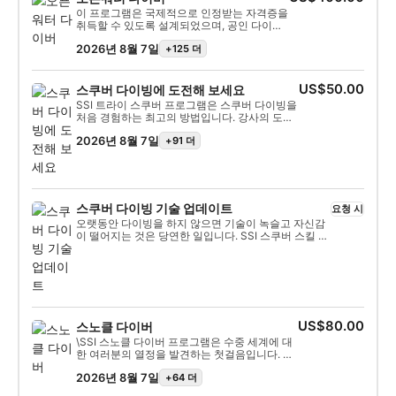
이 프로그램은 국제적으로 인정받는 자격증을
취득할 수 있도록 설계되었으며, 공인 다이버
로서의 모험을 시작하기에 이상적입니다. 개
2026년 8월 7일
+125 더
인별 맞춤 교육과 수중 실습을 통해 수중에서
완벽한 자신감을 가지고 다이빙하는 데 필요
한 기술과 경험을 갖추게 됩니다. SSI 오픈워
터 다이버 자격증을 취득하게 될 것입니다.
US$50.00
스쿠버 다이빙에 도전해 보세요
SSI 트라이 스쿠버 프로그램은 스쿠버 다이빙을
처음 경험하는 최고의 방법입니다. 강사의 도움
을 받아 안전한 수역에서 다이빙을 배우게 되며,
2026년 8월 7일
+91 더
강사는 모든 과정을 함께하며 잊지 못할 수중 경
험을 만끽하고 다이빙의 매력에 푹 빠질 수 있도
록 도와줍니다. 이 단기 과정을 수료하면 SSI 트
라이 스쿠버 자격증을 받게 되며, 분명 다시 다이
빙하고 싶은 마음이 들게 될 것입니다. 무궁무진
한 다이빙 경험이 여러분을 기다리고 있으며, 이
스쿠버 다이빙 기술 업데이트
요청 시
프로그램은 그 시작을 위한 완벽한 출발점입니
오랫동안 다이빙을 하지 않으면 기술이 녹슬고 자신감
다. 지금 바로 시작하세요!
이 떨어지는 것은 당연한 일입니다. SSI 스쿠버 스킬 업
데이트 과정을 통해 빠르게 다시 물속으로 들어가 편안
하게 다이빙을 즐길 수 있습니다. 이 재교육 프로그램은
SSI 전문가와 함께 오픈 워터 다이버 코스에서 배운 기
술을 복습하고 연습할 수 있도록 구성되어 있습니다. 휴
가를 계획 중이시라면, 다이빙 기술 걱정 대신 해양 생
물을 마음껏 즐기는 데 집중할 수 있는 최적의 과정입니
다. 아직 오픈 워터 다이버 자격증을 취득하지 못한 분
US$80.00
스노클 다이버
이라면, 스쿠버 스킬 업데이트 과정을 통해 개방 수역
\SSI 스노클 다이버 프로그램은 수중 세계에 대
훈련 다이빙 전에 기술을 연습할 수 있습니다. 정해진
한 여러분의 열정을 발견하는 첫걸음입니다. 스
기간이 없으므로 원하는 만큼 시간을 투자하여 연습하
노클링을 배우고 수중 세계의 매혹적인 풍경과
고 싶은 기술에 집중할 수 있습니다.
2026년 8월 7일
+64 더
매혹적인 해양 생물을 탐험하는 데 필요한 자신
감을 기를 수 있는 최고의 방법입니다. 스노클