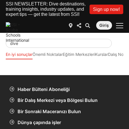
SSI NEWSLETTER: Dive destinations,
training insights, industry updates, and
Sign up now!
expert tips — get the latest from SSI!
Giriş
En iyi sonuçlar
Önemli Noktalar
Eğitim Merkezleri
Kurslar
Dalış Nokta
Haber Bülteni Aboneliği
Bir Dalış Merkezi veya Bölgesi Bulun
Bir Sonraki Maceranızı Bulun
Dünya çapında işler