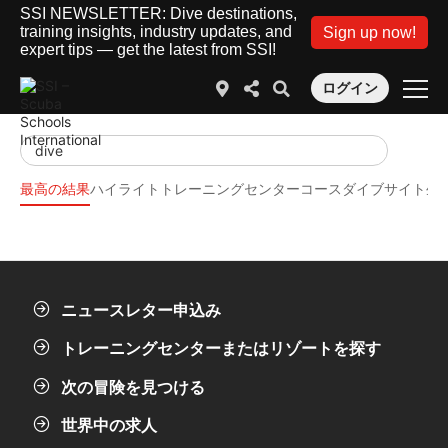
SSI NEWSLETTER: Dive destinations,
training insights, industry updates, and
Sign up now!
expert tips — get the latest from SSI!
ログイン
最高の結果
ハイライト
トレーニングセンター
コース
ダイブサイト
生
ニュースレター申込み
トレーニングセンターまたはリゾートを探す
次の冒険を見つける
世界中の求人