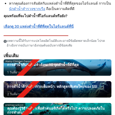
หากคุณต้องการสัมผัสกับแหล่งดำน้ำที่ดีที่สุดของไอร์แลนด์ การเป็น
นักดำน้ำสำรวจซากเรือ
ถือเป็นความคิดที่ดี
คุณพร้อมที่จะไปดำน้ำที่ไอร์แลนด์หรือยัง?
เลือกดู 30 แหล่งดำน้ำที่ดีที่สุดในไอร์แลนด์ที่นี่
บทความนี้ได้รับการแปลโดยอัตโนมัติและอาจมีข้อผิดพลาดเล็กน้อย โปรด
อ้างอิงจากฉบับภาษาอังกฤษต้นฉบับหากมีข้อสงสัย
เพิ่มเติม
Alamy-Christian-Zappel
การดำน้ำกับฉลามหัวค้อน: 10 จุดดำน้ำที่ดีที่สุด
1 วันที่ผ่านมา
การดำน้ำด้วยหน้ากากเต็มหน้า: หลักสูตรพิเศษใหม่ของ SSI
2 วันที่ผ่านมา
predragvuckovic
คุณต้องรู้วิธีว่ายน้ำเพื่อทำสนอร์เกิลได้หรือไม่? ความปลอดภัยใน
การทำสนอร์เกิล