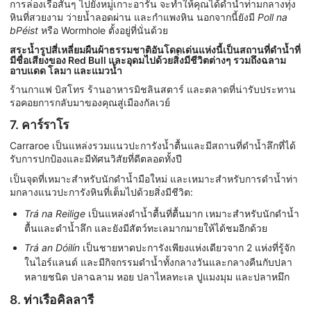
การล่องเรือสั้นๆ ไปยังหมู่เกาะอารัน จะทำให้คุณได้ดำน้ำท่ามกลางทุ่ง
หินที่สวยงาม ว่ายน้ำลอดผ่าน และกำแพงหิน นอกจากนี้ยังมี
Poll na
bPéist
หรือ Wormhole ตั้งอยู่ที่นั่นด้วย
สระน้ำรูปสี่เหลี่ยมผืนผ้าธรรมชาติอันโดดเด่นแห่งนี้เป็นสถานที่ดำน้ำที่
มีชื่อเสียงของ Red Bull และอุดมไปด้วยสิ่งมีชีวิตต่างๆ รวมถึงฉลาม
อาบแดด โลมา และแมวน้ำ
ร้านกาแฟ บิสโทร ร้านอาหารมิชลินสตาร์ และตลาดที่น่ารับประทาน
รอคอยการกลับมาของคุณสู่เมืองกัลเวย์
7. คาร์ราโร
Carraroe เป็นแหล่งรวมแนวปะการังน้ำตื้นและมีสถานที่ดำน้ำลึกที่ได้
รับการปกป้องและมีทัศนวิสัยที่ดีตลอดทั้งปี
เป็นจุดที่เหมาะสำหรับนักดำน้ำมือใหม่ และเหมาะสำหรับการดำน้ำท่า
มกลางแนวปะการังหินที่เต็มไปด้วยสิ่งมีชีวิต:
Trá na Reilige
เป็นแหล่งดำน้ำตื้นที่ตื้นมาก เหมาะสำหรับนักดำน้ำ
ตื้นและดำน้ำลึก และยังมีสัตว์ทะเลมากมายให้ได้ชมอีกด้วย
Trá an Dóilín
เป็นชายหาดปะการังเพียงแห่งเดียวจาก 2 แห่งที่รู้จัก
ในไอร์แลนด์ และมีกิจกรรมดำน้ำทั้งกลางวันและกลางคืนกับปลา
หลายชนิด ปลาฉลาม หอย ปลาไหลทะเล ปูแมงมุม และปลาหมึก
8. ท่าเรือคิลลารี