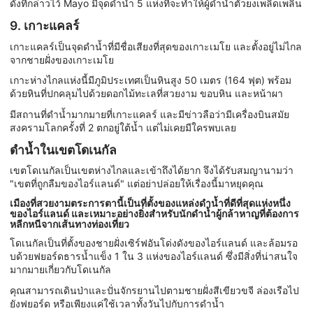
ดังที่กล่าวไว้ Mayo มีจุดดำน้ำ 5 แห่งที่จะทำให้ผู้ดำน้ำตัวยงเพลิดเพลิน
9. เกาะแคลร์
เกาะแคลร์เป็นจุดดำน้ำที่มีชื่อเสียงที่สุดของเกาะเมโย และตั้งอยู่ไม่ไกล
จากชายฝั่งของเกาะเมโย
เกาะห่างไกลแห่งนี้มีภูมิประเทศเป็นหินสูง 50 เมตร (164 ฟุต) พร้อม
ด้วยหินที่ปกคลุมไปด้วยดอกไม้ทะเลที่สวยงาม ขอบหิน และหน้าผา
มีสถานที่ดำน้ำมากมายที่เกาะแคลร์ และมีข่าวลือว่ามีเครื่องบินสมัย
สงครามโลกครั้งที่ 2 ตกอยู่ใต้น้ำ แต่ไม่เคยมีใครพบเลย
ดำน้ำในเขตโดเนกัล
เขตโดเนกัลเป็นเขตห่างไกลและเข้าถึงได้ยาก จึงได้รับสมญานามว่า
"เขตที่ถูกลืมของไอร์แลนด์" แต่อย่าปล่อยให้เรื่องนี้มาหยุดคุณ
เมืองที่สวยงามตระการตานี้เป็นที่ตั้งของแหล่งดำน้ำที่ดีที่สุดแห่งหนึ่ง
ของไอร์แลนด์ และเหมาะอย่างยิ่งสำหรับนักดำน้ำผู้กล้าหาญที่ต้องการ
หลีกหนีจากเส้นทางท่องเที่ยว
โดเนกัลเป็นที่ตั้งของชายฝั่งเซิร์ฟอันโด่งดังของไอร์แลนด์ และล้อมรอ
บด้วยฟยอร์ดธารน้ำแข็ง 1 ใน 3 แห่งของไอร์แลนด์ ซึ่งมีสิ่งที่น่าสนใจ
มากมายเกี่ยวกับโดเนกัล
คุณสามารถเดินป่าและปั่นจักรยานไปตามชายฝั่งสีเขียวขจี ล่องเรือไป
ยังฟยอร์ด หรือเพียงแค่ใช้เวลาทั้งวันไปกับการดำน้ำ