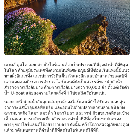
ฌาคส์ คูสโต เคยกล่าวถึงไอร์แลนด์ว่าเป็นประเทศที่มีจุดดำน้ำที่ดีที่สุด
ในโลก ด้วยภูมิประเทศที่งดงามเป็นพิเศษ อัญมณีที่ซ่อนเร้นแห่งนี้มีแนว
ชายฝั่งอันน่าทึ่ง แนวปะการังหินตื้น กำแพงลึก และป่าสาหร่ายเคลป์ที่
แสงแดดส่องถึงรอการสำรวจ ไอร์แลนด์ยังเป็นสวรรค์ของนักดำน้ำ
สำรวจซากเรืออับปาง ด้วยซากเรืออับปางกว่า 10,000 ลำ ตั้งแต่เรือดำ
น้ำ U-boat สมัยสงครามโลกครั้งที่ 1 ไปจนถึงเรือใบสเปน
นอกจากนี้ น่านน้ำอันอุดมสมบูรณ์ของไอร์แลนด์ยังได้รับความอบอุ่น
จากกระแสน้ำอุ่นกัลฟ์สตรีม และอุดมไปด้วยปลาหลากหลายชนิด ทั้ง
ฉลามบาสกิง โลมา แมวน้ำ โมลาโมลา และวาฬ ด้วยขนาดที่ค่อนข้าง
เล็ก คุณสามารถขับรถเที่ยวสำรวจจุดดำน้ำที่ดีที่สุดในเขตปกครอง
ต่างๆ ของไอร์แลนด์ได้อย่างง่ายดาย ดังนั้น คว้าโอกาสผจญภัยของคุณ
แล้วมาค้นพบสถานที่ดำน้ำที่ดีที่สุดในไอร์แลนด์ได้ที่นี่