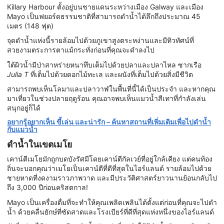
Killary Harbour ตั้งอยู่บนชายแดนระหว่างเมือง Galway และเมือง
Mayo เป็นฟยอร์ดธรรมชาติที่สามารถดำน้ำได้ลึกถึงประมาณ 45
เมตร (148 ฟุต)
จุดดำน้ำแห่งนี้รายล้อมไปด้วยภูเขาสูงตระหง่านและมีทิวทัศน์ที่
สวยงามตระการตาแม้กระทั่งก่อนที่คุณจะดำลงไป
ใต้ผิวน้ำมีป่าสาหร่ายหนาทึบเต็มไปด้วยปลาและปลาไหล ซากเรือ
Julia T
ที่เต็มไปด้วยดอกไม้ทะเล และผนังที่เต็มไปด้วยสิ่งมีชีวิต
สามารถพบเห็นโลมาและปลาวาฬในพื้นที่นี้ได้เป็นประจำ และหากคุณ
มาเที่ยวในช่วงปลายฤดูร้อน คุณอาจพบเห็นแมวน้ำสีเทาที่กำลังเล่น
สนุกอยู่ก็ได้
อยากรู้อยากเห็น ขี้เล่น และน่ารัก – ค้นหาสถานที่เพิ่มเติมเพื่อไปดำน้ำ
กับแมวน้ำ
ดำน้ำในเขตเมโย
เคาน์ตีเมโยมักถูกบดบังรัศมีโดยเคาน์ตีกัลเวย์ที่อยู่ใกล้เคียง แต่คนท้อง
ถิ่นจะบอกคุณว่าเมโยเป็นเคาน์ตีที่ดีที่สุดในไอร์แลนด์ รายล้อมไปด้วย
ชายหาดที่งดงามราวภาพวาด และมีประวัติศาสตร์ยาวนานย้อนกลับไป
ถึง 3,000 ปีก่อนคริสตกาล!
Mayo เป็นเครื่องดื่มที่จะทำให้คุณเพลิดเพลินได้ตั้งแต่ก่อนที่คุณจะไปดำ
น้ำ ด้วยคลื่นยักษ์ที่ซัดสาดและโรงเบียร์ที่ดีที่สุดแห่งหนึ่งของไอร์แลนด์