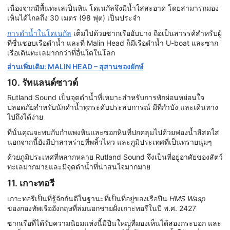
เนื่องจากมีพื้นทะเลเป็นหิน โดเนกัลจึงมีน้ำใสสะอาด โดยสามารถมอง
เห็นได้ไกลถึง 30 เมตร (98 ฟุต) เป็นประจำ
การดำน้ำในโดเนกัล
เต็มไปด้วยซากเรืออับปาง ถือเป็นสวรรค์สำหรับผู้
ที่ชื่นชอบเรือดำน้ำ และที่ Malin Head ก็มีเรือดำน้ำ U-boat และซาก
เรือเดินทะเลมากกว่าที่อื่นใดในโลก
อ่านเพิ่มเติม: MALIN HEAD – สุสานของยักษ์
10. รัทแลนด์ซาวด์
Rutland Sound เป็นจุดดำน้ำที่เหมาะสำหรับการพักผ่อนหย่อนใจ
ปลอดภัยสำหรับนักดำน้ำทุกระดับประสบการณ์ มีที่กำบัง และเดินทาง
ไปถึงได้ง่าย
ที่นั่นคุณจะพบกับกำแพงหินและซอกหินที่ปกคลุมไปด้วยฟองน้ำสีสดใส
นอกจากนี้ยังมีป่าสาหร่ายที่พลิ้วไหว และภูมิประเทศที่เป็นทรายนุ่มๆ
ด้วยภูมิประเทศที่หลากหลาย Rutland Sound จึงเป็นที่อยู่อาศัยของสัตว์
ทะเลมากมายและมีจุดดำน้ำที่น่าสนใจมากมาย
11. เกาะทอรี
เกาะทอรีเป็นที่รู้จักกันดีในฐานะที่เป็นที่อยู่ของเรือปืน
HMS Wasp
ของกองทัพเรืออังกฤษที่ล่มนอกชายฝั่งเกาะทอรีในปี พ.ศ. 2427
ซากเรือที่ได้รับความนิยมแห่งนี้มีปืนใหญ่ที่มองเห็นได้สองกระบอก และ