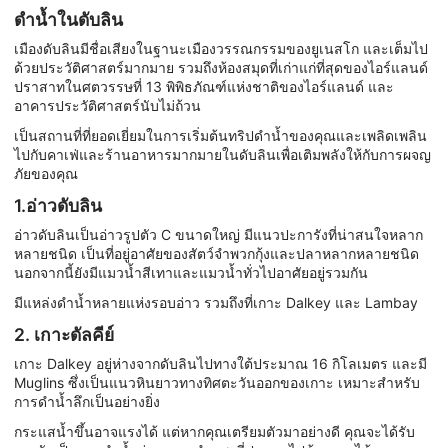
ดำน้ำในดับลิน
เมืองดับลินมีชื่อเสียงในฐานะเมืองวรรณกรรมของยูเนสโก และเต็มไป
ด้วยประวัติศาสตร์มากมาย รวมถึงห้องสมุดที่เก่าแก่ที่สุดของไอร์แลนด์
ปราสาทในศตวรรษที่ 13 พิพิธภัณฑ์แห่งชาติของไอร์แลนด์ และ
อาคารประวัติศาสตร์นับไม่ถ้วน
เป็นสถานที่ที่ยอดเยี่ยมในการเริ่มต้นทริปดำน้ำของคุณและเพลิดเพลิน
ไปกับคาเฟ่และร้านอาหารมากมายในดับลินเพื่อเติมพลังให้กับการผจญ
ภัยของคุณ
1.อ่าวดับลิน
อ่าวดับลินเป็นอ่าวรูปตัว C ขนาดใหญ่ มีแนวปะการังที่น่าสนใจหลาก
หลายชนิด เป็นที่อยู่อาศัยของสัตว์จำพวกกุ้งและปลาหลากหลายชนิด
นอกจากนี้ยังมีแมวน้ำสีเทาและแมวน้ำทั่วไปอาศัยอยู่รวมกัน
มีแหล่งดำน้ำหลายแห่งรอบอ่าว รวมถึงที่เกาะ Dalkey และ Lambay
2. เกาะดัลคีย์
เกาะ Dalkey อยู่ห่างจากดับลินไปทางใต้ประมาณ 16 กิโลเมตร และมี
Muglins ซึ่งเป็นแนวหินยาวทางทิศตะวันออกของเกาะ เหมาะสำหรับ
การดำน้ำลึกเป็นอย่างยิ่ง
กระแสน้ำขึ้นอาจแรงได้ แต่หากคุณเตรียมตัวมาอย่างดี คุณจะได้รับ