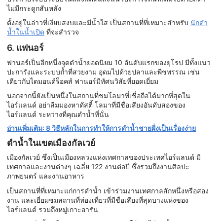
ไม่มีกระดูกสันหลัง
ตั้งอยู่ในอ่าวที่เงียบสงบและมีน้ำใส เป็นสถานที่ที่เหมาะสำหรับ
นักดำ
น้ำในน้ำเปิด
ที่จะสำรวจ
6. แฟนอร์
ฟานอร์เป็นอีกหนึ่งจุดดำน้ำยอดนิยม 10 อันดับแรกของยุโรป มีทั้งแนว
ปะการังและระบบถ้ำที่สวยงาม อุดมไปด้วยปลาและพืชพรรณ เช่น
เดียวกับไดมอนด์ร็อคส์ ฟานอร์มีทัศนวิสัยที่ยอดเยี่ยม
นอกจากนี้ยังเป็นหนึ่งในสถานที่ชมโลมาที่เชื่อถือได้มากที่สุดใน
ไอร์แลนด์ อย่าลืมมองหาดัสตี้ โลมาที่มีชื่อเสียงอันดับสองของ
ไอร์แลนด์ ระหว่างที่คุณดำน้ำที่นั่น
อ่านเพิ่มเติม: 8 วิธีหลักในการทำให้การดำน้ำชายฝั่งเป็นเรื่องง่าย
ดำน้ำในเขตเมืองกัลเวย์
เมืองกัลเวย์ ซึ่งเป็นเมืองหลวงแห่งเทศกาลของประเทศไอร์แลนด์ มี
เทศกาลและงานต่างๆ เฉลี่ย 122 งานต่อปี ซึ่งรวมถึงงานศิลปะ
ภาพยนตร์ และงานอาหาร
เป็นสถานที่ที่เหมาะแก่การดำน้ำ เข้าร่วมงานเทศกาลสักหนึ่งหรือสอง
งาน และเยี่ยมชมสถานที่ท่องเที่ยวที่มีชื่อเสียงที่สุดบางแห่งของ
ไอร์แลนด์ รวมถึงหมู่เกาะอารัน