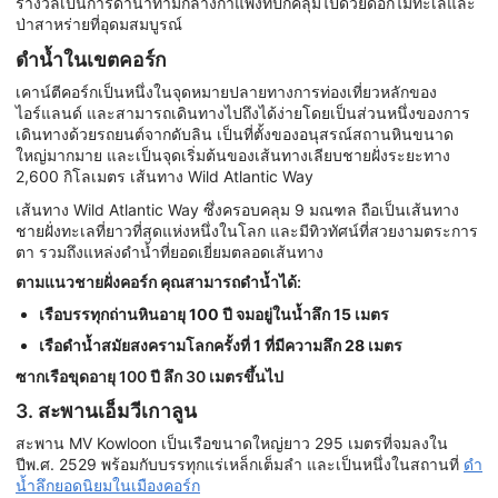
รางวัลเป็นการดำน้ำท่ามกลางกำแพงที่ปกคลุมไปด้วยดอกไม้ทะเลและ
ป่าสาหร่ายที่อุดมสมบูรณ์
ดำน้ำในเขตคอร์ก
เคาน์ตีคอร์กเป็นหนึ่งในจุดหมายปลายทางการท่องเที่ยวหลักของ
ไอร์แลนด์ และสามารถเดินทางไปถึงได้ง่ายโดยเป็นส่วนหนึ่งของการ
เดินทางด้วยรถยนต์จากดับลิน เป็นที่ตั้งของอนุสรณ์สถานหินขนาด
ใหญ่มากมาย และเป็นจุดเริ่มต้นของเส้นทางเลียบชายฝั่งระยะทาง
2,600 กิโลเมตร เส้นทาง Wild Atlantic Way
เส้นทาง Wild Atlantic Way ซึ่งครอบคลุม 9 มณฑล ถือเป็นเส้นทาง
ชายฝั่งทะเลที่ยาวที่สุดแห่งหนึ่งในโลก และมีทิวทัศน์ที่สวยงามตระการ
ตา รวมถึงแหล่งดำน้ำที่ยอดเยี่ยมตลอดเส้นทาง
ตามแนวชายฝั่งคอร์ก คุณสามารถดำน้ำได้:
เรือบรรทุกถ่านหินอายุ 100 ปี จมอยู่ในน้ำลึก 15 เมตร
เรือดำน้ำสมัยสงครามโลกครั้งที่ 1 ที่มีความลึก 28 เมตร
ซากเรือขุดอายุ 100 ปี ลึก 30 เมตรขึ้นไป
3. สะพานเอ็มวีเกาลูน
สะพาน MV Kowloon เป็นเรือขนาดใหญ่ยาว 295 เมตรที่จมลงใน
ปีพ.ศ. 2529 พร้อมกับบรรทุกแร่เหล็กเต็มลำ และเป็นหนึ่งในสถานที่
ดำ
น้ำลึกยอดนิยมในเมืองคอร์ก