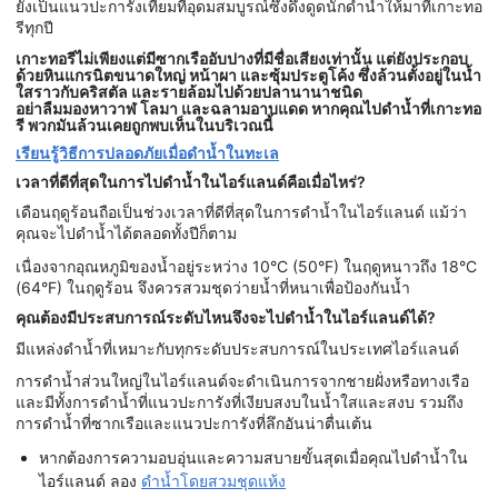
ยังเป็นแนวปะการังเทียมที่อุดมสมบูรณ์ซึ่งดึงดูดนักดำน้ำให้มาที่เกาะทอ
รีทุกปี
เกาะทอรีไม่เพียงแต่มีซากเรืออับปางที่มีชื่อเสียงเท่านั้น แต่ยังประกอบ
ด้วยหินแกรนิตขนาดใหญ่ หน้าผา และซุ้มประตูโค้ง ซึ่งล้วนตั้งอยู่ในน้ำ
ใสราวกับคริสตัล และรายล้อมไปด้วยปลานานาชนิด
อย่าลืมมองหาวาฬ โลมา และฉลามอาบแดด หากคุณไปดำน้ำที่เกาะทอ
รี พวกมันล้วนเคยถูกพบเห็นในบริเวณนี้
เรียนรู้วิธีการปลอดภัยเมื่อดำน้ำในทะเล
เวลาที่ดีที่สุดในการไปดำน้ำในไอร์แลนด์คือเมื่อไหร่?
เดือนฤดูร้อนถือเป็นช่วงเวลาที่ดีที่สุดในการดำน้ำในไอร์แลนด์ แม้ว่า
คุณจะไปดำน้ำได้ตลอดทั้งปีก็ตาม
เนื่องจากอุณหภูมิของน้ำอยู่ระหว่าง 10°C (50°F) ในฤดูหนาวถึง 18°C
(64°F) ในฤดูร้อน จึงควรสวมชุดว่ายน้ำที่หนาเพื่อป้องกันน้ำ
คุณต้องมีประสบการณ์ระดับไหนจึงจะไปดำน้ำในไอร์แลนด์ได้?
มีแหล่งดำน้ำที่เหมาะกับทุกระดับประสบการณ์ในประเทศไอร์แลนด์
การดำน้ำส่วนใหญ่ในไอร์แลนด์จะดำเนินการจากชายฝั่งหรือทางเรือ
และมีทั้งการดำน้ำที่แนวปะการังที่เงียบสงบในน้ำใสและสงบ รวมถึง
การดำน้ำที่ซากเรือและแนวปะการังที่ลึกอันน่าตื่นเต้น
หากต้องการความอบอุ่นและความสบายขั้นสุดเมื่อคุณไปดำน้ำใน
ไอร์แลนด์ ลอง
ดำน้ำโดยสวมชุดแห้ง