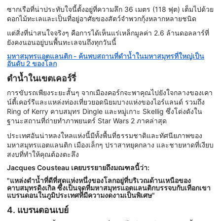
ซากเรือที่น่าประทับใจนี้ตั้งอยู่ที่ความลึก 36 เมตร (118 ฟุต) เต็มไปด้วย
ดอกไม้ทะเลและเป็นที่อยู่อาศัยของสัตว์จำพวกกุ้งหลากหลายชนิด
แต่สิ่งที่น่าสนใจจริงๆ คือการได้เห็นแร่เหล็กมูลค่า 2.6 ล้านดอลลาร์ที่
ยังคงนอนอยู่บนพื้นทะเลจนถึงทุกวันนี้
มหาสมุทรแอตแลนติก - ค้นพบสถานที่ดำน้ำในมหาสมุทรที่ใหญ่เป็น
อันดับ 2 ของโลก
ดำน้ำในเขตเคอร์รี่
การขับรถเพียงระยะสั้นๆ จากเมืองคอร์กจะพาคุณไปยังใจกลางของเคา
น์ตี้เคอร์รีและแหล่งท่องเที่ยวยอดนิยมบางแห่งของไอร์แลนด์ รวมถึง
Ring of Kerry คาบสมุทร Dingle และหมู่เกาะ Skellig ซึ่งโด่งดังใน
ฐานะสถานที่ถ่ายทำภาพยนตร์ Star Wars 2 ภาคล่าสุด
ประเทศอันน่าหลงใหลแห่งนี้มีทั้งพื้นที่ธรรมชาติและทัศนียภาพของ
มหาสมุทรแอตแลนติก เมืองเล็กๆ ปราสาทยุคกลาง และชายหาดที่เงียบ
สงบที่ทำให้คุณต้องตะลึง
Jacques Cousteau เคยบรรยายถึงมณฑลนี้ว่า:
"แหล่งดำน้ำที่ดีที่สุดแห่งหนึ่งของโลกอยู่ที่บริเวณด้านเหนือของ
คาบสมุทรดิงเกิล ซึ่งเป็นจุดที่มหาสมุทรแอตแลนติกบรรจบกับเทือกเขา
แบรนดอนในภูมิประเทศที่มีความงดงามเป็นพิเศษ"
4. แบรนดอนเบย์