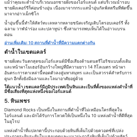
แม้ว่าคุณจะดำน้ำบริเวณนอกชายฝั่งของไอร์แลนด์ แต่บริเวณน้ำรอบ
ชายฝั่งเคอร์รีก็ค่อนข้างอุ่น เนื่องมาจากกระแสน้ำอุ่นกัลฟ์สตรีมที่พัดขึ้น
มาจากอ่าวเม็กซิโก
น้ำอุ่นขึ้นนี้ทำให้สัตว์ทะเลหลากหลายชนิดเจริญเติบโตรอบเคอร์รี ทั้ง
ฉลาม วาฬนำร่อง และปลาทูน่า ซึ่งสามารถพบเห็นได้ในอ่าวแบรน
ดอน
อ่านเพิ่มเติม: 10 สถานที่ดำน้ำที่มีความแตกต่างกัน
ดำน้ำในเขตแคลร์
ชายฝั่งตะวันตกสุดของไอร์แลนด์มีชื่อเสียงด้านดนตรีไอริชแบบดั้งเดิม
และหน้าผาโมเฮอร์อันกว้างใหญ่ที่มีความยาว 14 กิโลเมตร หน้าผา
อันตระการตาเหล่านี้ทอดตัวลงสู่มหาสมุทร และเป็นสวรรค์สำหรับการ
ดูนก อีกทั้งยังมีฉลามและโลมาอาศัยอยู่ด้วย
ใต้แนวน้ำ เขตแคลร์มีภูมิประเทศเป็นหินและเป็นที่ตั้งของแหล่งดำน้ำที่
มีชื่อเสียงที่สุดแห่งหนึ่งของไอร์แลนด์
5. หินเพชร
Diamond Rocks เป็นหนึ่งในสถานที่ดำน้ำที่ไม่เหมือนใครที่สุดใน
ไอร์แลนด์ และมักได้รับการโหวตให้เป็นหนึ่งใน 10 แหล่งดำน้ำที่ดีที่สุด
ในยุโรป
แหล่งดำน้ำที่แปลกตานี้ประกอบด้วยหินที่เต็มไปด้วยควอตซ์ที่เปล่ง
ประกายระยิบระยับในแสงแดดและแนวปะการังหินที่เต็มไปด้วยสัตว์