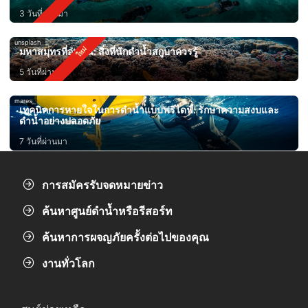
3 วันที่ผ่านมา
unsplash
มหาสมุทรที่อุ่นขึ้น: สิ่งที่นักดำน้ำสกูบาควรรู้
5 วันที่ผ่านมา
mares
เทคนิคการหายใจในการดำน้ำแบบฟรีไดฟ์: รักษาความสงบและ
ดำน้ำอย่างปลอดภัย
7 วันที่ผ่านมา
การสมัครรับจดหมายข่าว
ค้นหาศูนย์ดำน้ำหรือรีสอร์ท
ค้นหาการผจญภัยครั้งต่อไปของคุณ
งานทั่วโลก