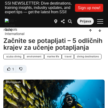
SSI NEWSLETTER: Dive destinations,
training insights, industry updates, and
Sign up now!
expert tips — get the latest from SSI!
Prijava
nazaj
Začnite se potapljati – 5 odličnih
krajev za učenje potapljanja
scuba diving
environment
marine life
travel
diving destinations
1
©Unsplash