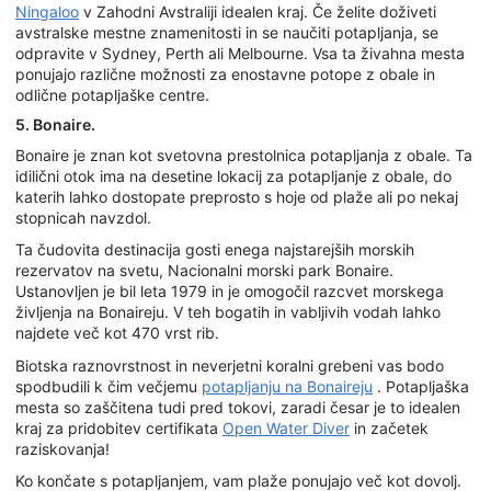
Ningaloo
v Zahodni Avstraliji idealen kraj. Če želite doživeti
avstralske mestne znamenitosti in se naučiti potapljanja, se
odpravite v Sydney, Perth ali Melbourne. Vsa ta živahna mesta
ponujajo različne možnosti za enostavne potope z obale in
odlične potapljaške centre.
5. Bonaire.
Bonaire je znan kot svetovna prestolnica potapljanja z obale. Ta
idilični otok ima na desetine lokacij za potapljanje z obale, do
katerih lahko dostopate preprosto s hoje od plaže ali po nekaj
stopnicah navzdol.
Ta čudovita destinacija gosti enega najstarejših morskih
rezervatov na svetu, Nacionalni morski park Bonaire.
Ustanovljen je bil leta 1979 in je omogočil razcvet morskega
življenja na Bonaireju. V teh bogatih in vabljivih vodah lahko
najdete več kot 470 vrst rib.
Biotska raznovrstnost in neverjetni koralni grebeni vas bodo
spodbudili k čim večjemu
potapljanju na Bonaireju
. Potapljaška
mesta so zaščitena tudi pred tokovi, zaradi česar je to idealen
kraj za pridobitev certifikata
Open Water Diver
in začetek
raziskovanja!
Ko končate s potapljanjem, vam plaže ponujajo več kot dovolj.