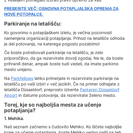
PREBERITE VEČ: OSNOVNA POTAPLJALSKA OPREMA ZA
NOVE POTOPALCE.
Parkiranje na letališču:
Ko govorimo o potapljaškem izletu, je večina pozornosti
namenjena organizaciji potapljanja. Prihod na letališče odhoda
je del potovanja, na katerega pogosto pozabimo!
Če boste potrebovali parkiranje na letališču, je zelo
priporočljivo, da ga rezervirate dovolj zgodaj. Ne le, da boste
prihranili denar, ampak boste tudi vedeli, da imate parkirno
mesto urejeno.
Na
Parkfellows
lahko primerjate in rezervirate parkiranje na
letališču po vaši izbiri v več jezikih. Če na primer odhajate z
letališča Düsseldorf, preprosto izberite
Parkeren Düsseldorf
Airport
in datume potovanja, da rezervirate želeno mesto.
Torej, kje so najboljša mesta za učenje
potapljanja?
1. Mehika.
Naš seznam začnemo s čudovito Mehiko. Ko iščete najboljše
kraje za učenje potapljanja, boste Mehiko vedno našli na teh