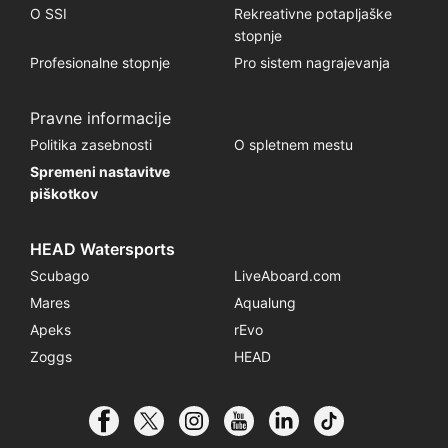
O SSI
Rekreativne potapljaške
stopnje
Profesionalne stopnje
Pro sistem nagrajevanja
Pravne informacije
Politika zasebnosti
O spletnem mestu
Spremeni nastavitve
piškotkov
HEAD Watersports
Scubago
LiveAboard.com
Mares
Aqualung
Apeks
rEvo
Zoggs
HEAD