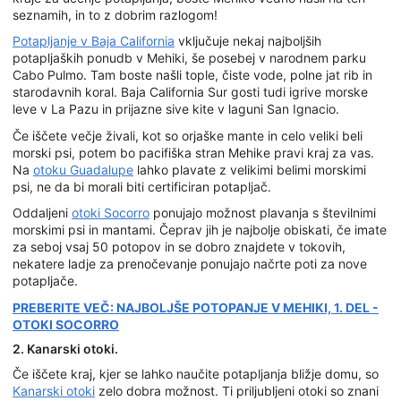
seznamih, in to z dobrim razlogom!
Potapljanje v Baja California
vključuje nekaj najboljših
potapljaških ponudb v Mehiki, še posebej v narodnem parku
Cabo Pulmo. Tam boste našli tople, čiste vode, polne jat rib in
starodavnih koral. Baja California Sur gosti tudi igrive morske
leve v La Pazu in prijazne sive kite v laguni San Ignacio.
Če iščete večje živali, kot so orjaške mante in celo veliki beli
morski psi, potem bo pacifiška stran Mehike pravi kraj za vas.
Na
otoku Guadalupe
lahko plavate z velikimi belimi morskimi
psi, ne da bi morali biti certificiran potapljač.
Oddaljeni
otoki Socorro
ponujajo možnost plavanja s številnimi
morskimi psi in mantami. Čeprav jih je najbolje obiskati, če imate
za seboj vsaj 50 potopov in se dobro znajdete v tokovih,
nekatere ladje za prenočevanje ponujajo načrte poti za nove
potapljače.
PREBERITE VEČ: NAJBOLJŠE POTOPANJE V MEHIKI, 1. DEL -
OTOKI SOCORRO
2. Kanarski otoki.
Če iščete kraj, kjer se lahko naučite potapljanja bližje domu, so
Kanarski otoki
zelo dobra možnost. Ti priljubljeni otoki so znani