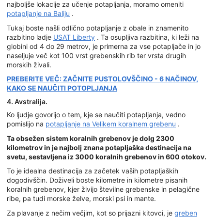
najboljše lokacije za učenje potapljanja, moramo omeniti
potapljanje na Baliju
.
Tukaj boste našli odlično potapljanje z obale in znamenito
razbitino ladje
USAT Liberty
. Ta osupljiva razbitina, ki leži na
globini od 4 do 29 metrov, je primerna za vse potapljače in jo
naseljuje več kot 100 vrst grebenskih rib ter vrsta drugih
morskih živali.
PREBERITE VEČ: ZAČNITE PUSTOLOVŠČINO - 6 NAČINOV,
KAKO SE NAUČITI POTOPLJANJA
4. Avstralija.
Ko ljudje govorijo o tem, kje se naučiti potapljanja, vedno
pomislijo na
potapljanje na Velikem koralnem grebenu
.
Ta obsežen sistem koralnih grebenov je dolg 2300
kilometrov in je najbolj znana potapljaška destinacija na
svetu, sestavljena iz 3000 koralnih grebenov in 600 otokov.
To je idealna destinacija za začetek vaših potapljaških
dogodivščin. Doživeli boste kilometre in kilometre pisanih
koralnih grebenov, kjer živijo številne grebenske in pelagične
ribe, pa tudi morske želve, morski psi in mante.
Za plavanje z nečim večjim, kot so prijazni kitovci, je
greben