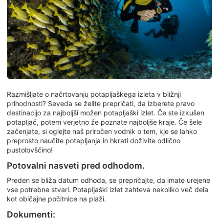
Razmišljate o načrtovanju potapljaškega izleta v bližnji
prihodnosti? Seveda se želite prepričati, da izberete pravo
destinacijo za najboljši možen potapljaški izlet. Če ste izkušen
potapljač, potem verjetno že poznate najboljše kraje. Če šele
začenjate, si oglejte naš priročen vodnik o tem, kje se lahko
preprosto naučite potapljanja in hkrati doživite odlično
pustolovščino!
Potovalni nasveti pred odhodom.
Preden se bliža datum odhoda, se prepričajte, da imate urejene
vse potrebne stvari. Potapljaški izlet zahteva nekoliko več dela
kot običajne počitnice na plaži.
Dokumenti: