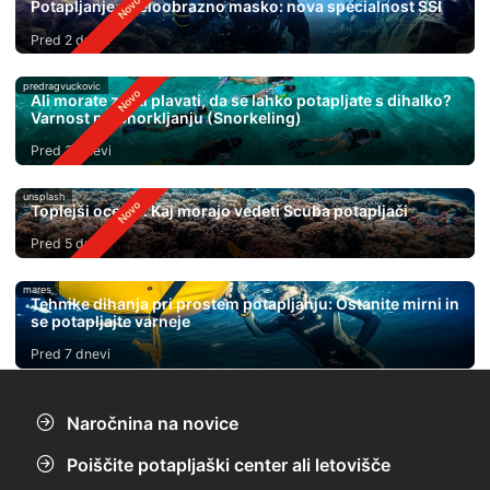
Potapljanje s celoobrazno masko: nova specialnost SSI
Pred 2 dnevi
predragvuckovic
Ali morate znati plavati, da se lahko potapljate s dihalko?
Varnost pri Snorkljanju (Snorkeling)
Pred 3 dnevi
unsplash
Toplejši oceani: Kaj morajo vedeti Scuba potapljači
Pred 5 dnevi
mares
Tehnike dihanja pri prostem potapljanju: Ostanite mirni in
se potapljajte varneje
Pred 7 dnevi
Naročnina na novice
Poiščite potapljaški center ali letovišče