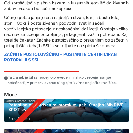
Od sproščujočih plažnih kavarn in luksuznih letovišč do živahnih
zabav, vsakdo bo našel nekaj zase.
Učenje potapljanja je ena najboljših stvari, kar jih boste kdaj
storili! Odkrili boste živahen podvodni svet in začeli
vseživljenjsko potovanje z neskončnimi doživetji. Obstaja veliko
načinov za učenje potapljanja, prilagojenih vašim potrebam. Kaj
torej še čakate? Začnite pustolovščino z brskanjem po začetnih
potapljaških tečajih SSI in se prijavite na spletu še danes:
ZAČNITE PUSTOLOVŠČINO – POSTANITE CERTIFICIRAN
POTOPALJI S SSI.
Ta članek je bil samodejno preveden in lahko vsebuje manjše
netočnosti; v primeru dvoma si oglejte izvirno angleško različico.
More
Alamy-Christian-Zappel
Potapljanje s kladvenimi morskimi psi: 10 najboljših DIVE
SPOT-ov
Pred 1 dnem