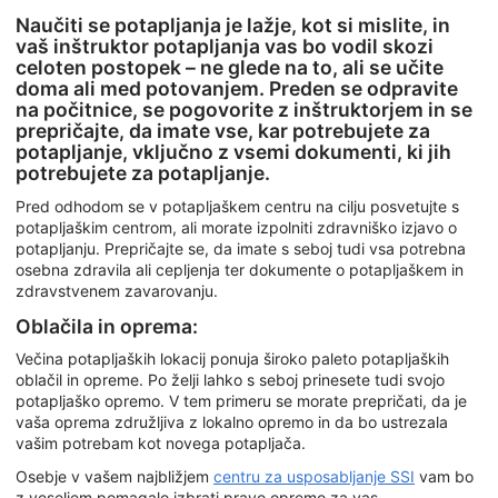
Naučiti se potapljanja je lažje, kot si mislite, in
vaš inštruktor potapljanja vas bo vodil skozi
celoten postopek – ne glede na to, ali se učite
doma ali med potovanjem. Preden se odpravite
na počitnice, se pogovorite z inštruktorjem in se
prepričajte, da imate vse, kar potrebujete za
potapljanje, vključno z vsemi dokumenti, ki jih
potrebujete za potapljanje.
Pred odhodom se v potapljaškem centru na cilju posvetujte s
potapljaškim centrom, ali morate izpolniti zdravniško izjavo o
potapljanju. Prepričajte se, da imate s seboj tudi vsa potrebna
osebna zdravila ali cepljenja ter dokumente o potapljaškem in
zdravstvenem zavarovanju.
Oblačila in oprema:
Večina potapljaških lokacij ponuja široko paleto potapljaških
oblačil in opreme. Po želji lahko s seboj prinesete tudi svojo
potapljaško opremo. V tem primeru se morate prepričati, da je
vaša oprema združljiva z lokalno opremo in da bo ustrezala
vašim potrebam kot novega potapljača.
Osebje v vašem najbližjem
centru za usposabljanje SSI
vam bo
z veseljem pomagalo izbrati pravo opremo za vas.