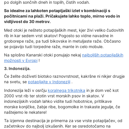
po dolgih sončnih dneh in toplih, čistih vodah.
So idealne za lahkoten potapljaški izlet v kombinaciji s
počitnicami na plaži. Pričakujete lahko toplo, mirno vodo in
vidljivost do 30 metrov.
Med otoki je nešteto potapljaških mest, kjer živi veliko čudovitih
rib in kar sedem vrst skatov! Pogosto so vidne navadne in
groborepe raže, pa tudi bikovske in metuljaste raže. Občasno
se pojavijo tudi torpedne raže, mante in celo mobule.
Na splošno Kanarski otoki ponujajo nekaj
najboljših potapljaških
možnosti v Evropi
!
3. Indonezija.
Če želite doživeti biotsko raznovrstnost, kakršne ni nikjer drugje
na svetu, se
potapljajte v Indoneziji
.
Indonezija leži v osrčju
koralnega trikotnika
in je dom več kot
2000 vrst rib ter stotin vrst morskih psov in skatov. V
indonezijskih vodah lahko vidite tudi hobotnice, pritlikave
morske konjičke, žabje ribe, bogomolke in trakaste jegulje, če
naštejemo le nekatere!
Ta izjemna destinacija je primerna za vse vrste potapljačev, od
začetnikov do najbolj izkušenih. Ker se osredotočamo na