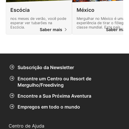
Escócia
México
nos meses de verão, você pode
Mergulhar no México é uma
esperar ver tubarões na
experiência de tirar o fôlego,
Escócia.
classe mundial. Este país
Saber mais
Saber mai
oferece muitas aventuras e u
paisagem cheia de maravilhas
naturais.
Subscrição da Newsletter
Encontre um Centro ou Resort de
Mergulho/Freediving
Encontre a Sua Próxima Aventura
Empregos em todo o mundo
Centro de Ajuda