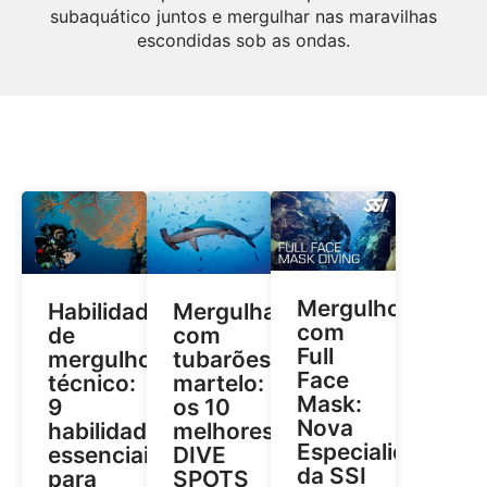
subaquático juntos e mergulhar nas maravilhas
escondidas sob as ondas.
Mergulho
Habilidades
Mergulhar
com
de
com
Full
mergulho
tubarões-
Face
técnico:
martelo:
Mask:
9
os 10
Nova
habilidades
melhores
Especialidade
essenciais
DIVE
da SSI
para
SPOTS