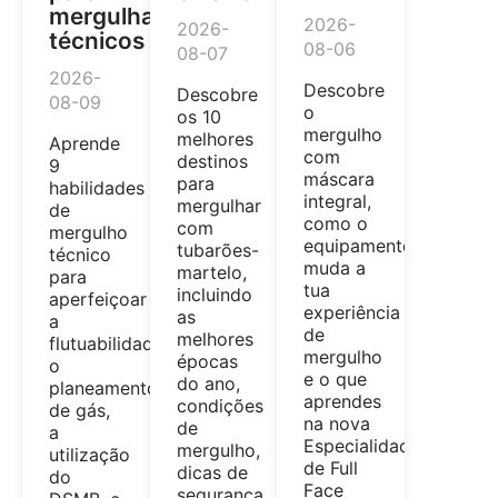
mergulhadores
2026-
2026-
técnicos
08-06
08-07
2026-
Descobre
Descobre
08-09
o
os 10
mergulho
melhores
Aprende
com
destinos
9
máscara
para
habilidades
integral,
mergulhar
de
como o
com
mergulho
equipamento
tubarões-
técnico
muda a
martelo,
para
tua
incluindo
aperfeiçoar
experiência
as
a
de
melhores
flutuabilidade,
mergulho
épocas
o
e o que
do ano,
planeamento
aprendes
condições
de gás,
na nova
de
a
Especialidade
mergulho,
utilização
de Full
dicas de
do
Face
segurança