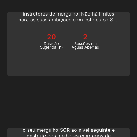
Deixe a luz natural para trás, desafie os
seus limites e junte-se aos melhores
instrutores de mergulho. Não há limites
para as suas ambições com este curso SSI.
Torne-se um SSI Cave Diving Instructor e
ensine mergulhadores técnicos. Comece
20
2
hoje mesmo esta certificação de mergulho
em grutas!
Duração
Sessões em
Sugerida (h)
Águas Abertas
SCR Diving Instructor
Mergulhar mais profundamente no mundo
dos rebreathers semifechados (SCR). Leve
o seu mergulho SCR ao nível seguinte e
desfrute dos melhores empregos de