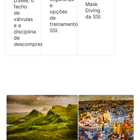
DSMB, o
Mask
e
fecho
Diving
opções
de
da SSI.
de
válvulas
treinamento
e a
SSI.
disciplina
de
descompressão.
© iStock/MartinM303
© iStock/ferrant