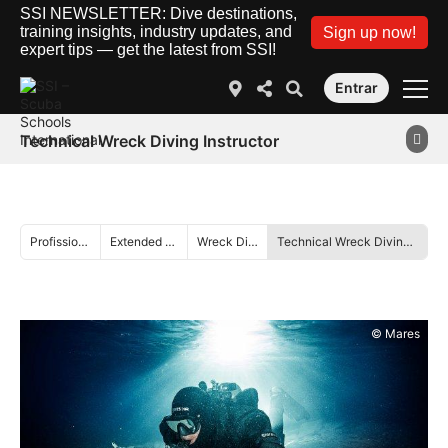
SSI NEWSLETTER: Dive destinations,
training insights, industry updates, and
Sign up now!
expert tips — get the latest from SSI!
Entrar
Technical Wreck Diving Instructor
Profissional
Extended Range
Wreck Diving
Technical Wreck Diving Instructor
© Mares