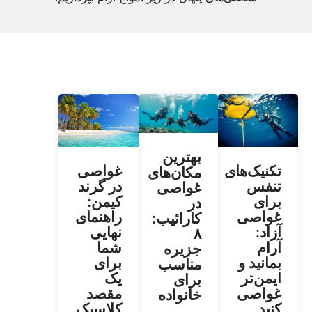
بهترین
تکنیک‌های
غواصی
مکان‌های
تنفس
در گرند
غواصی
برای
کیمن:
در
غواصی
راهنمای
کارائیب:
آزاد:
نهایی
۸
آرام
شما
جزیره
بمانید و
برای
مناسب
ایمن‌تر
یک
برای
غواصی
مقصد
خانواده
کنید
کلاسیک