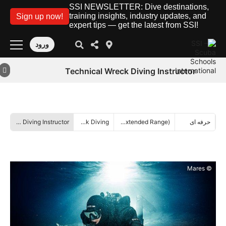
SSI NEWSLETTER: Dive destinations,
training insights, industry updates, and
Sign up now!
expert tips — get the latest from SSI!
ورود
Technical Wreck Diving Instructor
حرفه ای
(Extended Range) فراتر از محدوده
Wreck Diving
Technical Wreck Diving Instructor
© Mares