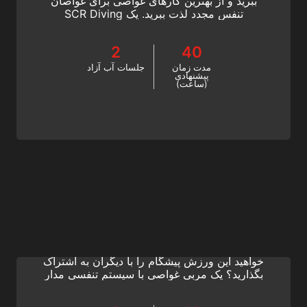
ببرید و از بهترین کارهای غواصی برای غواصان
تنفس مجدد لذت ببرید. یک SCR Diving
Instructor SSI SCR شوید. این دوره آموزشی را
به صورت آنلاین شروع کنید!
2
40
مدت زمان
جلسات آب آزاد
پیشنهادی
(ساعت)
CCR Diving Instructor
آیا به غواصی تنفس مجدد مدار بسته (سیستم
تنفسی مدار بسته (CCR)) علاقه دارید؟ آیا می
خواهید این ورزش پیشگام را با دیگران به اشتراک
بگذارید؟ یک مربی غواصی با سیستم تنفسی مدار
بسته (CCR Diving Instructor) شوید و غواصی
سیستم تنفسی مدار بسته (CCR) را در مراکز SSI