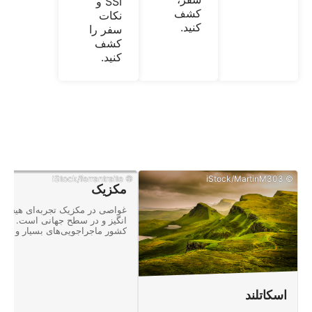
SSI و
کشف
نکات
کنید.
سفر را
کشف
کنید.
© iStock/ferrantraite
© iStock/MartinM303
مکزیک
غواصی در مکزیک تجربه‌ای هیجان
انگیز و در سطح جهانی است. این
کشور ماجراجویی‌های بسیار و
مناظری مملوء از عجایب طبیعی به
شما ارائه می‌دهد.
اسکاتلند