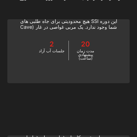
نور روز را پشت سر بگذارید، محدودیت های خود را
کنار بگذارید و به بهترین مربیان غواصی بپیوندید. با
این دوره SSI هیچ محدودیتی برای جاه طلبی های
شما وجود ندارد. یک مربی غواصی در غار (Cave
Diving Instructor) SSI شوید و به غواصان فنی
آموزش دهید. این گواهینامه غواصی در غار را از
2
20
امروز شروع کنید!
مدت زمان
جلسات آب آزاد
پیشنهادی
(ساعت)
SCR Diving Instructor
عمیق تر به دنیای تنفس مجدد نیمه بسته (SCR)
شیرجه بزنید. غواصی SCR خود را به سطح بعدی