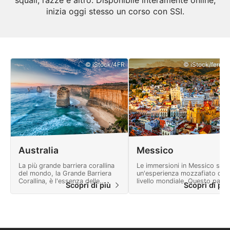
inizia oggi stesso un corso con SSI.
© iStock/4FR
© iStock/ferrant
Australia
Messico
La più grande barriera corallina
Le immersioni in Messico son
del mondo, la Grande Barriera
un'esperienza mozzafiato di
Corallina, è l'essenza delle
livello mondiale. Questo paes
Scopri di più
Scopri di pi
immersioni in Australia.
offre molte avventure e un
paesaggio cosparso di
meraviglie naturali.