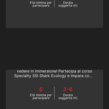
Età minima per
Durata
partecipare
suggerita (h)
Shark Ecology
Gli squali sono vitali per la salute degli
oceani e sono veramente spettacolari da
vedere in immersione! Partecipa al corso
Specialty SSI Shark Ecology e impara come
immergerti in sicurezza con gli squali,
perché i loro comportamenti sono
6
3-6
incompresi e altro ancora. Inizia online oggi
stesso!
Età minima per
Durata
partecipare
suggerita (h)