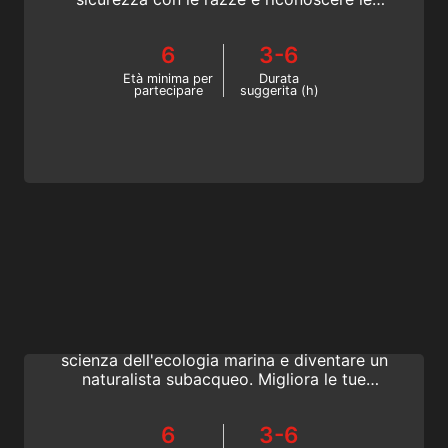
diverse specie con il corso di specialità SSI
Manta & Ray Ecology.
6
3-6
Età minima per
Durata
partecipare
suggerita (h)
Marine Ecology
Il corso Specialty SSI Marine Ecology è il
modo migliore per scoprire l'eccitante
scienza dell'ecologia marina e diventare un
naturalista subacqueo. Migliora le tue
immersioni in un modo nuovo. Ottieni ora la
certificazione di specialità SSI Marine
6
3-6
Ecology!