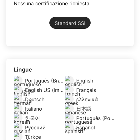
Nessuna certificazione richiesta
Standard SSI
Lingue
Português (Brazil)
English
English US (imperial)
Français
Deutsch
ελληνικά
Italiano
日本語
한국어
Português (Portugal)
Русский
Español
Türkçe