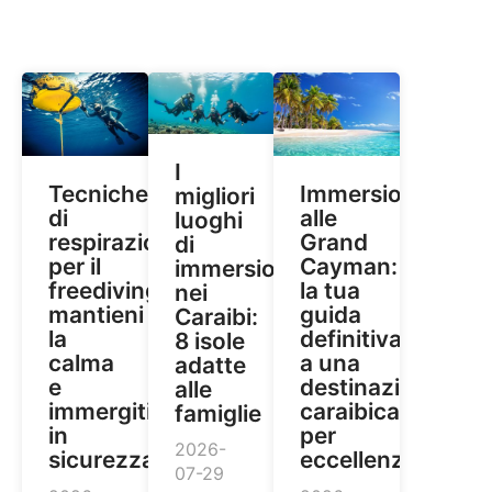
I
Tecniche
Immersioni
migliori
di
alle
luoghi
respirazione
Grand
di
per il
Cayman:
immersione
freediving:
la tua
nei
mantieni
guida
Caraibi:
la
definitiva
8 isole
calma
a una
adatte
e
destinazione
alle
immergiti
caraibica
famiglie
in
per
2026-
sicurezza
eccellenza
07-29