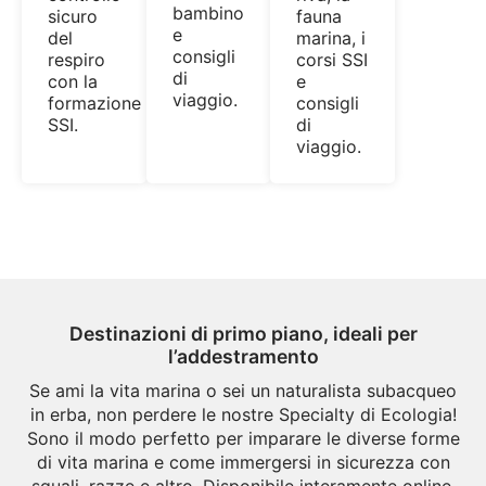
bambino
sicuro
fauna
e
del
marina, i
consigli
respiro
corsi SSI
di
con la
e
viaggio.
formazione
consigli
SSI.
di
viaggio.
Destinazioni di primo piano, ideali per
l’addestramento
Se ami la vita marina o sei un naturalista subacqueo
in erba, non perdere le nostre Specialty di Ecologia!
Sono il modo perfetto per imparare le diverse forme
di vita marina e come immergersi in sicurezza con
squali, razze e altro. Disponibile interamente online,