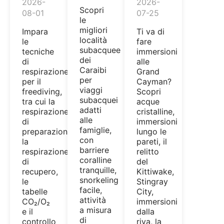
2026-
2026-
Scopri
08-01
07-25
le
migliori
Impara
Ti va di
località
le
fare
subacquee
tecniche
immersioni
dei
di
alle
Caraibi
respirazione
Grand
per
per il
Cayman?
viaggi
freediving,
Scopri
subacquei
tra cui la
acque
adatti
respirazione
cristalline,
alle
di
immersioni
famiglie,
preparazione,
lungo le
con
la
pareti, il
barriere
respirazione
relitto
coralline
di
del
tranquille,
recupero,
Kittiwake,
snorkeling
le
Stingray
facile,
tabelle
City,
attività
CO₂/O₂
immersioni
a misura
e il
dalla
di
controllo
riva, la