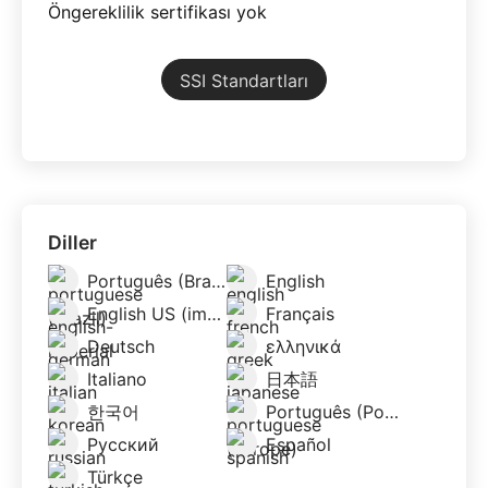
Öngereklilik sertifikası yok
SSI Standartları
Diller
Português (Brazil)
English
English US (imperial)
Français
Deutsch
ελληνικά
Italiano
日本語
한국어
Português (Portugal)
Русский
Español
Türkçe