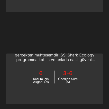
Shark Ecology
Köpekbalıkları sağlıklı okyanuslar için hayati
öneme sahiptir ve birlikte dalış yapmak
gerçekten muhteşemdir! SSI Shark Ecology
programına katılın ve onlarla nasıl güvenli
bir şekilde dalış yapılacağını, davranışlarının
neden yanlış anlaşıldığını ve daha fazlasını
6
3-6
öğrenin. Bugün çevrimiçi başlayın!
Katılım için
Önerilen Süre
Asgari Yaş
(S)