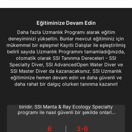
Eğitiminize Devam Edin
Daha fazla Uzmanlık Programı alarak eğitim
deneyiminizi yükseltin. Bunlar mevcut eğitiminiz için
mükemmel bir eşleşme! Kayıtlı Dalışlar ile eşleştirilmiş
belirli sayıda Uzmanlık Programını tamamladığınızda,
otomatik olarak SSI Tanınma Dereceleri - SSI
Specialty Diver, SSI AdvancedOpen Water Diver ve
SSI Master Diver da kazanacaksınız. SSI Uzmanlık
eğitiminize hemen devam edin ve daha güvenli ve
Manta & Ray Ecology
daha rahat bir dalgıç olurken tanınma kazanın!
Mantalar ve diğer vatozlarla dalış,
yaşayacağınız en iyi dalış deneyimlerinden
biridir. SSI Manta & Ray Ecology Specialty
programı ile nasıl güvenli bir şekilde onlarla
etkileşime geçeceğinizi ve farklı türleri nasıl
tanıyacağınızı öğretir.
6
3-6