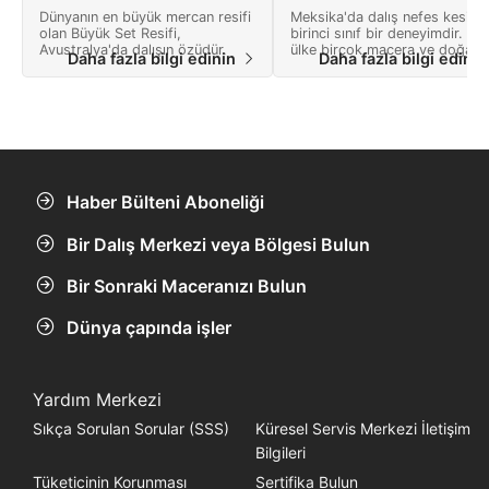
Dünyanın en büyük mercan resifi
Meksika'da dalış nefes kesici,
olan Büyük Set Resifi,
birinci sınıf bir deneyimdir. Bu
Avustralya'da dalışın özüdür.
ülke birçok macera ve doğa
Daha fazla bilgi edinin
Daha fazla bilgi edini
harikaları dolu bir manzara
sunmaktadır.
Haber Bülteni Aboneliği
Bir Dalış Merkezi veya Bölgesi Bulun
Bir Sonraki Maceranızı Bulun
Dünya çapında işler
Yardım Merkezi
Sıkça Sorulan Sorular (SSS)
Küresel Servis Merkezi İletişim
Bilgileri
Tüketicinin Korunması
Sertifika Bulun