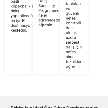
Dalış
başlı
tabloları
Specialty
köpekbalıklarıyla
ve
Programında
dalış
güvenli
neler
yapabileceğiniz
nefes
öğreneceğinizi
en iyi 10
kontrolü
öğrenin.
destinasyonu
dahil
keşfedin.
olmak
üzere
serbest
dalış için
nefes
alma
tekniklerini
öğrenin.
Eğitim için ideal Öne Çıkan Destinasyonlar