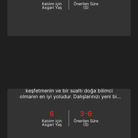
Katılım için
Önerilen Süre
Asgari Yaş
(S)
Marine Ecology
SSI Marine Ecology Specialty programı,
heyecan verici deniz ekolojisi bilimini
keşfetmenin ve bir sualtı doğa bilimci
olmanın en iyi yoludur. Dalışlarınızı yeni bir
şekilde geliştirin. SSI Marine Ecology
Specialty sertifikasını şimdi kazanın!
6
3-6
Katılım için
Önerilen Süre
Asgari Yaş
(S)