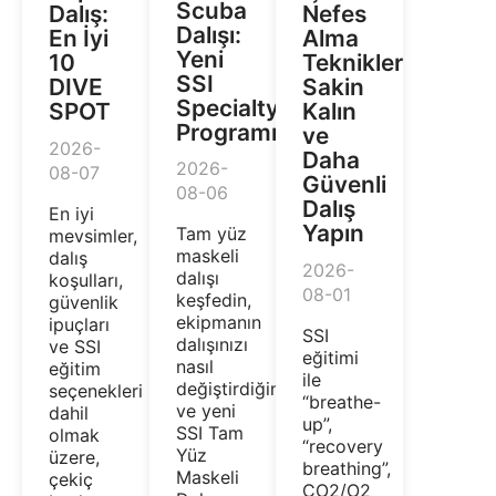
Scuba
Dalış:
Nefes
Dalışı:
En İyi
Alma
Yeni
10
Teknikleri:
SSI
DIVE
Sakin
Specialty
SPOT
Kalın
Programı
ve
2026-
Daha
2026-
08-07
Güvenli
08-06
Dalış
En iyi
Yapın
Tam yüz
mevsimler,
maskeli
dalış
2026-
dalışı
koşulları,
08-01
keşfedin,
güvenlik
ekipmanın
ipuçları
SSI
dalışınızı
ve SSI
eğitimi
nasıl
eğitim
ile
değiştirdiğini
seçenekleri
“breathe-
ve yeni
dahil
up”,
SSI Tam
olmak
“recovery
Yüz
üzere,
breathing”,
Maskeli
çekiç
CO2/O2