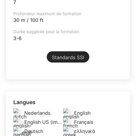
7
Profondeur maximum de formation
30 m / 100 ft
Durée suggérée pour la formation
3-6
Standards SSI
Langues
Nederlands
English
English US (imperial)
Français
Deutsch
ελληνικά