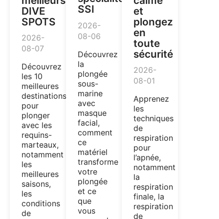
meilleurs
calme
SSI
DIVE
et
SPOTS
plongez
2026-
en
08-06
2026-
toute
08-07
sécurité
Découvrez
la
Découvrez
2026-
plongée
les 10
08-01
sous-
meilleures
marine
destinations
Apprenez
avec
pour
les
masque
plonger
techniques
facial,
avec les
de
comment
requins-
respiration
ce
marteaux,
pour
matériel
notamment
l’apnée,
transforme
les
notamment
votre
meilleures
la
plongée
saisons,
respiration
et ce
les
finale, la
que
conditions
respiration
vous
de
de