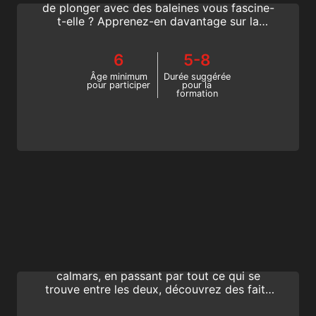
de plonger avec des baleines vous fascine-
t-elle ? Apprenez-en davantage sur la
biologie et l'écologie de ces mammifères
marins fascinants dans le programme SSI
6
5-8
Marine Mammal Ecology.
Âge minimum
Durée suggérée
pour participer
pour la
formation
Marine Invertebrate Ecology
Découvrez le monde mystérieux des
invertébrés marins. Des étoiles de mer aux
calmars, en passant par tout ce qui se
trouve entre les deux, découvrez des faits
passionnants sur ces animaux uniques dans
le programme de spécialité Marine