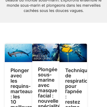
beauté du monde sous-marin. Explorons ensemble le
monde sous-marin et plongeons dans les merveilles
cachées sous les douces vagues.
Plongée
Plonger
Techniques
sous-
avec
de
marine
les
respiration
avec
requins-
pour
masque
marteaux
l’apnée
facial :
: les
:
nouvelle
10
restez
spécialité