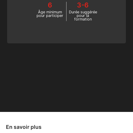
6
3-6
Invertebrates SSI.
Âge minimum
Durée suggérée
pour participer
pour la
formation
En savoir plus