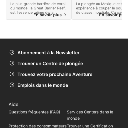
La plus grande barrière de corail
La plongée au Mexique est un
du monde, la Great Barrier Reef,
expérience à couper le souffle
est l'essence même de la
de classe mondiale. Ce pays
En savoir plus
En savoir plu
plongée en Australie.
offre de nombreuses aventur
et un paysage plein de
merveilles naturelles.
Abonnement à la Newsletter
Trouver un Centre de plongée
Trouvez votre prochaine Aventure
Emplois dans le monde
Aide
Questions fréquentes (FAQ)
Services Centers dans le
monde
Protection des consommateurs
Trouver une Certification