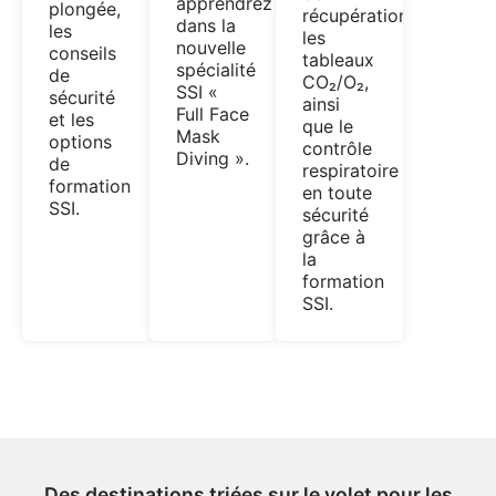
apprendrez
plongée,
récupération,
dans la
les
les
nouvelle
conseils
tableaux
spécialité
de
CO₂/O₂,
SSI «
sécurité
ainsi
Full Face
et les
que le
Mask
options
contrôle
Diving ».
de
respiratoire
formation
en toute
SSI.
sécurité
grâce à
la
formation
SSI.
Des destinations triées sur le volet pour les