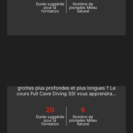
dès aujourd’hui !
Durée suggérée
Nombre de
pour la
plongées Milieu
formation
naturel
Full Cave Diving
Vous souhaitez mener une navigation sous-
marine complexe tout en explorant des
grottes plus profondes et plus longues ? Le
cours Full Cave Diving SSI vous apprendra à
explorer des grottes les plus profondes du
monde. Commencez votre formation pour
20
6
des plongées en grotte avancées dès
aujourd’hui !
Durée suggérée
Nombre de
pour la
plongées Milieu
formation
naturel