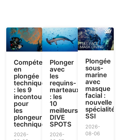
Plongée
Compétences
Plonger
sous-
en
avec
marine
plongée
les
avec
technique
requins-
masque
: les 9
marteaux
facial :
incontournables
: les
nouvelle
pour
10
spécialité
les
meilleurs
SSI
plongeurs
DIVE
techniques
SPOTS
2026-
08-06
2026-
2026-