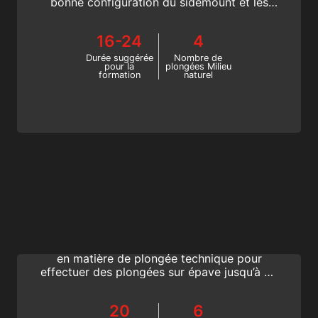
bonne configuration du sidemount et les
techniques requises pour utiliser
efficacement une configuration sidemount
16-24
4
avec des bouteilles multiples.
Durée suggérée
Nombre de
pour la
plongées Milieu
formation
naturel
Technical Wreck Diving
Vous voulez vivre des plongées sur épave
étonnantes ? Améliorez vos compétences
en matière de plongée technique pour
effectuer des plongées sur épave jusqu’à 80
mètres et rejoignez l’élite mondiale des
plongeurs en décompression profonde.
20
6
Devenez un Plongeur Technical Wreck SSI