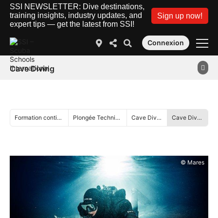
SSI NEWSLETTER: Dive destinations,
training insights, industry updates, and
Sign up now!
expert tips — get the latest from SSI!
Connexion
Cave Diving
Formation continue
Plongée Technique
Cave Diving
Cave Diving
© Mares