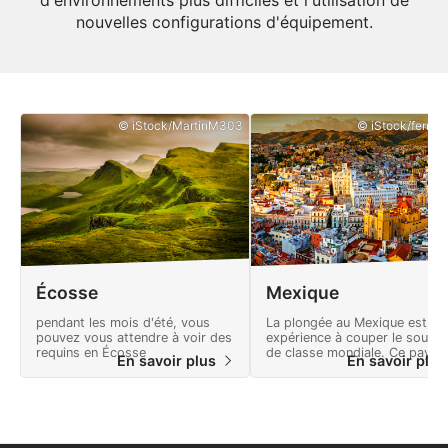
d'environnements plus difficiles et l'utilisation de
nouvelles configurations d'équipement.
© iStock/MartinM303
© iStock/ferrant
Écosse
Mexique
pendant les mois d'été, vous
La plongée au Mexique est un
pouvez vous attendre à voir des
expérience à couper le souffle
requins en Écosse
de classe mondiale. Ce pays
En savoir plus
En savoir plu
offre de nombreuses aventur
et un paysage plein de
merveilles naturelles.