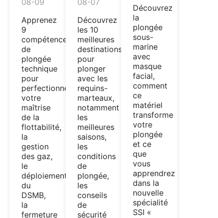
08-09
08-07
Découvrez
la
Apprenez
Découvrez
plongée
9
les 10
sous-
compétences
meilleures
marine
de
destinations
avec
plongée
pour
masque
technique
plonger
facial,
pour
avec les
comment
perfectionner
requins-
ce
votre
marteaux,
matériel
maîtrise
notamment
transforme
de la
les
votre
flottabilité,
meilleures
plongée
la
saisons,
et ce
gestion
les
que
des gaz,
conditions
vous
le
de
apprendrez
déploiement
plongée,
dans la
du
les
nouvelle
DSMB,
conseils
spécialité
la
de
SSI «
fermeture
sécurité