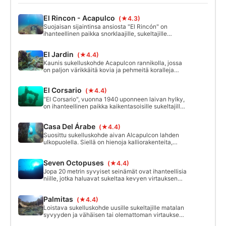
El Rincon - Acapulco
(★4.3)
Suojaisan sijaintinsa ansiosta "El Rincón" on
ihanteellinen paikka snorklaajille, sukeltajille
mataliin sukelluksiin ja aloittelijoille sekä erilaisille
sukelluksen erikoiskursseille. Matalassa, jopa 12
El Jardin
(★4.4)
metrin sukellussyvyydessä on runsaasti tilaa
monenlaiselle merikasvillisuudelle ja -eläimistölle.
Kaunis sukelluskohde Acapulcon rannikolla, jossa
Tärkein nähtävyys ovat keinotekoiset riutat.
on paljon värikkäitä kovia ja pehmeitä koralleja
tutkittavaksi, mutta tonneittain subtrooppisia
kalalajeja. Helppo, matala sukellus.
El Corsario
(★4.4)
"El Corsario", vuonna 1940 uponneen laivan hylky,
on ihanteellinen paikka kaikentasoisille sukeltajille,
aloittelijoista asiantuntijoihin. Hylky, johon on nyt
muodostunut keinotekoinen riutta, sijaitsee
Casa Del Árabe
(★4.4)
hajallaan noin 6 metrin ja 17 metrin syvyydessä.
Suosittu sukelluskohde aivan Alcapulcon lahden
ulkopuolella. Siellä on hienoja kalliorakenteita,
joissa on koralleja tutkittavana ja paljon
subtrooppisia kalalajeja nähtävänä.
Seven Octopuses
(★4.4)
Jopa 20 metrin syvyiset seinämät ovat ihanteellisia
niille, jotka haluavat sukeltaa kevyen virtauksen
kanssa, ja kun näkyvyys on hyvä, voit löytää
mukavia kanjonimaisia vuoria. Sukeltajat, joilla on
Palmitas
(★4.4)
vähän kokemusta, voivat pysyä matalissa
syvyyksissä. Ihanteellinen myös Open Water -
Loistava sukelluskohde uusille sukeltajille matalan
kurssien 3 ja 4 sukelluksille.
syvyyden ja vähäisen tai olemattoman virtauksen
vuoksi. Erittäin mielenkiintoisia kalliomuodostelmia