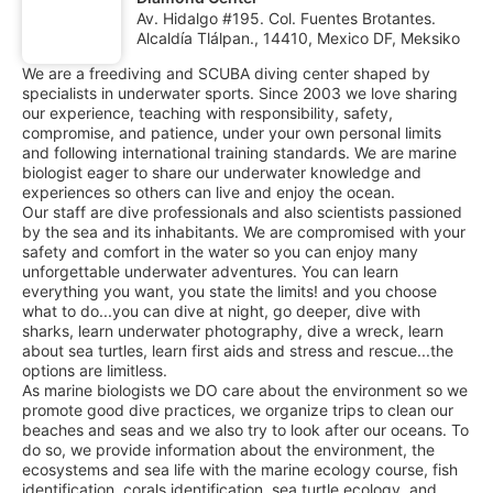
Av. Hidalgo #195. Col. Fuentes Brotantes.
Alcaldía Tlálpan., 14410, Mexico DF, Meksiko
We are a freediving and SCUBA diving center shaped by
specialists in underwater sports. Since 2003 we love sharing
our experience, teaching with responsibility, safety,
compromise, and patience, under your own personal limits
and following international training standards. We are marine
biologist eager to share our underwater knowledge and
experiences so others can live and enjoy the ocean.
Our staff are dive professionals and also scientists passioned
by the sea and its inhabitants. We are compromised with your
safety and comfort in the water so you can enjoy many
unforgettable underwater adventures. You can learn
everything you want, you state the limits! and you choose
what to do...you can dive at night, go deeper, dive with
sharks, learn underwater photography, dive a wreck, learn
about sea turtles, learn first aids and stress and rescue...the
options are limitless.
As marine biologists we DO care about the environment so we
promote good dive practices, we organize trips to clean our
beaches and seas and we also try to look after our oceans. To
do so, we provide information about the environment, the
ecosystems and sea life with the marine ecology course, fish
identification, corals identification, sea turtle ecology, and