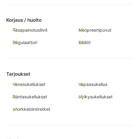
Korjaus / huolto
Tasapainotusliivit
Neopreenipuvut
Regulaattori
Säiliöt
Tarjoukset
Venesukellukset
Vapaasukellus
Rantasukellukset
Hylkysukellukset
snorkkelointiretket