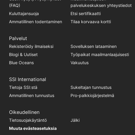
(FAQ)
palvelukeskuksen yhteystiedot
Kuluttajansuoja
Etsi sertifikaatti
Ammatillinen todentaminen
Tilaa korvaava kortti
Palvelut
Rekisteröidy ilmaiseksi
Sovelluksen lataaminen
Blogi & Uutiset
Työpaikat maailmanlaajuisesti
Blue Oceans
Vakuutus
SSI International
Tietoja SSI:stä
Sukeltajan tunnustus
Ammatillinen tunnustus
Pro-palkkiojärjestelmä
Oikeudellinen
Tietosuojakäytäntö
Jälki
Muuta evästeasetuksia