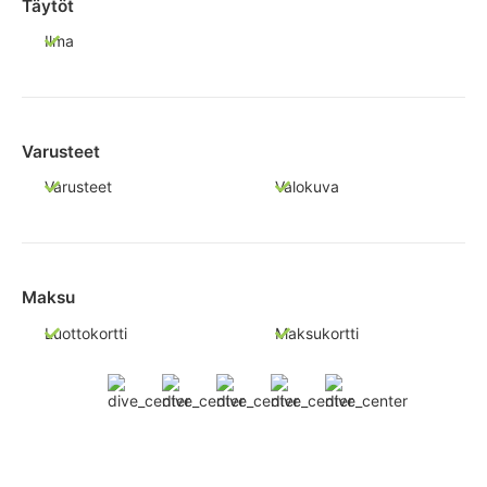
Täytöt
Ilma
Varusteet
Varusteet
Valokuva
Maksu
Luottokortti
Maksukortti