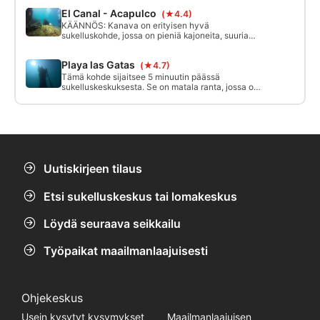
ja paljon hauskoja läpikulkupaikkoja tutkittavaksi.
El Canal - Acapulco
(★4.4)
KÄÄNNÖS: Kanava on erityisen hyvä
sukelluskohde, jossa on pieniä kajoneita, suuria
kiviä, pieniä kallioseinämiä ja hiekkapohjaa. Siinä
on erilaisia syvyyksiä, jotka sopivat erinomaisesti
Playa las Gatas
(★4.7)
snorklaukseen aina syväsukellukseen asti.
Tämä kohde sijaitsee 5 minuutin päässä
sukelluskeskuksesta. Se on matala ranta, jossa on
kalliomuodostelma, sen enimmäissyvyys on 10
metriä, ja voit nähdä uponneen Kristus-patsaan
laskeutumisen aikana. Se on ihanteellinen
ensimmäisille sukelluksillesi.
Uutiskirjeen tilaus
Etsi sukelluskeskus tai lomakeskus
Löydä seuraava seikkailu
Työpaikat maailmanlaajuisesti
Ohjekeskus
Usein kysytyt kysymykset
Maailmanlaajuisen