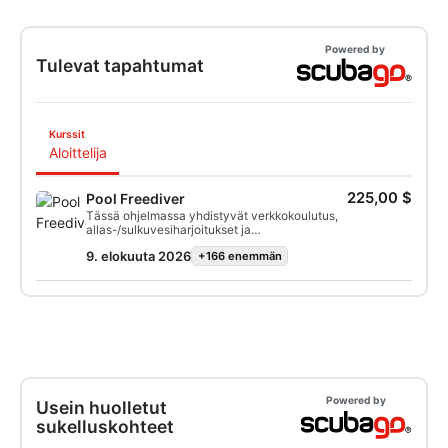
Powered by
Tulevat tapahtumat
Kurssit
Aloittelija
225,00 $
Pool Freediver
Tässä ohjelmassa yhdistyvät verkkokoulutus,
allas-/sulkuvesiharjoitukset ja
avovesisukellukset, jotta voit nopeasti tehdä
9. elokuuta 2026
+166 enemmän
mukavan ja itsevarman vapaasukelluksen. Kun
olet saanut sertifikaatin, voit vapaasukeltaa
kaverin kanssa avovedessä enintään 20 metrin
syvyyteen ja tutustua erilaisiin vedenalaisiin
ekosysteemeihin ympäri maailmaa.
Powered by
Usein huolletut
sukelluskohteet