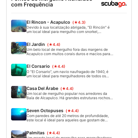
com Frequência
El Rincon - Acapulco
(★4.3)
Devido à sua localização abrigada, "El Rincón" é
um local ideal para mergulho com snorkel,
mergulho raso e para iniciantes e vários cursos de
especialização em mergulho. A profundidade rasa
El Jardin
(★4.4)
do mergulho, de apenas 12 m, oferece muito
espaço para uma variedade de flora e fauna
Um belo local de mergulho fora das margens de
marinhas. As principais atrações são os recifes
Acapulco com muitos corais duros e macios para
artificiais.
explorar, mas toneladas de espécies de peixes
subtropicais. Um mergulho fácil e raso.
El Corsario
(★4.4)
O "El Corsario", um navio naufragado de 1940, é
um local ideal para mergulhadores de todos os
níveis, de iniciantes a especialistas. Os destroços,
onde agora se formou um recife artificial, estão
Casa Del Árabe
(★4.4)
espalhados em profundidades de
aproximadamente 6 m/18 pés a 17 m/51 pés.
Um local de mergulho popular nos arredores da
Baía de Alcapulco. Há grandes estruturas rochosas
com alguns corais para explorar e muitas espécies
de peixes subtropicais para ver.
Seven Octopuses
(★4.4)
Com paredes de até 20 metros de profundidade,
este local é ideal para aqueles que gostam de
mergulhar com uma corrente leve. Quando a
visibilidade é boa, você descobrirá bonitas
Palmitas
(★4.4)
montanhas tipo canyon. Mergulhadores com
pouca experiência podem permanecer nas
Um grande local de mergulho para mergulhadores