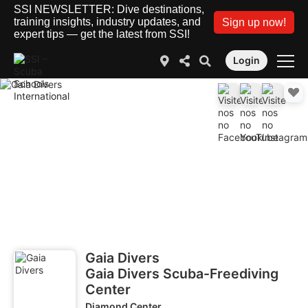
SSI NEWSLETTER: Dive destinations,
training insights, industry updates, and
Sign up now!
expert tips — get the latest from SSI!
Login
Gaia Divers
Gaia Divers Scuba-Freediving
Center
Diamond Center