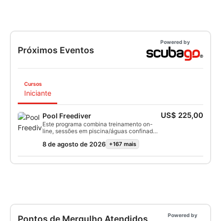
Powered by
Próximos Eventos
Cursos
Iniciante
US$ 225,00
Pool Freediver
Este programa combina treinamento on-
line, sessões em piscina/águas confinadas
e mergulhos em águas abertas para que
8 de agosto de 2026
+167 mais
você se sinta confortável e confiante no
mergulho livre em pouco tempo. Depois de
certificado, você poderá fazer mergulho
livre com um parceiro em águas abertas a
uma profundidade máxima de 20 metros e
descobrir uma variedade de ecossistemas
subaquáticos em todo o mundo.
Powered by
Pontos de Mergulho Atendidos