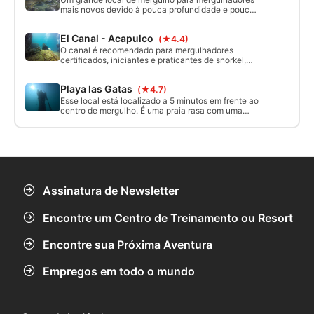
profundezas rasas. Este site também é ideal para
mais novos devido à pouca profundidade e pouca
mergulhos 3 & 4 no curso de águas abertas.
ou nenhuma corrente. Formações rochosas muito
interessantes para se ver e muito divertidas para
El Canal - Acapulco
(★4.4)
se explorar.
O canal é recomendado para mergulhadores
certificados, iniciantes e praticantes de snorkel,
pois tem diferentes profundidades e interesses.
Dependendo das condições, pode haver correntes
Playa las Gatas
(★4.7)
leves ou fortes e a visibilidade pode variar entre 5
e 15 metros.
Esse local está localizado a 5 minutos em frente ao
centro de mergulho. É uma praia rasa com uma
formação rochosa, tem uma profundidade máxima
de 10 metros e você pode ver a estátua do Cristo
afundada durante a descida. É ideal para seus
primeiros mergulhos.
Assinatura de Newsletter
Encontre um Centro de Treinamento ou Resort
Encontre sua Próxima Aventura
Empregos em todo o mundo