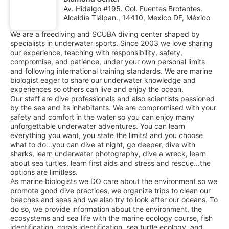
Av. Hidalgo #195. Col. Fuentes Brotantes.
Alcaldía Tlálpan., 14410, Mexico DF, México
We are a freediving and SCUBA diving center shaped by
specialists in underwater sports. Since 2003 we love sharing
our experience, teaching with responsibility, safety,
compromise, and patience, under your own personal limits
and following international training standards. We are marine
biologist eager to share our underwater knowledge and
experiences so others can live and enjoy the ocean.
Our staff are dive professionals and also scientists passioned
by the sea and its inhabitants. We are compromised with your
safety and comfort in the water so you can enjoy many
unforgettable underwater adventures. You can learn
everything you want, you state the limits! and you choose
what to do...you can dive at night, go deeper, dive with
sharks, learn underwater photography, dive a wreck, learn
about sea turtles, learn first aids and stress and rescue...the
options are limitless.
As marine biologists we DO care about the environment so we
promote good dive practices, we organize trips to clean our
beaches and seas and we also try to look after our oceans. To
do so, we provide information about the environment, the
ecosystems and sea life with the marine ecology course, fish
identification, corals identification, sea turtle ecology, and