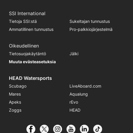
SSI International
Tietoja SSI:stä
Sukeltajan tunnustus
Ammatillinen tunnustus
Pro-palkkiojärjestelmä
Oikeudellinen
Tietosuojakäytäntö
Jälki
Muuta evästeasetuksia
HEAD Watersports
Scubago
LiveAboard.com
Mares
Aqualung
Apeks
rEvo
Zoggs
HEAD