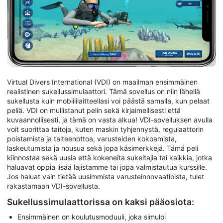
Virtual Divers International (VDI) on maailman ensimmäinen
realistinen sukellussimulaattori. Tämä sovellus on niin lähellä
sukellusta kuin mobiililaitteellasi voi päästä samalla, kun pelaat
peliä. VDI on mullistanut pelin sekä kirjaimellisesti että
kuvaannollisesti, ja tämä on vasta alkua! VDI-sovelluksen avulla
voit suorittaa taitoja, kuten maskin tyhjennystä, regulaattorin
poistamista ja talteenottoa, varusteiden kokoamista,
laskeutumista ja nousua sekä jopa käsimerkkejä. Tämä peli
kiinnostaa sekä uusia että kokeneita sukeltajia tai kaikkia, jotka
haluavat oppia lisää lajistamme tai jopa valmistautua kurssille.
Jos haluat vain tietää uusimmista varusteinnovaatioista, tulet
rakastamaan VDI-sovellusta.
Sukellussimulaattorissa on kaksi pääosiota:
Ensimmäinen on koulutusmoduuli, joka simuloi