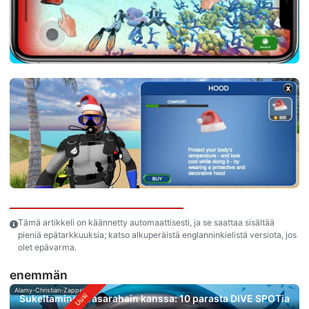
Tämä artikkeli on käännetty automaattisesti, ja se saattaa sisältää
pieniä epätarkkuuksia; katso alkuperäistä englanninkielistä versiota, jos
olet epävarma.
enemmän
Alamy-Christian-Zappel
Sukeltaminen vasarahain kanssa: 10 parasta DIVE SPOTia