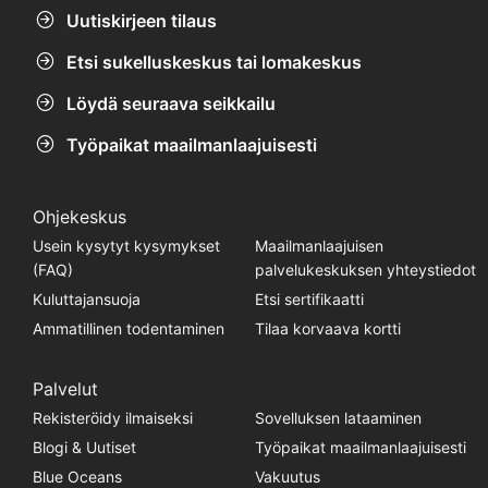
Uutiskirjeen tilaus
Etsi sukelluskeskus tai lomakeskus
Löydä seuraava seikkailu
Työpaikat maailmanlaajuisesti
Ohjekeskus
Usein kysytyt kysymykset
Maailmanlaajuisen
(FAQ)
palvelukeskuksen yhteystiedot
Kuluttajansuoja
Etsi sertifikaatti
Ammatillinen todentaminen
Tilaa korvaava kortti
Palvelut
Rekisteröidy ilmaiseksi
Sovelluksen lataaminen
Blogi & Uutiset
Työpaikat maailmanlaajuisesti
Blue Oceans
Vakuutus