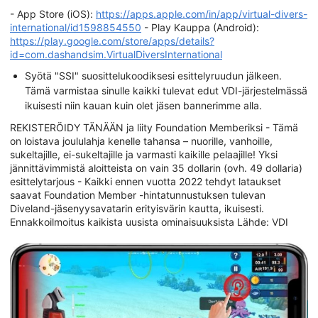
- App Store (iOS):
https://apps.apple.com/in/app/virtual-divers-
international/id1598854550
- Play Kauppa (Android):
https://play.google.com/store/apps/details?
id=com.dashandsim.VirtualDiversInternational
Syötä "SSI" suosittelukoodiksesi esittelyruudun jälkeen.
Tämä varmistaa sinulle kaikki tulevat edut VDI-järjestelmässä
ikuisesti niin kauan kuin olet jäsen bannerimme alla.
REKISTERÖIDY TÄNÄÄN ja liity Foundation Memberiksi - Tämä
on loistava joululahja kenelle tahansa – nuorille, vanhoille,
sukeltajille, ei-sukeltajille ja varmasti kaikille pelaajille! Yksi
jännittävimmistä aloitteista on vain 35 dollarin (ovh. 49 dollaria)
esittelytarjous - Kaikki ennen vuotta 2022 tehdyt lataukset
saavat Foundation Member -hintatunnustuksen tulevan
Diveland-jäsenyysavatarin erityisvärin kautta, ikuisesti.
Ennakkoilmoitus kaikista uusista ominaisuuksista Lähde: VDI