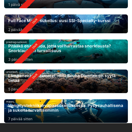
1 päivä sitten
Full Face Mask-sukellus: uusi SSI-Specialty-kurssi
2 päivää sitten
predragvuckovic
Pitääkö osata uida, jotta voi harrastaa snorklausta?
Snorklauksen turvallisuus
3 päivää sitten
unsplash
Lämpenevät valtameret: mitä Scuba Diverien on syytä
tietää
5 päivää sitten
mares
Hengitystekniikat vapaasukelluksessa: Pysy rauhallisena
ja sukelta turvallisemmin
7 päivää sitten