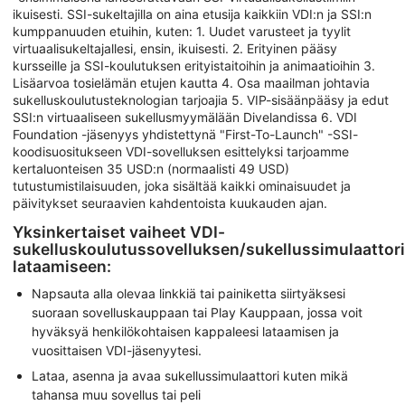
ikuisesti. SSI-sukeltajilla on aina etusija kaikkiin VDI:n ja SSI:n
kumppanuuden etuihin, kuten: 1. Uudet varusteet ja tyylit
virtuaalisukeltajallesi, ensin, ikuisesti. 2. Erityinen pääsy
kursseille ja SSI-koulutuksen erityistaitoihin ja animaatioihin 3.
Lisäarvoa tosielämän etujen kautta 4. Osa maailman johtavia
sukelluskoulutusteknologian tarjoajia 5. VIP-sisäänpääsy ja edut
SSI:n virtuaaliseen sukellusmyymälään Divelandissa 6. VDI
Foundation -jäsenyys yhdistettynä "First-To-Launch" -SSI-
koodisuositukseen VDI-sovelluksen esittelyksi tarjoamme
kertaluonteisen 35 USD:n (normaalisti 49 USD)
tutustumistilaisuuden, joka sisältää kaikki ominaisuudet ja
päivitykset seuraavien kahdentoista kuukauden ajan.
Yksinkertaiset vaiheet VDI-
sukelluskoulutussovelluksen/sukellussimulaattor
lataamiseen:
Napsauta alla olevaa linkkiä tai painiketta siirtyäksesi
suoraan sovelluskauppaan tai Play Kauppaan, jossa voit
hyväksyä henkilökohtaisen kappaleesi lataamisen ja
vuosittaisen VDI-jäsenyytesi.
Lataa, asenna ja avaa sukellussimulaattori kuten mikä
tahansa muu sovellus tai peli