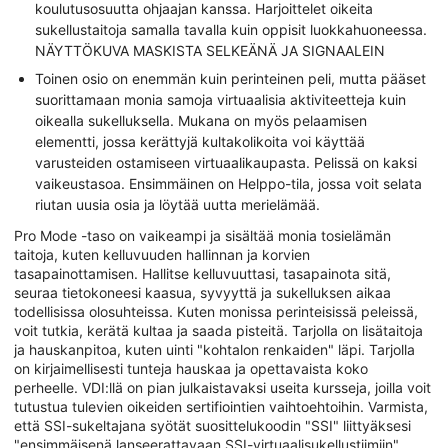
koulutusosuutta ohjaajan kanssa. Harjoittelet oikeita
sukellustaitoja samalla tavalla kuin oppisit luokkahuoneessa.
NÄYTTÖKUVA MASKISTA SELKEÄNÄ JA SIGNAALEIN
Toinen osio on enemmän kuin perinteinen peli, mutta pääset
suorittamaan monia samoja virtuaalisia aktiviteetteja kuin
oikealla sukelluksella. Mukana on myös pelaamisen
elementti, jossa kerättyjä kultakolikoita voi käyttää
varusteiden ostamiseen virtuaalikaupasta. Pelissä on kaksi
vaikeustasoa. Ensimmäinen on Helppo-tila, jossa voit selata
riutan uusia osia ja löytää uutta merielämää.
Pro Mode -taso on vaikeampi ja sisältää monia tosielämän
taitoja, kuten kelluvuuden hallinnan ja korvien
tasapainottamisen. Hallitse kelluvuuttasi, tasapainota sitä,
seuraa tietokoneesi kaasua, syvyyttä ja sukelluksen aikaa
todellisissa olosuhteissa. Kuten monissa perinteisissä peleissä,
voit tutkia, kerätä kultaa ja saada pisteitä. Tarjolla on lisätaitoja
ja hauskanpitoa, kuten uinti "kohtalon renkaiden" läpi. Tarjolla
on kirjaimellisesti tunteja hauskaa ja opettavaista koko
perheelle. VDI:llä on pian julkaistavaksi useita kursseja, joilla voit
tutustua tulevien oikeiden sertifiointien vaihtoehtoihin. Varmista,
että SSI-sukeltajana syötät suosittelukoodin "SSI" liittyäksesi
"ensimmäisenä lanseerattavaan SSI-virtuaalisukellustiimiin"