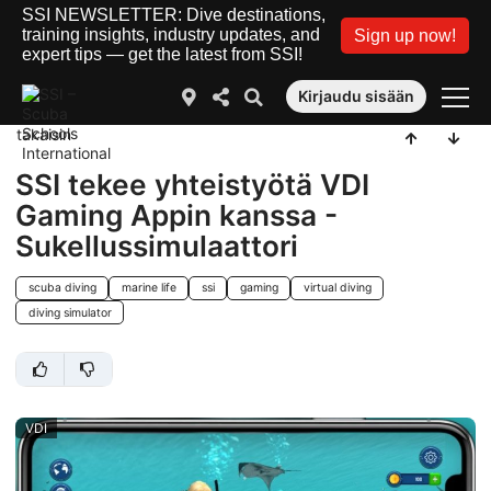
SSI NEWSLETTER: Dive destinations,
training insights, industry updates, and
Sign up now!
expert tips — get the latest from SSI!
Kirjaudu sisään
takaisin
SSI tekee yhteistyötä VDI
Gaming Appin kanssa -
Sukellussimulaattori
scuba diving
marine life
ssi
gaming
virtual diving
diving simulator
VDI