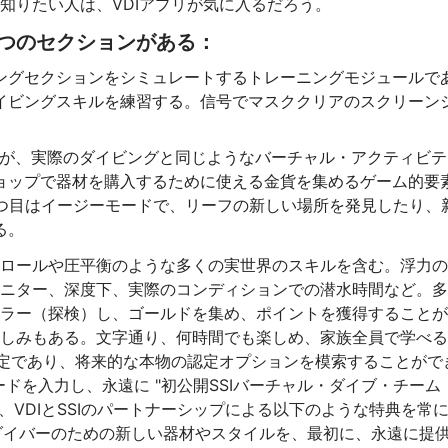
知りたい人は、VDIアプリが気に入るだろう。
つのセクションがある：
ングセクションをシミュレートするトレーニングモジュールで
イビングスキルを練習する。信号でマスククリアのスクリーン
いが、実際のダイビングと同じようなバーチャル・アクティビテ
ョップで器材を購入するために使える金貨を集めるゲーム的要
1つ目はイージーモードで、リーフの新しい場所を発見したり、
る。
ロールや圧平衡のような多くの実世界のスキルを含む。浮力の
ニター、深度下、実際のコンディションでの潜水時間など。多
ラー（探検）し、ゴールドを集め、ポイントを獲得することが
しみもある。文字通り、何時間でも楽しめ、家族全員で学べる
予定であり、将来的な本物の認定オプションを模索することがで
ルコードを入力し、永遠に "初公開SSIバーチャル・ダイブ・チーム
、VDIとSSIのパートナーシップによる以下のような特典を常
ルダイバーのための新しい器材やスタイルを、最初に、永遠に提