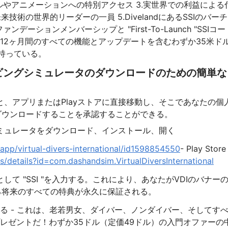
キルやアニメーションへの特別アクセス 3.実世界での利益による
技術の世界的リーダーの一員 5.DivelandにあるSSIのバー
ンデーションメンバーシップと "First-To-Launch "SSIコー
の12ヶ月間のすべての機能とアップデートを含むわずか35米ド
持っている。
イビングシミュレータのダウンロードのための簡単な
、アプリまたはPlayストアに直接移動し、そこであなたの個
ダウンロードすることを承認することができる。
ミュレータをダウンロード、インストール、開く
/app/virtual-divers-international/id1598854550
- Play Store
s/details?id=com.dashandsim.VirtualDiversInternational
て "SSI "を入力する。これにより、あなたがVDIのバナー
る将来のすべての特典が永久に保証される。
る - これは、老若男女、ダイバー、ノンダイバー、そしてす
レゼントだ！わずか35ドル（定価49ドル）の入門オファーの