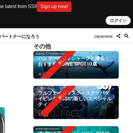
e latest from SSI!
Sign up now!
ログイン
Japanese
とパートナーになろう
その他
Alamy-Christian-Zappel
ハンマーヘッドシャークと潜る：
おすすめのDIVE SPOT10選
今日
フルフェイスマスク・スクーバダ
イビング：SSIの新しいスペシャル
ティ
1日前
predragvuckovic