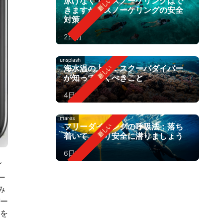
泳げなくてもスノーケリングはで
きますか？スノーケリングの安全
対策
2日前
unsplash
海水温の上昇：スクーバダイバー
が知っておくべきこと
4日前
mares
フリーダイビングの呼吸法：落ち
着いて、より安全に潜りましょう
6日前
イ
ー
み
ー
を