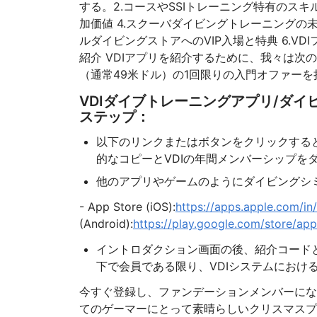
する。2.コースやSSIトレーニング特有のス
加価値 4.スクーバダイビングトレーニングの未来
ルダイビングストアへのVIP入場と特典 6.VDIファ
紹介 VDIアプリを紹介するために、我々は次
（通常49米ドル）の1回限りの入門オファーを
VDIダイブトレーニングアプリ/ダ
ステップ：
以下のリンクまたはボタンをクリックすると
的なコピーとVDIの年間メンバーシップを
他のアプリやゲームのようにダイビングシ
- App Store (iOS):
https://apps.apple.com/in
(Android):
https://play.google.com/store/app
イントロダクション画面の後、紹介コードとし
下で会員である限り、VDIシステムにおけ
今すぐ登録し、ファンデーションメンバーにな
てのゲーマーにとって素晴らしいクリスマスプ