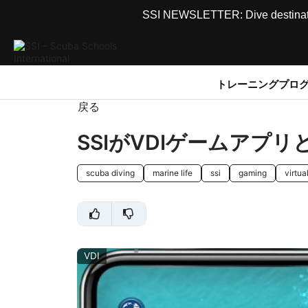
SSI NEWSLETTER: Dive destinations
トレーニングプロ
戻る
SSIがVDIゲームアプリ
scuba diving
marine life
ssi
gaming
virtua
VDI