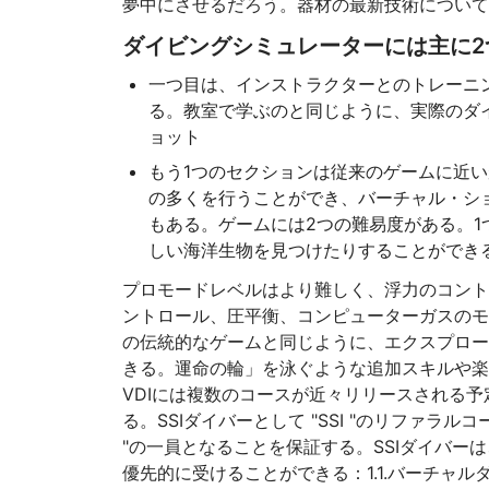
夢中にさせるだろう。器材の最新技術について
ダイビングシミュレーターには主に2
一つ目は、インストラクターとのトレーニ
る。教室で学ぶのと同じように、実際のダ
ョット
もう1つのセクションは従来のゲームに近
の多くを行うことができ、バーチャル・シ
もある。ゲームには2つの難易度がある。
しい海洋生物を見つけたりすることができ
プロモードレベルはより難しく、浮力のコント
ントロール、圧平衡、コンピューターガスのモ
の伝統的なゲームと同じように、エクスプロー
きる。運命の輪」を泳ぐような追加スキルや楽
VDIには複数のコースが近々リリースされる
る。SSIダイバーとして "SSI "のリファラ
"の一員となることを保証する。SSIダイバーは
優先的に受けることができる：1.1.バーチャ