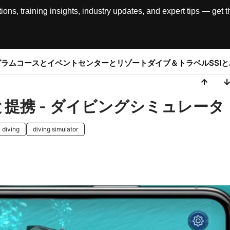
, training insights, industry updates, and expert tips — get th
グラム
コースとイベント
センターとリゾート
ダイブ＆トラベル
SSI
と提携 - ダイビングシミュレータ
l diving
diving simulator