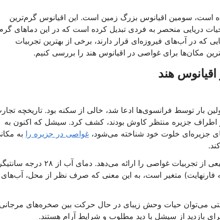
سطح زمین را پوشانده است، سومین اقیانوس بزرگ زمین است. این اقیانوس گرم‌ترین
حیات دریایی منحصر به فردی تبدیل کرده است که در این دماهای گرم‌
یی که در آب‌های فیروزه‌ای قرار دارند، برخی از بهترین تجربیات
بهترین مکان‌ها برای غواصی در اقیانوس هند را بررسی کنیم.
 زمانی که برای اولین بار توسط فرانسوی‌ها ادعا شد، خالی از سکنه بود. تاریخچه تجار
در اطراف جزیره منتظر کاوش بودند، کشف کرد. سیشل که اکنون به
 جزیره‌ای خلوت خود شناخته می‌شود،
غواصی در جزیره را
به مکان
ند.
سیشل بسته به جایی که غواصی می‌کنید، طیف وسیعی از تجربیات غواصی را ارائه می‌دهد. دمای آب از ۲۸
 فارنهایت) تا ۳۰ درجه سانتیگراد (۸۶ درجه فارنهایت) متغیر است، به این معنی که صرف نظر از محل، آب‌های
100 فوت) است و به راحتی می‌توان حیات وحش زیبای در حال حرکت بین صخره‌های مرجانی
 برای بازدید از سیشل با دید مطلوب و شرایط آرام هستند.