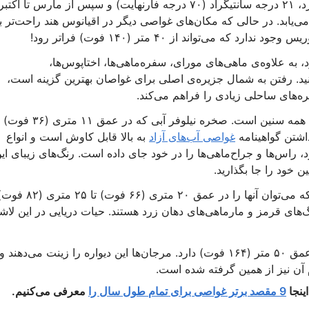
دمای هوا از نوامبر تا آوریل کمترین مقدار خود را دارد، ۲۱ درجه سانتیگراد (۷۰ درجه فارنهایت) و سپس از مارس تا اکتبر
فارنهایت) افزایش می‌یابد. در حالی که مکان‌های غواصی دیگر در اقیانوس هند راحت‌تر ب
ی‌تواند از ۴۰ متر (۱۴۰ فوت) فراتر رود!
به علاوه‌ی ماهی‌های مورای، سفره‌ماهی‌ها، اختاپوس‌ها،
کنید. رفتن به شمال جزیره‌ی اصلی برای غواصان بهترین گزینه است،
‌های ساحلی زیادی را فراهم می‌کند.
کوین دِ میر مکانی محبوب با مکان‌های غواصی برای همه سنین است. صخره نیلوفر آبی که در عمق ۱۱ متری (۳۶ فوت)
غواصی آب‌های آزاد
به بالا قابل کاوش است و انواع
، راس‌ها و جراح‌ماهی‌ها را در خود جای داده است. رنگ‌های زیبای ای
 خود را جا بگذارید.
نیلوفر آبی و امیلی دو لاشه کشتی غرق‌شده هستند که می‌توان آنها را در عمق ۲۰ متری (۶۶ فوت) تا ۲۵ متر
های قرمز و مارماهی‌های دهان زرد هستند. حیات دریایی در این لاش
دیواره خفاش‌ماهی در نزدیکی جزیره مارها حداکثر عمق ۵۰ متر (۱۶۴ فوت) دارد. مرجان‌ها این دیواره را زینت می‌دهند و
م آن نیز از همین گرفته شده است.
اینجا
9 مقصد برتر غواصی برای تمام طول سال را
معرفی می‌کنیم.