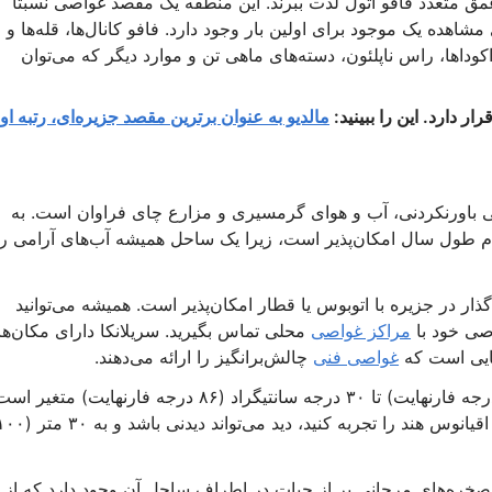
مق متعدد فافو آتول لذت ببرند. این منطقه یک مقصد غواصی نسبتاً
اهده یک موجود برای اولین بار وجود دارد. فافو کانال‌ها، قله‌ها و
کوداها، راس ناپلئون، دسته‌های ماهی تن و موارد دیگر که می‌توان
 دارد. این را ببینید:
مالدیو به عنوان برترین مقصد جزیره‌ای، رتبه او
یبایی باورنکردنی، آب و هوای گرمسیری و مزارع چای فراوان است. به
م طول سال امکان‌پذیر است، زیرا یک ساحل همیشه آب‌های آرامی را
ار در جزیره با اتوبوس یا قطار امکان‌پذیر است. همیشه می‌توانید
اصی خود با
مراکز غواصی
محلی تماس بگیرید. سریلانکا دارای مکان‌ه
هایی است که
غواصی فنی
چالش‌برانگیز را ارائه می‌دهند.
دمای آب در طول سال از ۲۷ درجه سانتیگراد (۸۰ درجه فارنهایت) تا ۳۰ درجه سانتیگراد (۸۶ درجه فارنهایت) متغیر
همانند بسیاری از مکان‌هایی که می‌توانید غواصی در اقیانوس هند را تجربه کنید، دید می‌تواند دیدنی باشد 
کشف دارد و صخره‌های مرجانی پر از حیات در اطراف ساحل آن وجود دارد که از