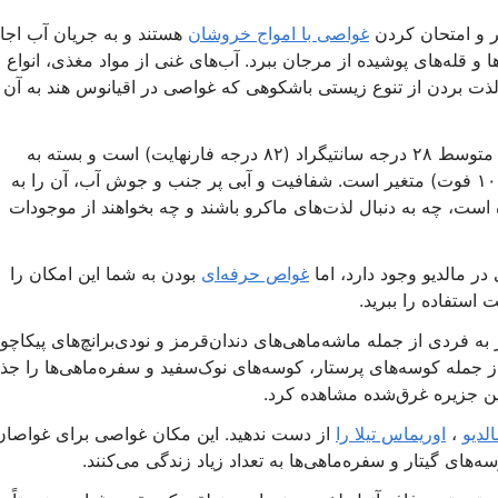
ر و امتحان کردن
غواصی با امواج خروشان
هستند و به جریان آب اجا
ا و قله‌های پوشیده از مرجان ببرد. آب‌های غنی از مواد مغذی، انواع
 لذت بردن از تنوع زیستی باشکوهی که غواصی در اقیانوس هند به آن
دمای هوا در تمام طول سال گرم می‌ماند و به طور متوسط ۲۸ درجه سانتیگراد (۸۲ درجه فارنهایت) است و بسته به
شرایط، دامنه دید از ۱۰ متر (۳۵ فوت) تا ۳۰ متر (۱۰۰ فوت) متغیر است. شفافیت و آبی پر جنب و جوش آب، آن را به
است، چه به دنبال لذت‌های ماکرو باشند و چه بخواهند از موجودات
در مالدیو وجود دارد، اما
غواص حرفه‌ای
بودن به شما این امکان را
استفاده را ببرید.
ه فردی از جمله ماشه‌ماهی‌های دندان‌قرمز و نودی‌برانچ‌های پیکاچو
 جمله کوسه‌های پرستار، کوسه‌های نوک‌سفید و سفره‌ماهی‌ها را ج
این جزیره غرق‌شده مشاهده کرد.
لدیو
،
اوریماس تیلا را
از دست ندهید. این مکان غواصی برای غواصان
‌های گیتار و سفره‌ماهی‌ها به تعداد زیاد زندگی می‌کنند.