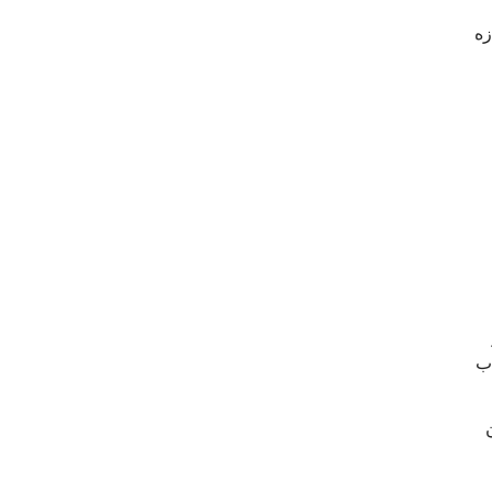
زه
ذب