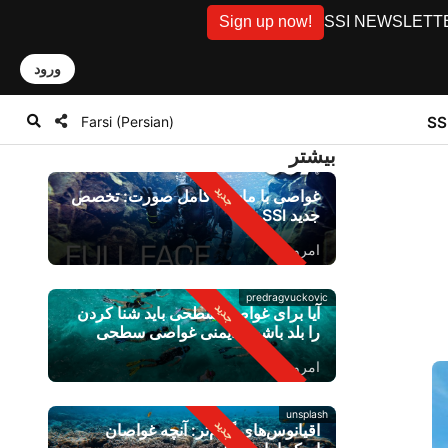
Sign up now!
SSI NEWSLETTER: D
ورود
Farsi (Persian)
بیشتر
غواصی با ماسک کامل صورت: تخصص
جدید SSI
امروز
predragvuckovic
آیا برای غواصی سطحی باید شنا کردن
را بلد باشید؟ ایمنی غواصی سطحی
امروز
unsplash
اقیانوس‌های گرم‌تر: آنچه غواصان