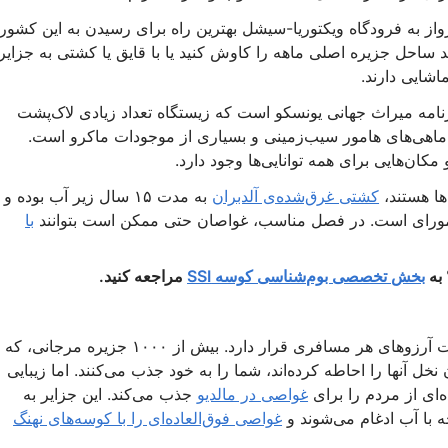
اما پرواز به فرودگاه ویکتوریا-سیشل بهترین راه برای رسیدن به این کشور
هید ساحل جزیره اصلی ماهه را کاوش کنید یا با قایق یا کشتی به جزایر
شایی دارند.
نامه میراث جهانی یونسکو است که زیستگاه تعداد زیادی لاک‌پشت
، ماهی‌های هامور سیب‌زمینی و بسیاری از موجودات ماکرو است.
 مکان‌هایی برای همه توانایی‌ها وجود دارد.
ا هستند،
کشتی غرق‌شده‌ی آلدبران
به مدت ۱۵ سال زیر آب بوده و
مورای است. در فصل مناسب، غواصان حتی ممکن است بتوانند
با
 به
بخش تخصصی بوم‌شناسی کوسه SSI
مراجعه کنید.
مالدیو، بهشتی بکر که باید دید تا باور کرد، در فهرست آرزوهای هر مسافری قرار دارد. بیش از ۱۰۰۰ جزیره مرجانی، که
 آنها را احاطه کرده‌اند، شما را به خود جذب می‌کنند. اما زیبایی
‌ای از مردم را برای
غواصی در مالدیو
جذب می‌کند. این جزایر به
ه با آب ادغام می‌شوند و
غواصی فوق‌العاده‌ای را با کوسه‌های نهنگ